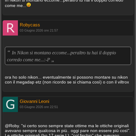
come me...
Robycass
03 Giugno 2026 ore 21:57
“
In Nikon si montano eccome...peraltro tu hai il doppio
„
corredo come me...:-P
ora ho solo nikon... eventualmente si possono montare su nikon
con il megadap etz (non ricordo se si chiama così) o con il viltrox
Giovanni Leoni
03 Giugno 2026 ore 22:51
@Roby. "si certo sono sempre state ottime ma le ottiche originali
avevano sempre qualcosa in più.. oggi pare non essere più così".
Le ottiche originali (ho 17 serie L), "col fischio" che avevano