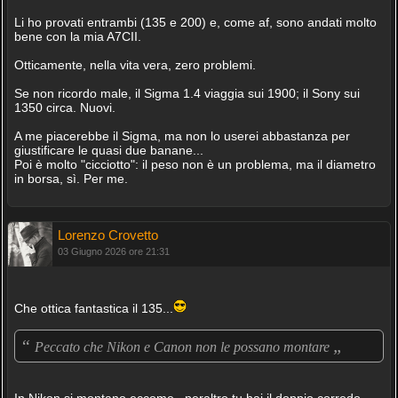
Li ho provati entrambi (135 e 200) e, come af, sono andati molto
bene con la mia A7CII.
Otticamente, nella vita vera, zero problemi.
Se non ricordo male, il Sigma 1.4 viaggia sui 1900; il Sony sui
1350 circa. Nuovi.
A me piacerebbe il Sigma, ma non lo userei abbastanza per
giustificare le quasi due banane...
Poi è molto "cicciotto": il peso non è un problema, ma il diametro
in borsa, sì. Per me.
Lorenzo Crovetto
03 Giugno 2026 ore 21:31
Che ottica fantastica il 135...
“
„
Peccato che Nikon e Canon non le possano montare
In Nikon si montano eccome...peraltro tu hai il doppio corredo