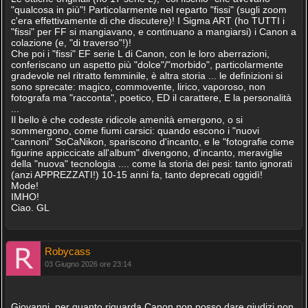
"qualcosa in più"! Particolarmente nel reparto "fissi" (sugli zoom
c'era effettivamente di che discutere)! I Sigma ART (ho TUTTI i
"fissi" per FF si mangiavano, e continuano a mangiarsi) i Canon a
colazione (e, "di traverso"!)!
Che poi i "fissi" EF serie L di Canon, con le loro aberrazioni,
conferiscano un aspetto più "dolce"/"morbido", particolarmente
gradevole nel ritratto femminile, è altra storia ... le definizioni si
sono sprecate: magico, commovente, lirico, vaporoso, non
fotografa ma "racconta", poetico, ED il carattere, E la personalità
...
Il bello è che codeste ridicole amenità emergono, o si
sommergono, come fiumi carsici: quando escono i "nuovi
"cannoni" SoCaNikon, spariscono d'incanto, e le "fotografie come
figurine appiccicate all'album" divengono, d'incanto, meraviglie
della "nuova" tecnologia .... come la storia dei pesi: tanto ignorati
(anzi APPREZZATI!) 10-15 anni fa, tanto deprecati oggidì!
Mode!
IMHO!
Ciao. GL
Robycass
03 Giugno 2026 ore 23:14
Giovanni, per quanto riguarda Canon non posso dare giudizi non