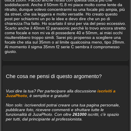
ottica zoom. Faccio anche ritratti con questa ottica più che
soddisfacenti. Anche il 50mm f1.8 mi piace molto come lente da
ritratto, dunque volevo concentrarmi su una focale più ampia, più
da street, che sia leggera e molto versatile. Ho creato questo
post per schiarirmi un po le idee e devo dire che un po di
chiarezza l'ha fatto. Ho scartato il sirui per via del peso eccessivo.
Scarto anche il 40mm f2 panasonic perchè lo trovo ancora stretto
come focale e non mi va di possedere 40 e 50mm, ai miei occhi
risulterebbero troppo simili. Sarei più propenso a scegliere una
focale che stia sul 35mm o al limite qualcosina meno, tipo 28mm.
Al momento il sigma 35mm f2 serie C sembra il compromesso
giusto.
Che cosa ne pensi di questo argomento?
Vuoi dire la tua? Per partecipare alla discussione
iscriviti a
JuzaPhoto
, è semplice e gratuito!
Non solo: iscrivendoti potrai creare una tua pagina personale,
pubblicare foto, ricevere commenti e sfruttare tutte le
funzionalità di JuzaPhoto. Con oltre
261000
iscritti, c'è spazio
per tutti, dal principiante al professionista.