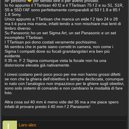
AF pessimo
per sentito dire o per averlo provato.
Io ho appunto il TTartisan 40 f2 e il TTartisan 75 f 2 e su S1, S1R,
S5 e S5D l'AF sono perfettamente comparabili al 50 f 1.8 e 85 f
1.8 Sony.
Unico appunto a TTartisan che manca un wide f 2 tipo 24 o 28
ma li è pura mia mania, infatti tendo a non mischiare mai lenti di
timbro diverso.
Su Panasonic ho un set Sigma Art, un set Panasonic e un set
incompleto TTartisan.
I TTartisan poi dono costati veramente pochissimo.
Mi sembra che in parte siano corretti in camera, non come i
Sigma I compatti dove su focali grandangolari era ben più
evidente.
Il 35 m. F 2 Sigma comunque vista la focale non ha una
distorsione elevata già nativamente.
I cinesi costano però poco poco per me non hanno grossi difetti
se non che la ghiera dell'obiettivo è sempre decliccata, conunque
io nato con l'analogico non impazzisco per le ghiere sugli obiettivi,
sono solo sistemi di comando e non cambiano la modalità di fare
foto.
Altra cosa sul 40 mm è meno vide del 35 ma a me piace spero
infatti di provare presto il 40 mm f 2 Panasonic!
Lars-alex