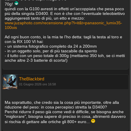
70g!
quindi con la G100 avresti in effetti un'accoppiata che pesa poco
più della singola D3400. E non è che con l'eventuale teleobiettivo
aggiungeresti tanto di più, un etto e mezzo:
www.juzaphoto.com/recensione.php?l=it&t=panasonic_lumix35-
100ois
Ad ogni buon conto, io la mia te l'ho detta: tagli la testa al toro e
con la RX 100 VI hai:
- un sistema fotografico completo da 24 a 200mm
- in un oggetto solo, per di più tascabile da spento
- il tutto con un peso totale di 300g (mettiamo 350 toh, se ci metti
anche altre 2-3 batterie di scorta!)
TheBlackbird
01 Giugno 2026 ore 16:58
Ma soprattutto, che credo sia la cosa più importante, oltre alla
riduzione del peso: in cosa percepisci stretta la D3400?
Perché ridurre il peso già come vedi è difficile, se bisogna anche
"migliorare", bisogna sapere di preciso in cosa, altrimenti davvero
si rischia di gettare alle ortiche gli 800+ euro...