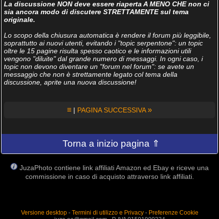
La discussione NON deve essere riaperta A MENO CHE non ci
sia ancora modo di discutere STRETTAMENTE sul tema
originale.
Lo scopo della chiusura automatica è rendere il forum più leggibile,
soprattutto ai nuovi utenti, evitando i "topic serpentone": un topic
oltre le 15 pagine risulta spesso caotico e le informazioni utili
vengono "diluite" dal grande numero di messaggi. In ogni caso, i
topic non devono diventare un "forum nel forum": se avete un
messaggio che non è strettamente legato col tema della
discussione, aprite una nuova discussione!
≡
»
|
PAGINA SUCCESSIVA
Torna a inizio pagina ⇑
JuzaPhoto contiene link affiliati Amazon ed Ebay e riceve una
commissione in caso di acquisto attraverso link affiliati.
Versione desktop
-
Termini di utilizzo e Privacy
-
Preferenze Cookie