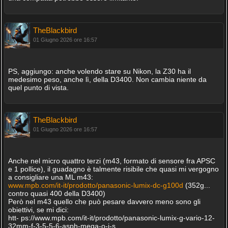
TheBlackbird
01 Giugno 2026 ore 16:57
PS, aggiungo: anche volendo stare su Nikon, la Z30 ha il
medesimo peso, anche lì, della D3400. Non cambia niente da
quel punto di vista.
TheBlackbird
01 Giugno 2026 ore 16:57
Anche nel micro quattro terzi (m43, formato di sensore fra APSC
e 1 pollice), il guadagno è talmente risibile che quasi mi vergogno
a consigliare una ML m43:
www.mpb.com/it-it/prodotto/panasonic-lumix-dc-g100d
(352g...
contro quasi 400 della D3400)
Però nel m43 quello che può pesare davvero meno sono gli
obiettivi, se mi dici:
htt- ps://www.mpb.com/it-it/prodotto/panasonic-lumix-g-vario-12-
32mm-f-3-5-5-6-asph-mega-o-i-s