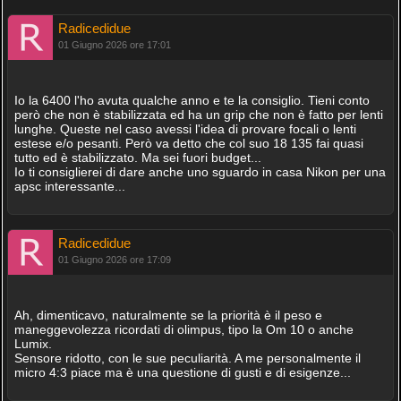
Radicedidue
01 Giugno 2026 ore 17:01
Io la 6400 l'ho avuta qualche anno e te la consiglio. Tieni conto
però che non è stabilizzata ed ha un grip che non è fatto per lenti
lunghe. Queste nel caso avessi l'idea di provare focali o lenti
estese e/o pesanti. Però va detto che col suo 18 135 fai quasi
tutto ed è stabilizzato. Ma sei fuori budget...
Io ti consiglierei di dare anche uno sguardo in casa Nikon per una
apsc interessante...
Radicedidue
01 Giugno 2026 ore 17:09
Ah, dimenticavo, naturalmente se la priorità è il peso e
maneggevolezza ricordati di olimpus, tipo la Om 10 o anche
Lumix.
Sensore ridotto, con le sue peculiarità. A me personalmente il
micro 4:3 piace ma è una questione di gusti e di esigenze...