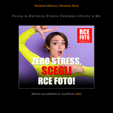
Versione Bianca
|
Versione Nera
Possa la Bellezza Essere Ovunque Attorno a Me
Metti la tua pubblicità su JuzaPhoto (
info
)