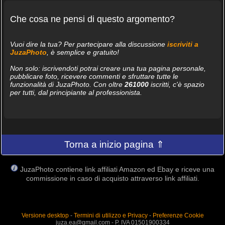
Che cosa ne pensi di questo argomento?
Vuoi dire la tua? Per partecipare alla discussione
iscriviti a
JuzaPhoto
, è semplice e gratuito!
Non solo: iscrivendoti potrai creare una tua pagina personale,
pubblicare foto, ricevere commenti e sfruttare tutte le
funzionalità di JuzaPhoto. Con oltre
261000
iscritti, c'è spazio
per tutti, dal principiante al professionista.
Torna a inizio pagina ⇑
JuzaPhoto contiene link affiliati Amazon ed Ebay e riceve una
commissione in caso di acquisto attraverso link affiliati.
Versione desktop
-
Termini di utilizzo e Privacy
-
Preferenze Cookie
juza.ea@gmail.com - P. IVA 01501900334