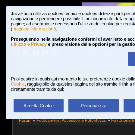
JuzaPhoto utilizza cookies tecnici e cookies di terze parti per o
navigazione e per rendere possibile il funzionamento della maggi
pagine; ad esempio, è necessario l'utilizzo dei cookie per registar
(
maggiori informazioni
).
Proseguendo nella navigazione confermi di aver letto e acc
utilizzo e Privacy
e preso visione delle opzioni per la gesti
Gallerie
3,023,106 FOTO E 16 GALLERIE
HOME E NEWS
Iscriviti a JuzaPhoto!
A
A
Login
Puoi gestire in qualsiasi momento le tue preferenze cookie dall
Cookie
, raggiugibile da qualsiasi pagina del sito tramite il link a
direttamente tramite da qui:
Accetta Cookie
Personalizza
Forum
»
Fotocamere, Accessori e Fotoritocco
»
FastStone I