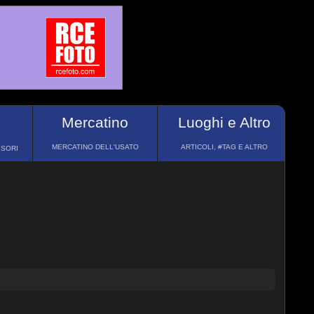
Mercatino
Luoghi e Altro
MERCATINO DELL'USATO
ARTICOLI, #TAG E ALTRO
SSORI