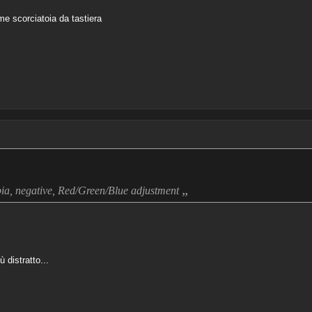
me scorciatoia da tastiera
„
epia, negative, Red/Green/Blue adjustment
distratto...