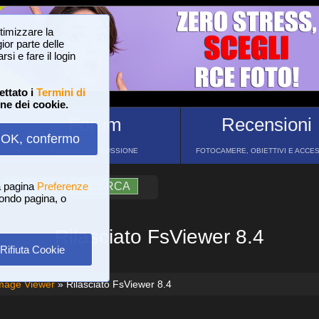
ttimizzare la
or parte delle
si e fare il login
ettato i
Termini di
one dei cookie.
Forum
Recensioni
OK, confermo
FORUM DI DISCUSSIONE
FOTOCAMERE, OBIETTIVI E ACCE
a pagina
?
AIUTO
Preferenze
RICERCA
 fondo pagina, o
Rilasciato FsViewer 8.4
Rifiuta Cookie
mage Viewer
» Rilasciato FsViewer 8.4