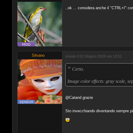
..ok ... considera anche il "CTRL+I" co
Silvano
inviato il 02 Giugno 2026 ore 10:51
“
Certo.
Image color effects: gray scale, s
@Catand grazie
Sto invecchiando diventando sempre più 