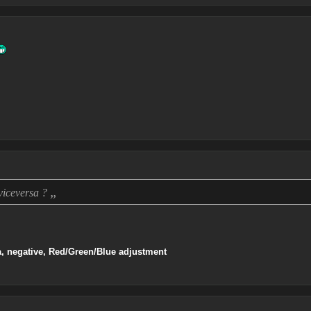
„
 viceversa ?
ia, negative, Red/Green/Blue adjustment