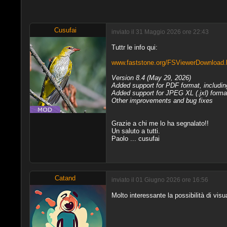
Cusufai
inviato il 31 Maggio 2026 ore 22:43
Tuttr le info qui:
www.faststone.org/FSViewerDownload
Version 8.4 (May 29, 2026)
Added support for PDF format, including
Added support for JPEG XL (.jxl) forma
Other improvements and bug fixes
Grazie a chi me lo ha segnalato!!
Un saluto a tutti.
Paolo ... cusufai
Catand
inviato il 01 Giugno 2026 ore 16:56
Molto interessante la possibilità di visu