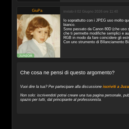
GiuPa
inviato il 02 Giugno 2026 ore 11:40
Io soprattutto con i JPEG uso molto qu
bianco.
Sono passato da Canon 80D (che uso s
che ti permette modifiche semplici e a
RGB in modo da fare coincidere gli estr
Con uno strumento di BIlanciamento Bia
Che cosa ne pensi di questo argomento?
Vuoi dire la tua? Per partecipare alla discussione
iscriviti a Juz
Non solo: iscrivendoti potrai creare una tua pagina personale, pub
spazio per tutti, dal principiante al professionista.