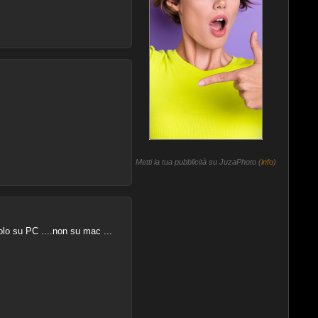
Metti la tua pubblicità su JuzaPhoto (
info
)
olo su PC ....non su mac ...