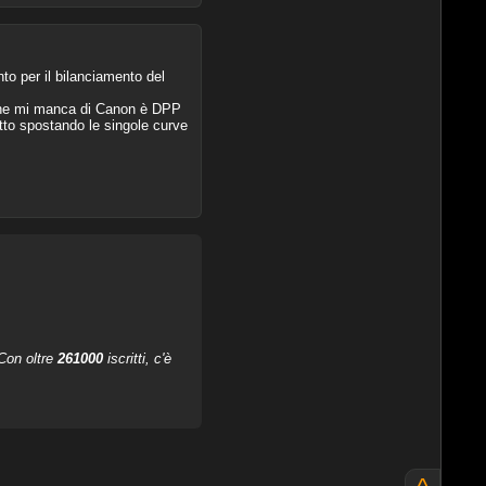
o per il bilanciamento del
che mi manca di Canon è DPP
tto spostando le singole curve
 Con oltre
261000
iscritti, c'è