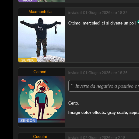
Maxmontella
inviato il 01 Giugno 2026 ore 18:32
Ottimo, mercoledì ci si diverte un po’!
Catand
inviato il 01 Giugno 2026 ore 18:35
“
Inverte da negativo a positivo e
Certo.
Image color effects: gray scale, sep
Cusufai
inviato il 02 Giugno 2026 ore 2:18