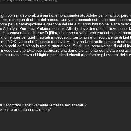
ightroom ma sono alcuni anni che ho abbandonato Adobe per principio, perch
fine, a stregua di affitto della casa. Una volta abbandonato Lightroom ho cerc
room per la catalogazione e gestione dei file e mi sono basato nella scelta solo
to Affinity e Pure raw. Parlando del solo Affinity devo dire che mi trovo bene
olare la conversione dei raw Fujifilm, che sono a volte problematici non mi hann
Canon e pure per quelli risultati impeccabili. Certo non è un equivalente di Lig
 è OK, visto che è quanto cercavo. Affinity ha fatto molto parlare di sè qua
n molti ed è piena la rete di tutorial vari. Su di lui si sono versati fiumi di in
 invece dal sito DxO puoi scaricare una demo pienamente completa e senza li
isto o meno senza obblighi o precedenti vincoli (tipo fornire gli estremi della car
i riscontrato rispettivamente lentezza e/o artefatti?
ioni, e artefatti di quale tipo?