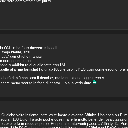
a che sarà completamente pulito.
la OM1 e ha fatto davvero miracoli.
 frega niente, anzi.
una A7 con ottiche manuali.
n correggerle in post.
one o addirittura di quelle fatte con l'AI.
uelle alla mia famiglia) ho una x100vi e uso i JPEG così come escono, o alla
herà di più non sarà il denoise, ma la rimozione oggetti con AI.
essere meno scarso in fase di scatto... Ma la vedo dura
Qualche volta insieme, altre volte basta e avanza Affinity. Una cosa su Pur
co sopra i 100 Euro. Fa solo poche cose ma le fa molto bene: demosaicizzazion
 cose le fa in modo superbo. Poi per altri interventi passo a Affinity. Da Pure
esporta il file DNG è bene azzerare tutti gli interventi di Affinity sui RAW, altri