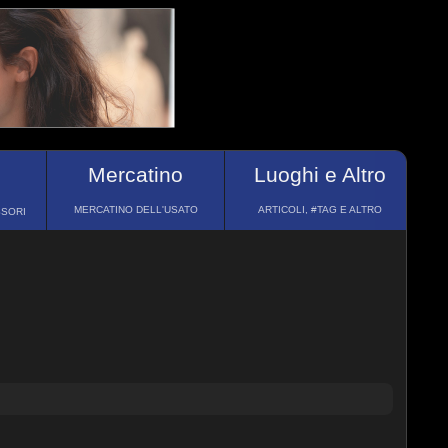
Mercatino
Luoghi e Altro
MERCATINO DELL'USATO
ARTICOLI, #TAG E ALTRO
SSORI