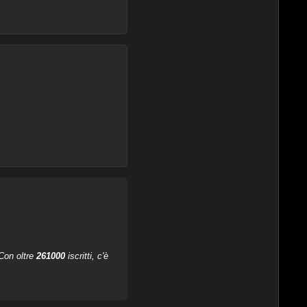
 Con oltre
261000
iscritti, c'è