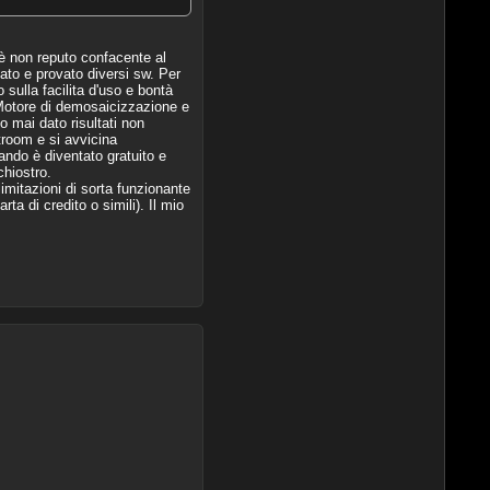
è non reputo confacente al
ato e provato diversi sw. Per
 sulla facilita d'uso e bontà
. Motore di demosaicizzazione e
o mai dato risultati non
htroom e si avvicina
ndo è diventato gratuito e
chiostro.
mitazioni di sorta funzionante
ta di credito o simili). Il mio