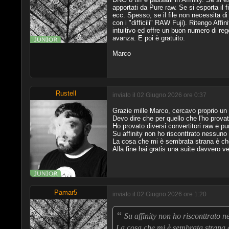
apportati da Pure raw. Se si esporta il fi
ecc. Spesso, se il file non necessita d
con i "difficili" RAW Fuji). Ritengo Aff
intuitivo ed offre un buon numero di reg
avanza. E poi è gratuito.
Marco
Rustell
inviato il 02 Giugno 2026 ore 0:37
Grazie mille Marco, cercavo proprio un 
Devo dire che per quello che l'ho provato
Ho provato diversi convertitori raw e pu
Su affinity non ho risconttrato nessuno 
La cosa che mi è sembrata strana è ch
Alla fine hai gratis una suite davvero 
Pamar5
inviato il 02 Giugno 2026 ore 1:20
“
Su affinity non ho risconttrato n
La cosa che mi è sembrata strana 