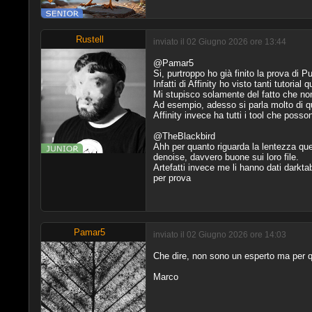
Rustell
inviato il 02 Giugno 2026 ore 13:44
@Pamar5
Si, purtroppo ho già finito la prova di 
Infatti di Affinity ho visto tanti tutorial
Mi stupisco solamente del fatto che no
Ad esempio, adesso si parla molto di qu
Affinity invece ha tutti i tool che posson
@TheBlackbird
Ahh per quanto riguarda la lentezza qu
denoise, davvero buone sui loro file.
Artefatti invece me li hanno dati darkta
per prova
Pamar5
inviato il 02 Giugno 2026 ore 14:03
Che dire, non sono un esperto ma per qu
Marco