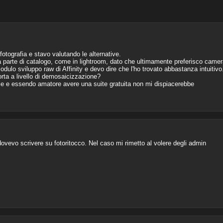
otografia e stavo valutando le alternative.
 parte di catalogo, come in lightroom, dato che ultimamente preferisco cam
ulo sviluppo raw di Affinity e devo dire che l'ho trovato abbastanza intuitivo
ta a livello di demosaicizzazione?
ale e essendo amatore avere una suite gratuita non mi dispiacerebbe
ovevo scrivere su fotoritocco. Nel caso mi rimetto al volere degli admin