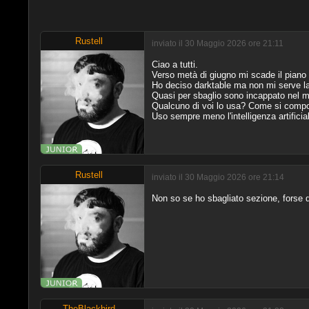
Rustell
inviato il 30 Maggio 2026 ore 21:11
Ciao a tutti.
Verso metà di giugno mi scade il piano f
Ho deciso darktable ma non mi serve la
Quasi per sbaglio sono incappato nel mod
Qualcuno di voi lo usa? Come si compor
Uso sempre meno l'intelligenza artifici
Rustell
inviato il 30 Maggio 2026 ore 21:14
Non so se ho sbagliato sezione, forse d
TheBlackbird