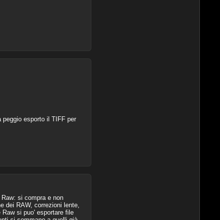
 peggio esporto il TIFF per
e Raw: si compra e non
e dei RAW, correzioni lente,
 Raw si puo' esportare file
menti si sommano a quelli già