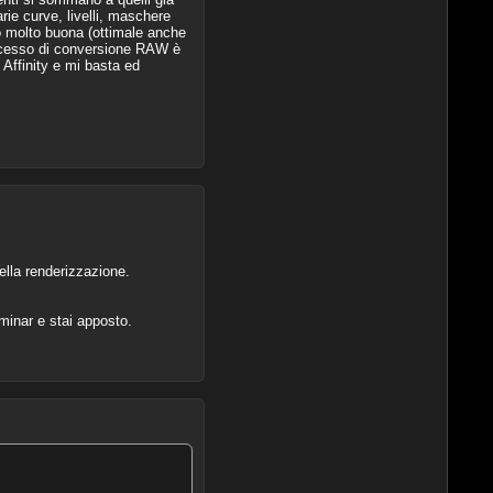
arie curve, livelli, maschere
go molto buona (ottimale anche
 processo di conversione RAW è
 Affinity e mi basta ed
ella renderizzazione.
minar e stai apposto.