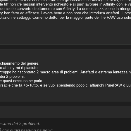
le tiff non c'è nessun intervento richiesto e si puo' lavorare in Affinity con le v
i denise lo converto direttamernte con Affinity. La demosaicizzazione la riten
inity ben fatto ed efficace. Lavora bene e non noto che introduca artefatti. Il
olazioni e settaggi. Come ho detto, per la maggior parte dei file RAW uso solo
chiarimento del genere.
 affinity mi è piaciuto.
rtroppo ho riscontrato 2 macro aree di problemi: Artefatti o estrema lentezza n
dei 2 problemi.
e quasi nessuno ne parla.
versatile che fa +o- tutto, e se vuoi spendendo poco ci affianchi PureRAW o Lu
essuno dei 2 problemi.
„
è che quasi nessuno ne parla.