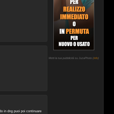
Metti la tua pubblicità su JuzaPhoto (
info
)
 in dng puoi poi continuare