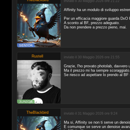
inviato il 30 Maggio 2026 ore 21:22
Affinity ha un modulo di sviluppo estr
Per un efficacia maggiore guarda DxO P
A sconto al BF, prezzo adeguato.
Da non prendere a prezzo pieno, mai.
Rustell
inviato il 30 Maggio 2026 ore 21:55
Grazie, l'ho provato photolab, davvero u
Ma il prezzo mi ha sempre scoraggiato
Se riesco ad aspettare lo prendo al BF e
TheBlackbird
inviato il 31 Maggio 2026 ore 9:24
Ma si, Affinity se non ti serve un den
E comunque se serve un denoise avanza