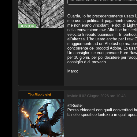
Guarda, io ho precedentemente usato L
mio uso la politica di pagamento senza 
me non erano vincolanti le doti di Light
nella conversione raw. Alla fine ho scel
velocità li reputo buonissimi. In partic
all'altezza. L'ho usato anche per i raw 
maggiormente ad un Photoshop ma per me
concorrente dei prodotti Adobe. Lo usano i
Un consiglio: se vuoi provare Pure Raw
per 30 giorni, per poi decidere per l'acqu
consiglio è di provarlo.
Marco
TheBlackbird
inviato il 02 Giugno 2026 ore 10:48
@Rustell
Posso chiederti con quali convertitori ha
E nello specifico lentezza in quali operaz