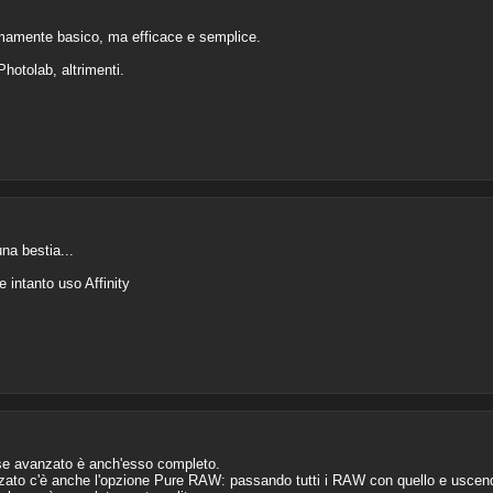
emamente basico, ma efficace e semplice.
hotolab, altrimenti.
na bestia...
.
 intanto uso Affinity
oise avanzato è anch'esso completo.
to c'è anche l'opzione Pure RAW: passando tutti i RAW con quello e uscendo