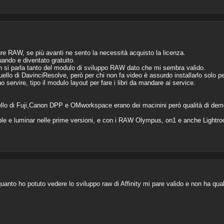
Pure RAW, se più avanti ne sento la necessità acquisto la licenza.
 quando e diventato gratuito.
n si parla tanto del modulo di sviluppo RAW dato che mi sembra valido.
ello di DavinciResolve, però per chi non fa video è assurdo installarlo solo p
o servire, tipo il modulo layout per fare i libri da mandare ai service.
ello di Fuji,Canon DPP e OMworkspace erano dei macinini però qualità di dem
ble e luminar nelle prime versioni, e con i RAW Olympus, on1 e anche Lightroom 
anto ho potuto vedere lo sviluppo raw di Affinity mi pare valido e non ha qualc