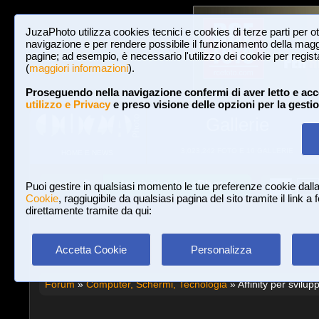
JuzaPhoto utilizza cookies tecnici e cookies di terze parti per o
navigazione e per rendere possibile il funzionamento della maggi
pagine; ad esempio, è necessario l'utilizzo dei cookie per registar
(
maggiori informazioni
).
Proseguendo nella navigazione confermi di aver letto e acc
utilizzo e Privacy
e preso visione delle opzioni per la gesti
Gallerie
3,023,242 FOTO E 16 GALLERIE
HOME E NEWS
Iscriviti a JuzaPhoto!
A
A
Login
Puoi gestire in qualsiasi momento le tue preferenze cookie dall
Cookie
, raggiugibile da qualsiasi pagina del sito tramite il link a
direttamente tramite da qui:
Accetta Cookie
Personalizza
Forum
»
Computer, Schermi, Tecnologia
» Affinity per svilup