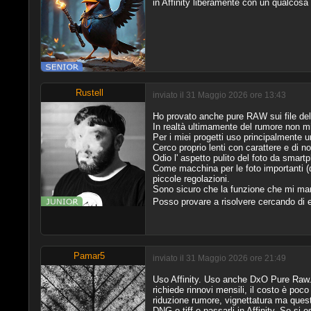
in Affinity liberamente con un qualcos
Rustell
inviato il 31 Maggio 2026 ore 13:43
Ho provato anche pure RAW sui file del
In realtà ultimamente del rumore non mi
Per i miei progetti uso principalmente 
Cerco proprio lenti con carattere e di no
Odio l' aspetto pulito del foto da smartph
Come macchina per le foto importanti (q
piccole regolazioni.
Sono sicuro che la funzione che mi manc
Posso provare a risolvere cercando di 
Pamar5
inviato il 31 Maggio 2026 ore 21:49
Uso Affinity. Uso anche DxO Pure Raw. 
richiede rinnovi mensili, il costo è po
riduzione rumore, vignettatura ma queste
DNG o tiff e passarli in Affinity. Se si 