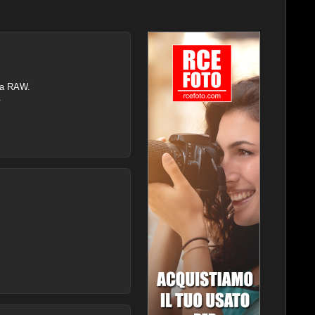
era RAW.
.