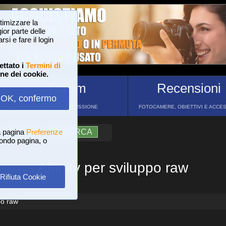
ttimizzare la
or parte delle
si e fare il login
ettato i
Termini di
one dei cookie.
Forum
Recensioni
OK, confermo
FORUM DI DISCUSSIONE
FOTOCAMERE, OBIETTIVI E ACCE
a pagina
?
AIUTO
Preferenze
RICERCA
 fondo pagina, o
Affinity per sviluppo raw
Rifiuta Cookie
po raw