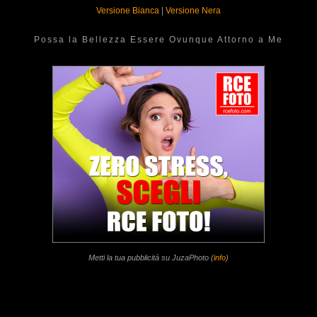
Versione Bianca
|
Versione Nera
Possa la Bellezza Essere Ovunque Attorno a Me
Metti la tua pubblicità su JuzaPhoto (
info
)