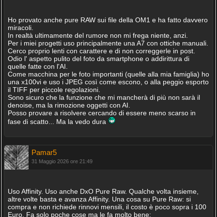
Ho provato anche pure RAW sui file della OM1 e ha fatto davvero
miracoli.
In realtà ultimamente del rumore non mi frega niente, anzi.
Per i miei progetti uso principalmente una A7 con ottiche manuali.
Cerco proprio lenti con carattere e di non correggerle in post.
Odio l' aspetto pulito del foto da smartphone o addirittura di
quelle fatte con l'AI.
Come macchina per le foto importanti (quelle alla mia famiglia) ho
una x100vi e uso i JPEG così come escono, o alla peggio esporto
il TIFF per piccole regolazioni.
Sono sicuro che la funzione che mi mancherà di più non sarà il
denoise, ma la rimozione oggetti con AI.
Posso provare a risolvere cercando di essere meno scarso in
fase di scatto... Ma la vedo dura
Pamar5
31 Maggio 2026 ore 21:49
Uso Affinity. Uso anche DxO Pure Raw. Qualche volta insieme,
altre volte basta e avanza Affinity. Una cosa su Pure Raw: si
compra e non richiede rinnovi mensili, il costo è poco sopra i 100
Euro. Fa solo poche cose ma le fa molto bene: