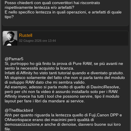
Posso chiederti con quali convertitori hai riscontrato
rispettivamente lentezza e/o artefatti?
E nello specifico lentezza in quali operazioni, e artefatti di quale
tipo?
Rustell
02 Giugno 2026 ore 13:44
@Pamar5
Si, purtroppo ho già finito la prova di Pure RAW, se più avanti ne
sento la necessità acquisto la licenza.
Infatti di Affinity ho visto tanti tutorial quando e diventato gratuito.
Mi stupisco solamente del fatto che non si parla tanto del modulo
di sviluppo RAW dato che mi sembra valido.
Ad esempio, adesso si parla molto di quello di DavinciResolve,
però per chi non fa video è assurdo installarlo solo per i RAW.
Affinity invece ha tutti i tool che possono servire, tipo il modulo
layout per fare i libri da mandare ai service.
@TheBlackbird
Ahh per quanto riguarda la lentezza quello di Fuji,Canon DPP e
OMworkspace erano dei macinini però qualità di
demosaicizzazione,e anche di denoise, davvero buone sui loro
file.