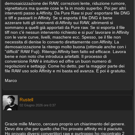
demosaicizzazione dei RAW, correzioni lente, riduzione rumore,
vignettatura ma queste cose le fa in modo superbo. Poi per altri
interventi passo a Affinity. Da Pure Raw si puo' esportare file DNG
o tiff e passarli in Affinity. Se si esporta il file DNG è bene
azzerare tutti gli interventi di Affinity sui RAW, altrimenti si
sommano a quelli già apportati da Pure raw. Se si esporta il file
tiff non c'è nessun intervento richiesto e si puo' lavorare in Affinity
con le varie curve, livelli, maschere ecc. Spesso, se il file non
necessita di denise lo converto direttamernte con Affinity. La
demosaicizzazione la ritengo molto buona (ottimale anche con i
"difficili" RAW Fuji). Ritengo Affinity ben fatto ed efficace. Lavora
bene e non noto che introduca artefatti. Il processo di
conversione RAW è intuitivo ed offre un buon numero di
regolazioni e settaggi. Come ho detto, per la maggior parte dei
file RAW uso solo Affinity e mi basta ed avanza. E poi è gratuito.
Marco
Rustell
02 Giugno 2026 ore 0:37
Grazie mille Marco, cercavo proprio un chiarimento del genere.
Devo dire che per quello che l'ho provato affinity mi è piaciuto.
Ho provato diversi convertitori raw e purtroppo ho riscontrato 2