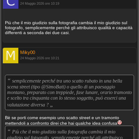
24 Maggio 2026 ore 10:19
Più che il mio giudizio sulla fotografia cambia il mio giudizio sul
fotografo, semplicemente perché gli attribuisco qualità e capacità
differenti a seconda dei due casi.
Miky00
24 Maggio 2026 ore 10:21
“
semplicemente perché tra uno scatto rubato in una bella
scena street (tipo @SimoBati) o quello di un paesaggio
montano, preparato con treppiede, fase lunare, orario tramonto
e scelto tra cinquanta con lo stesso soggetto, può esserci una
„
valutazione diversa ?
Bè se porti come esempio uno scatto street e un tramonto
mettendoli a confronto direi che hai qualche idea confusa
“
Più che il mio giudizio sulla fotografia cambia il mio
giudizio sul fotografo, semplicemente perché gli attribuisco