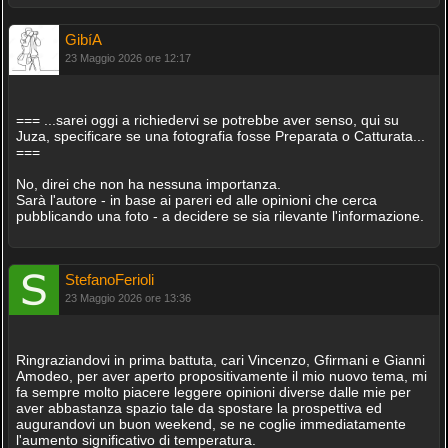
GibíA
23 Maggio 2026 ore 12:17
=== ...sarei oggi a richiedervi se potrebbe aver senso, qui su
Juza, specificare se una fotografia fosse Preparata o Catturata...
===
No, direi che non ha nessuna importanza.
Sarà l'autore - in base ai pareri ed alle opinioni che cerca
pubblicando una foto - a decidere se sia rilevante l'informazione.
StefanoFerioli
23 Maggio 2026 ore 13:36
Ringraziandovi in prima battuta, cari Vincenzo, Gfirmani e Gianni
Amodeo, per aver aperto propositivamente il mio nuovo tema, mi
fa sempre molto piacere leggere opinioni diverse dalle mie per
aver abbastanza spazio tale da spostare la prospettiva ed
augurandovi un buon weekend, se ne coglie immediatamente
l'aumento significativo di temperatura.