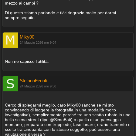
mezzo ai campi ?
Di questo stiamo parlando e ti/vi ringrazio molto per darmi
sempre seguito.
Miky00
24 Maggio 2026 ore 9:04
Non ne capisco l'utilità.
StefanoFerioli
24 Maggio 2026 ore 9:30
Cerco di spiegarmi meglio, caro Miky00 (anche se mi sto
convincendo di leggere la fotografia in una modalità molto
investigativa), semplicemente perché tra uno scatto rubato in una
bella scena street (tipo @SimoBati) o quello di un paesaggio
montano, preparato con treppiede, fase lunare, orario tramonto e
scelto tra cinquanta con lo stesso soggetto, può esserci una
valutazione diversa ?