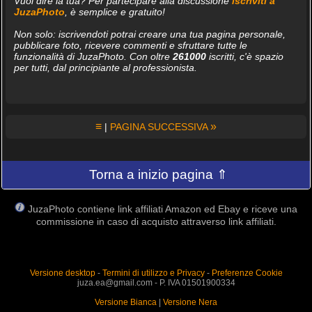
Vuoi dire la tua? Per partecipare alla discussione
iscriviti a
JuzaPhoto
, è semplice e gratuito!
Non solo: iscrivendoti potrai creare una tua pagina personale,
pubblicare foto, ricevere commenti e sfruttare tutte le
funzionalità di JuzaPhoto. Con oltre
261000
iscritti, c'è spazio
per tutti, dal principiante al professionista.
≡
»
|
PAGINA SUCCESSIVA
Torna a inizio pagina ⇑
JuzaPhoto contiene link affiliati Amazon ed Ebay e riceve una
commissione in caso di acquisto attraverso link affiliati.
Versione desktop
-
Termini di utilizzo e Privacy
-
Preferenze Cookie
juza.ea@gmail.com - P. IVA 01501900334
Versione Bianca
|
Versione Nera