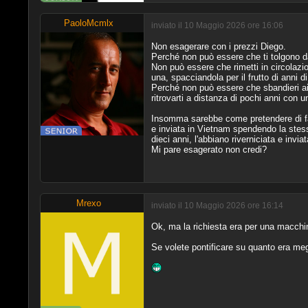
PaoloMcmlx
inviato il 10 Maggio 2026 ore 16:06
Non esagerare con i prezzi Diego.
Perché non può essere che ti tolgono da
Non può essere che rimetti in circolazi
una, spacciandola per il frutto di anni di
Perché non può essere che sbandieri ai
ritrovarti a distanza di pochi anni co
Insomma sarebbe come pretendere di far 
e inviata in Vietnam spendendo la stessa
dieci anni, l'abbiano riverniciata e inv
Mi pare esagerato non credi?
Mrexo
inviato il 10 Maggio 2026 ore 16:14
Ok, ma la richiesta era per una macchin
Se volete pontificare su quanto era meg