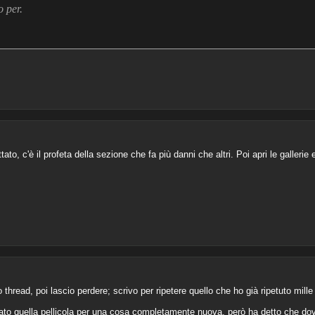
o per.
ato, c'è il profeta della sezione che fa più danni che altri. Poi apri le galleri
to thread, poi lascio perdere; scrivo per ripetere quello che ho già ripetuto mi
ato quella pellicola per una cosa completamente nuova, però ha detto che dov