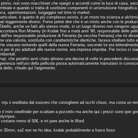
ta: primo, non sono macchinari che spegni e accendi come la luce di casa, seco
iate e quando si tratta di sostituire componenti in un'emulsione fotografica è 
rca, sperimentazioni, lungaggini nel time to market.
 particolare, è quanto di più complesso esista, è un misto tra scienza e alchimi
tati leggermente diversi. Forse potrei dire che è un misto anche con le produzion
i Zibello, anche se fatti allo stesso modo, in un luogo diverso non vengono ugua
accontava Ron Mowrey (in Kodak fino a metà anni '90, responsabile delle pellic
i dell'ex responsabile produzione di Ferrania (la vecchia Ferrania) che mi dis
na valvola, sostituita con caratteristiche identiche, faceva sballare tutto e
he stavano tentando quelli della nuova Ferrania, secondo lui era letteralmente
i, e per di più adattarli alle nuove norme, era impresa improba. Per inciso ci s
bientali.
pi, che peraltro avrò citato almeno una decina di volte in precedenti discussi
erienza nell'uso della pellicola possa automaticamente tramutarsi in conosce
ià detto, chiudo quì l'argomento.
 mju ii ereditata dal suocero che consiglierei ad occhi chiusi, ma costa un r
il mini viewfinder per scattare a pozzetto ma anche qui i prezzi sono iper gonf
 olympus.
costano meno di 50€, e mi pare anche le Ilford.
uon 35mm, xa2 non ne ho idea, kodak probabilmente a fuoco fisso