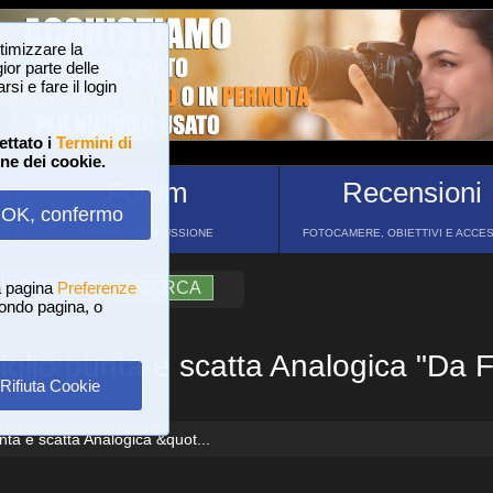
ttimizzare la
or parte delle
si e fare il login
ettato i
Termini di
one dei cookie.
Forum
Recensioni
OK, confermo
FORUM DI DISCUSSIONE
FOTOCAMERE, OBIETTIVI E ACCE
a pagina
?
AIUTO
Preferenze
RICERCA
 fondo pagina, o
glio punta e scatta Analogica "Da 
Rifiuta Cookie
ta e scatta Analogica &quot...