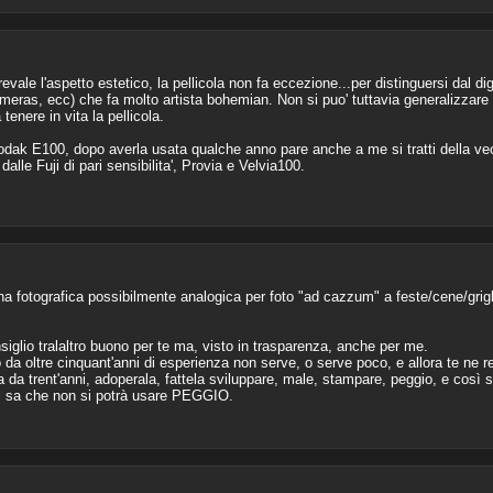
ale l'aspetto estetico, la pellicola non fa eccezione...per distinguersi dal dig
cameras, ecc) che fa molto artista bohemian. Non si puo' tuttavia generalizza
enere in vita la pellicola.
Kodak E100, dopo averla usata qualche anno pare anche a me si tratti della v
alle Fuji di pari sensibilita', Provia e Velvia100.
a fotografica possibilmente analogica per foto "ad cazzum" a feste/cene/grigl
onsiglio tralaltro buono per te ma, visto in trasparenza, anche per me.
 da oltre cinquant'anni di esperienza non serve, o serve poco, e allora te ne 
da trent'anni, adoperala, fattela sviluppare, male, stampare, peggio, e così sar
i sa che non si potrà usare PEGGIO.