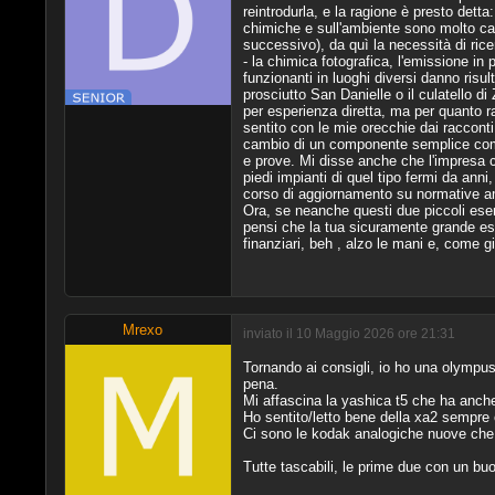
reintrodurla, e la ragione è presto det
chimiche e sull'ambiente sono molto camb
successivo), da quì la necessità di rice
- la chimica fotografica, l'emissione in
funzionanti in luoghi diversi danno risul
prosciutto San Danielle o il culatello d
per esperienza diretta, ma per quanto r
sentito con le mie orecchie dai raccont
cambio di un componente semplice come u
e prove. Mi disse anche che l'impresa c
piedi impianti di quel tipo fermi da ann
corso di aggiornamento su normative am
Ora, se neanche questi due piccoli esem
pensi che la tua sicuramente grande esp
finanziari, beh , alzo le mani e, come g
Mrexo
inviato il 10 Maggio 2026 ore 21:31
Tornando ai consigli, io ho una olympus
pena.
Mi affascina la yashica t5 che ha anche 
Ho sentito/letto bene della xa2 sempre
Ci sono le kodak analogiche nuove che 
Tutte tascabili, le prime due con un b