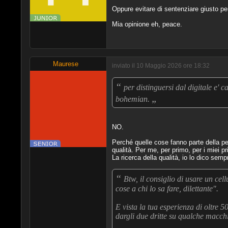
Oppure evitare di sentenziare giusto per
Mia opinione eh, peace.
Maurese
inviato il 10 Maggio 2026 ore 18:32
“
per distinguersi dal digitale e' 
„
bohemian.
NO.
Perché quelle cose fanno parte della pell
qualità. Per me, per primo, per i miei pr
La ricerca della qualità, io lo dico semp
“
Btw, il consiglio di usare un cel
cose a chi lo sa fare, dilettante".
E vista la tua esperienza di oltre 5
dargli due dritte su qualche macchi