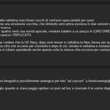
lla naftalina macchinari vecchi di cent'anni spacciandoli per nuovi.
one una emulsione vecchia, che oltretutto anni prima esisteva in due versioni
 ricerca.
 quattro venti una novità epocale, venduta tralaltro a un prezzo A LORO DIR
n un prezzo TRIPLICATO.
credere che la US Navy, dopo aver tenuto in naftalina la New Jersey per quind
 cifra che occorse per costruirla e dopo di ciò, tornata in naftalina e restatac
iata in Libano spendendo anche questa volta la stessa cifra occorsa per costruir
a fotografica possibilmente analogica per foto "ad cazzum" a feste/cene/grigl
lio quando si stava peggio apritevi un post ad hoc e riversate lì le vostre dog