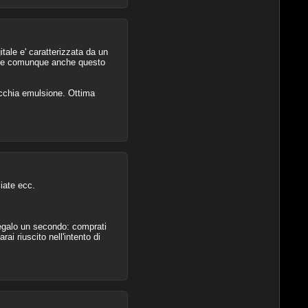
itale e' caratterizzata da un
re e comunque anche questo
ecchia emulsione. Ottima
iate ecc.
regalo un secondo: comprati
ai riuscito nell'intento di