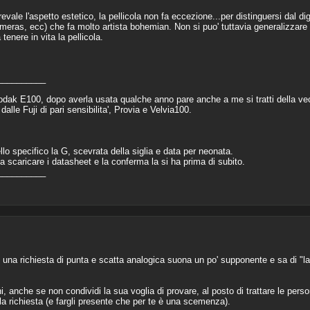
ale l'aspetto estetico, la pellicola non fa eccezione...per distinguersi dal dig
cameras, ecc) che fa molto artista bohemian. Non si puo' tuttavia generalizza
enere in vita la pellicola.
__________
Kodak E100, dopo averla usata qualche anno pare anche a me si tratti della v
alle Fuji di pari sensibilita', Provia e Velvia100.
lo specifico la G, scevrata della siglia e data per neonata.
ta scaricare i datasheet e la conferma la si ha prima di subito.
__________
su una richiesta di punta e scatta analogica suona un po' supponente e sa di "l
i, anche se non condividi la sua voglia di provare, al posto di trattare le perso
a richiesta (e fargli presente che per te è una scemenza).