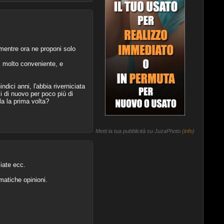
 mentre ora ne proponi solo
E molto conveniente, e
ici anni, l'abbia riverniciata
i di nuovo per poco più di
la la prima volta?
Metti la tua pubblicità su JuzaPhoto (
info
)
iate ecc.
matiche opinioni.