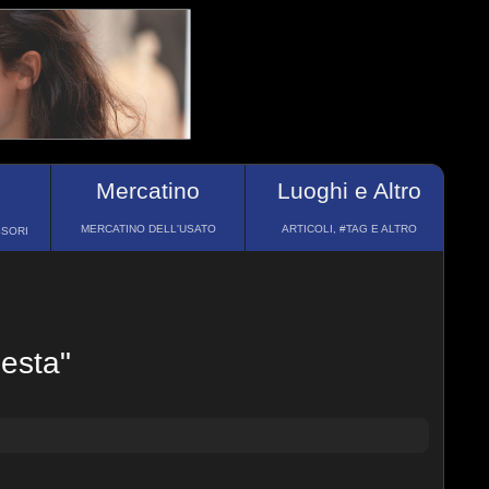
Mercatino
Luoghi e Altro
MERCATINO DELL'USATO
ARTICOLI, #TAG E ALTRO
SSORI
Festa"