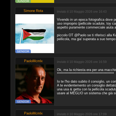
Simone Rota
inviato il 10 Maggio 2026 ore 16:43
Vivendo in un epoca fotografica dove prev
uso improprio (pellicole scadute, toy 
aspetto puramente commerciale aiuta a t
piccolo OT @Paolo se ti riferisci alla 
pellicola, ma gia' superata a suo tempo d
PaoloMcmlx
inviato il 10 Maggio 2026 ore 16:59
Ok, ma la richiesta era per una macchin
********************************************
Io te l'ho dato subito il consiglio, un c
A te evidentemento un consiglio dettato
una usa & getta con la pellicola scaduta 
usare al MEGLIO un sistema che già s
PaoloMcmlx
inviato il 10 Maggio 2026 ore 17:09