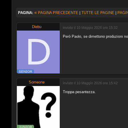
«
PAGINA:
PAGINA PRECEDENTE
|
TUTTE LE PAGINE
|
PAGI
Diebu
inviato il 10 Maggio 2026 ore 15:32
Però Paolo, se dimettono produzioni no
Someone
inviato il 10 Maggio 2026 ore 15:42
Troppa pesantezza.