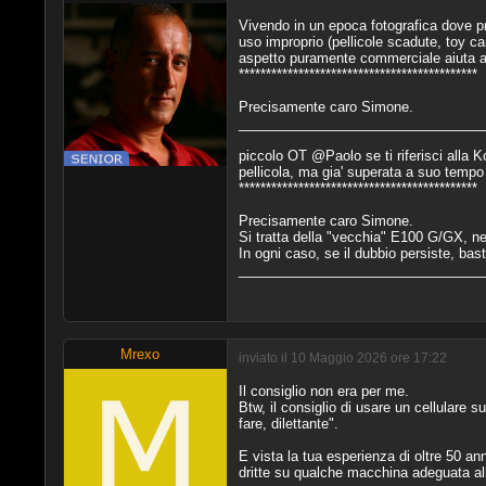
Vivendo in un epoca fotografica dove prev
uso improprio (pellicole scadute, toy 
aspetto puramente commerciale aiuta a t
********************************************
Precisamente caro Simone.
________________________________
piccolo OT @Paolo se ti riferisci alla 
pellicola, ma gia' superata a suo tempo d
********************************************
Precisamente caro Simone.
Si tratta della "vecchia" E100 G/GX, nel
In ogni caso, se il dubbio persiste, bas
________________________________
Mrexo
inviato il 10 Maggio 2026 ore 17:22
Il consiglio non era per me.
Btw, il consiglio di usare un cellulare 
fare, dilettante".
E vista la tua esperienza di oltre 50 ann
dritte su qualche macchina adeguata all