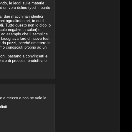
ndo, le leggi sulle materie
un vero delirio (vedi li punto
a, due macchinari identici
i agroalimentari, in cui il
li. Tutto questo non lo dico io
ole negative a colori) e
se ad esempio che il semplice
 bisognava fare di nuovo test
 da pazzi, perché rimettere in
iamo conosciuti proprio ad un
oni, bastano a convincerti e
nze di processi produttivi e
ene e mezzo e non ne vale la
iati.