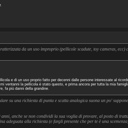
.
caratterizzata da un uso improprio (pellicole scadute, toy cameras, ecc) c
icola e di un uso proprio fatto per decenni dalle persone interessate al ricordo
imi ventanni la pellicola è stato questo, e prima ancora per tutta la mia famigli
re, fa più danni della grandine.
lulare su una richiesta di punta e scatta analogica suona un po' suppone
0 anni, anche se non condividi la sua voglia di provare, al posto di tratta
na adeguata alla richiesta (e fargli presente che per te è una scemenza