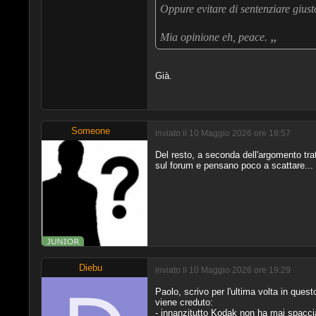
Oppure evitare di sentenziare giust
„
Mia opinione eh, peace.
Già.
Someone
inviato il 10 Maggio 2026 ore 18:57
Del resto, a seconda dell'argomento tratt
sul forum e pensano poco a scattare...
Diebu
inviato il 10 Maggio 2026 ore 19:29
Paolo, scrivo per l'ultima volta in ques
viene creduto:
- innanzitutto Kodak non ha mai spacci