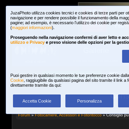
JuzaPhoto utilizza cookies tecnici e cookies di terze parti per o
navigazione e per rendere possibile il funzionamento della maggi
pagine; ad esempio, è necessario l'utilizzo dei cookie per registar
(
maggiori informazioni
).
Proseguendo nella navigazione confermi di aver letto e acc
utilizzo e Privacy
e preso visione delle opzioni per la gesti
Gallerie
3,023,340 FOTO E 16 GALLERIE
HOME E NEWS
Iscriviti a JuzaPhoto!
A
A
Login
Puoi gestire in qualsiasi momento le tue preferenze cookie dall
Cookie
, raggiugibile da qualsiasi pagina del sito tramite il link a
direttamente tramite da qui:
Consi
Accetta Cookie
Personalizza
Forum
»
Fotocamere, Accessori e Fotoritocco
» Consiglio pun