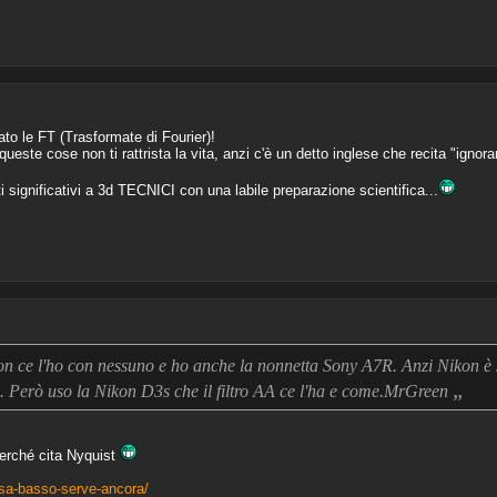
o le FT (Trasformate di Fourier)!
ste cose non ti rattrista la vita, anzi c'è un detto inglese che recita "ignoran
i significativi a 3d TECNICI con una labile preparazione scientifica...
n ce l'ho con nessuno e ho anche la nonnetta Sony A7R. Anzi Nikon è 
„
F). Però uso la Nikon D3s che il filtro AA ce l'ha e come.MrGreen
erché cita Nyquist
ssa-basso-serve-ancora/