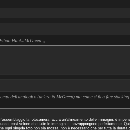
„
a Ethan Hunt...MrGreen
tempi dell'analogico (un'era fa MrGreen) ma come si fa a fare stacking
l'assemblaggio la fotocamera faccia un'allineamento delle immagini; è impensa
 del fuoco, così veloce che tutte le immagini si sovrappongono perfettamente. 
he ogni singola foto non sia mossa, non è necessario che per tutta la durata de