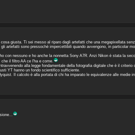
osa giusta. Ti sei messo al riparo dagli artefatti che una megapixellata se
 gli artefatti sono pressoché impercettibili quando avvengono, in particolar mo
ho con nessuno e ho anche la nonnetta Sony A7R. Anzi Nikon è stata la second
che il filtro AA ce l'ha e come.
ravvenendo alla legge fondamentale della fotografia digitale che è il criterio d
sti YT hanno un fondo scientifico sufficiente.
uist. Il calcolo è alla portata di chi ha imparato le equivalenze alle medie inf
ione...