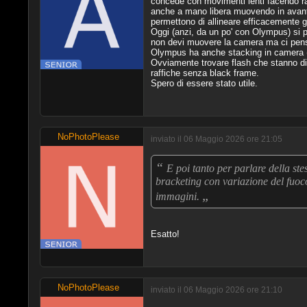
concede con movimenti lenti facendo 
anche a mano libera muovendo in avanti
permettono di allineare efficacemente gli
Oggi (anzi, da un po' con Olympus) si pu
non devi muovere la camera ma ci pens
Olympus ha anche stacking in camera (
Ovviamente trovare flash che stanno diet
raffiche senza black frame.
Spero di essere stato utile.
NoPhotoPlease
inviato il 06 Maggio 2026 ore 21:05
“
E poi tanto per parlare della st
bracketing con variazione del fuoco
„
immagini.
Esatto!
NoPhotoPlease
inviato il 06 Maggio 2026 ore 21:10