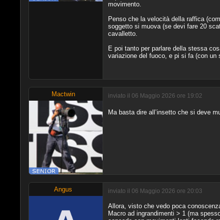
movimento.
Penso che la velocità della raffica (com
soggetto si muova (se devi fare 20 scatt
cavalletto.
E poi tanto per parlare della stessa c
variazione del fuoco, e pi si fa (con un
Mactwin
inviato il 06 Maggio 2026 ore 19:02
Ma basta dire all’insetto che si deve 
Angus
inviato il 06 Maggio 2026 ore 20:03
Allora, visto che vedo poca conoscenza
Macro ad ingrandimenti > 1 (ma spesso a