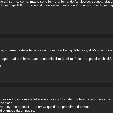
ià scritto, con la macro sono fermo ai tempi dell’analogico, soggetti statici (
i prolunga 100 mm, anello di inversione (usato con 20 mm su tubo di prolunga)
, si lamenta della lentezza del focus bracketing della Sony A7rV (macchina
rispetto ad altri brand, anche nel mio libro (così mi faccio un po’ di pubblicità
!
 possiedo più la mia a7r4 e sono da in po' tornato in toto a canon (nin senza 
con flash.
 sony che accetta i tc e arriva quindi a ingrandimenti elevati.
ad olympus da un pezzo.