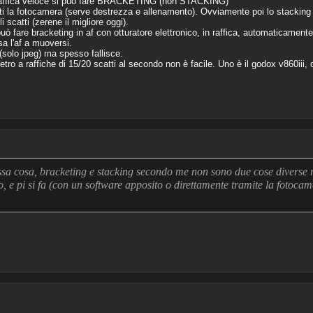
raffica veloce si può fare BRACKETING (non STACKING)
 la fotocamera (serve destrezza e allenamento). Ovviamente poi lo stacking 
 scatti (zerene il migliore oggi).
ò fare bracketing in af con otturatore elettronico, in raffica, automaticamente.
a l'af a muoversi.
solo jpeg) ma spesso fallisce.
ro a raffiche di 15/20 scatti al secondo non è facile. Uno è il godox v860iii,
essa cosa, bracketing e stacking secondo me non sono due cose diverse 
, e pi si fa (con un software apposito o direttamente tramite la fotocam