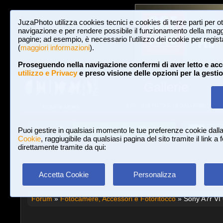
JuzaPhoto utilizza cookies tecnici e cookies di terze parti per o
navigazione e per rendere possibile il funzionamento della maggi
pagine; ad esempio, è necessario l'utilizzo dei cookie per registar
(
maggiori informazioni
).
Proseguendo nella navigazione confermi di aver letto e acc
utilizzo e Privacy
e preso visione delle opzioni per la gesti
Gallerie
3,023,242 FOTO E 16 GALLERIE
HOME E NEWS
Iscriviti a JuzaPhoto!
A
A
Login
Puoi gestire in qualsiasi momento le tue preferenze cookie dall
Cookie
, raggiugibile da qualsiasi pagina del sito tramite il link a
direttamente tramite da qui:
Accetta Cookie
Personalizza
Forum
»
Fotocamere, Accessori e Fotoritocco
» Sony A7r VI