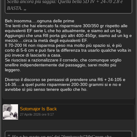
Scelta ancora più saggia: Quella bella 5D IV + 24-70 2.8 e
„
BASTA.
Beh insomma….ognuna delle prime
Tre lenti che hai elencato fa risparmiare 300/350 gr rispetto alle
equivalenti EF serie L che ho attualmente, e siamo ad un kg.
Aggiungici che una R8 porta giù altri 400-450gr, siamo ad un kg e
mezzo….circa la metà degli equivalenti EF.
Il 70-200 f4 non risparmia peso ma molto più spazio si, è più
corto di 5-6 cm e può fare la differenza tra usarlo qualche volta in
più invece di lasciarlo a casa.
Se riuscissi a razionalizzare il corredo, che comunque voglio
snellire indipendentemente dal passaggio, sarei molto più
leggero.
Diverso il discorso se pensassi di prendere una R6 + 24-105 e
14-35….a quel punto risparmierei 200-300 grammi si e no e
avrebbe sì più senso tenere quello che ho.
Sotomajor Is Back
27 Aprile 2026 ore 9:17
“
Ho e ho avuto un po' dei "ferrivecchi"MrGreen che