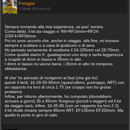
Frengod
27 Aprile 2026 ore 9:51
Sempre tornando alla mia esperienza, se puo' servire.
Come detto, il kit da viaggio e' R8+RF16mm+RF24-
105F4+RF50mm.
Poi mi sono accorto che, anche in viaggio, alla fine, mi trovavo
sempre a scattare o a casa di qualcuno o di sera.
Ho pensato seriamente di sostituire il 24-105mm col 28-70mm.
Come qualità siamo li', guadagnerei uno stop e tanta leggerezza
a scapito di 4mm in basso e 35mm in alto.
I 4mm in basso mi vanno bene, i 35mm in alto mi rompono
abbastanza.
Al che' ho pensato di rivolgermi ai fissi (che già ho)
quindi 4 lenti: 16-28-50-85mm (quest'ultimo, purtroppo, ART) con
un rapporto tra loro di circa 1.75 (se croppo non ho grossi
problemi)
Infine, per ridurre ulteriormente, ho comprato (dovrebbero
arrivare a giorni) 35 e 85mm Yongnuo (piccoli e leggeri) ed il kit
da viaggio sarà, infine, 16-35-85 (con un rapporto tra loro 2.3).
il kit ritratti rimane sempre 85mm ART, EF135mm EF200mm. Ma
quello lo porto in giro di rado.