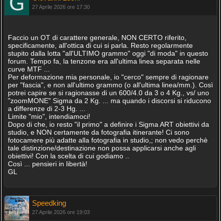
27 Aprile 2026 ore 17:30
Faccio un OT di carattere generale, NON CERTO riferito,
specificamente, all'ottica di cui si parla. Resto regolarmente
stupito dalla lotta "all'ULTIMO grammo" oggi "di moda" in questo
forum. Tempo fa, la tenzone era all'ultima linea separata nelle
curve MTF ...
Per deformazione mia personale, io "cerco" sempre di ragionare
per "fascia", e non all'ultimo grammo (o all'ultima linea/mm.). Così
potrei capire se si ragionasse di un 600/4.0 da 3 o 4 Kg., vs/ uno
"zoomMONE" Sigma da 2 Kg. ... ma quando i discorsi si riducono
a differenze di 2-3 Hg. ...
Limite "mio", intendiamoci!
Dopo di che, io resto "il primo" a definire i Sigma ART obiettivi da
studio, e NON certamente da fotografia itinerante! Ci sono
fotocamere più adatte alla fotografia in studio,; non vedo perchè
tale distinzione/destinazione non possa applicarsi anche agli
obiettivi! Con la scelta di cui godiamo ..
Così ... pensieri in libertà!
GL
Speedking
27 Aprile 2026 ore 19:03