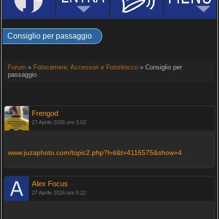
Consiglio per passaggio
Forum
»
Fotocamere, Accessori e Fotoritocco
» Consiglio per
passaggio
Frengod
27 Aprile 2026 ore 3:02
www.juzaphoto.com/topic2.php?l=it&t=4116575&show=4
Alex Focus
27 Aprile 2026 ore 5:22