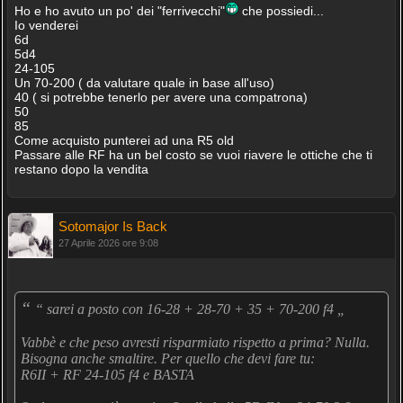
Ho e ho avuto un po' dei "ferrivecchi"
che possiedi...
Io venderei
6d
5d4
24-105
Un 70-200 ( da valutare quale in base all'uso)
40 ( si potrebbe tenerlo per avere una compatrona)
50
85
Come acquisto punterei ad una R5 old
Passare alle RF ha un bel costo se vuoi riavere le ottiche che ti
restano dopo la vendita
Sotomajor Is Back
27 Aprile 2026 ore 9:08
“
“ sarei a posto con 16-28 + 28-70 + 35 + 70-200 f4 „
Vabbè e che peso avresti risparmiato rispetto a prima? Nulla.
Bisogna anche smaltire. Per quello che devi fare tu:
R6II + RF 24-105 f4 e BASTA