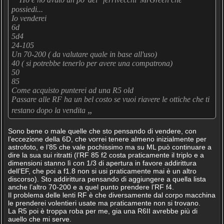
possiedi...
Io venderei
6d
5d4
24-105
Un 70-200 ( da valutare quale in base all'uso)
40 ( si potrebbe tenerlo per avere una compatrona)
50
85
Come acquisto punterei ad una R5 old
Passare alle RF ha un bel costo se vuoi riavere le ottiche che ti
„
restano dopo la vendita
Sono bene o male quelle che sto pensando di vendere, con
l’eccezione della 6D, che vorrei tenere almeno inizialmente per
astrofoto, e l’85 che vale pochissimo ma su ML può continuare a
dire la sua sui ritratti (l’RF 85 f2 costa praticamente il triplo e a
dimensioni stanno lì con 1/3 di apertura in favore addirittura
dell’EF, che poi a f1.8 non si usi praticamente mai è un altro
discorso). Sto addirittura pensando di aggiungere a quella lista
anche l’altro 70-200 e a quel punto prendere l’RF f4.
Il problema delle lenti RF è che diversamente dal corpo macchina
le prenderei volentieri usate ma praticamente non si trovano.
La R5 poi è troppa roba per me, gia una R6II avrebbe più di
auello che mi serve.