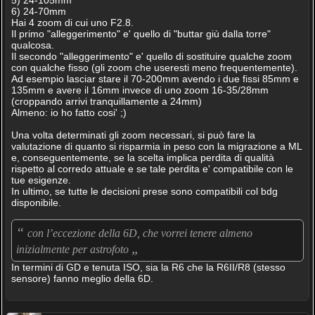
5) 24-105mm
6) 24-70mm
Hai 4 zoom di cui uno F2.8.
Il primo "alleggerimento" e' quello di "buttar giù dalla torre"
qualcosa.
Il secondo "alleggerimento" e' quello di sostituire qualche zoom
con qualche fisso (gli zoom che useresti meno frequentemente).
Ad esempio lasciar stare il 70-200mm avendo i due fissi 85mm e
135mm e avere il 16mm invece di uno zoom 16-35/28mm
(croppando arrivi tranquillamente a 24mm)
Almeno: io ho fatto cosi' ;)
Una volta determinati gli zoom necessari, si può fare la
valutazione di quanto si risparmia in peso con la migrazione a ML
e, conseguentemente, se la scelta implica perdita di qualità
rispetto al corredo attuale e se tale perdita e' compatibile con le
tue esigenze.
In ultimo, se tutte le decisioni prese sono compatibili col bdg
disponibile.
“
con l’eccezione della 6D, che vorrei tenere almeno
„
inizialmente per astrofoto
In termini di GD e tenuta ISO, sia la R6 che la R6II/R8 (stesso
sensore) fanno meglio della 6D.