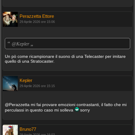
Perazzetta Ettore
29 Aprile 2026 ore 15:06
“
„
@Kepler
Un pò come ricampionare il suono di una Telecaster per imitare
quello di una Stratocaster.
Kepler
29 Aprile 2026 ore 15:15
@Perazzetta mi fai provare emozioni contrastanti, il fatto che mi
perculassi in questo caso mi solleva
sorry
Bruno77
29 Aprile 2026 ore 16:02