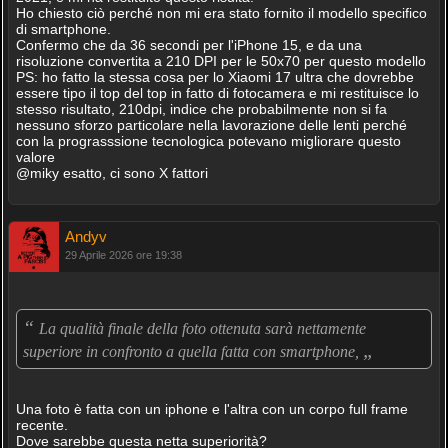
Ho chiesto ciò perché non mi era stato fornito il modello specifico
di smartphone.
Confermo che da 36 secondi per l'iPhone 15, e da una
risoluzione convertita a 210 DPI per le 50x70 per questo modello
PS: ho fatto la stessa cosa per lo Xiaomi 17 ultra che dovrebbe
essere tipo il top del top in fatto di fotocamera e mi restituisce lo
stesso risultato, 210dpi, indice che probabilmente non si fa
nessuno sforzo particolare nella lavorazione delle lenti perché
con la prograsssione tecnologica potevano migliorare questo
valore
@miky esatto, ci sono X fattori
Andyv
29 Aprile 2026 ore 19:38
“
La qualità finale della foto ottenuta sarà nettamente
„
superiore in confronto a quella fatta con smartphone,
Una foto è fatta con un iphone e l'altra con un corpo full frame
recente.
Dove sarebbe questa netta superiorità?