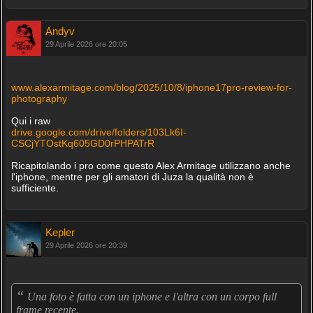
Andyv
29 Aprile 2026 ore 20:05
www.alexarmitage.com/blog/2025/10/8/iphone17pro-review-for-
photography
Qui i raw
drive.google.com/drive/folders/103Lk6I-
CSCjYTOstKq605GD0rPHPATrR
Ricapitolando i pro come questo Alex Armitage utilizzano anche
l'iphone, mentre per gli amatori di Juza la qualità non è
sufficiente.
Kepler
29 Aprile 2026 ore 20:39
“
Una foto è fatta con un iphone e l'altra con un corpo full
frame recente.