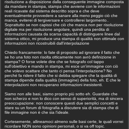
risoluzione a disposizione dalla conseguente immagine composta
da mandare in stampa, stampa che avviene con le informazioni
reali ricavate dal sistema descritto sopra e che deve
eventualmente provvedere a sanare alla meno peggio ciò che
manca, eviterei di tergiversare e controllerei largomento..
Soprattutto se non capissi che ciò che manca non per risoluzione
digitale ma per risoluzione angolare, quindi una perdita di
informazioni causata da scarsa capacità di distinguere linee dal
sistema ottico, mi produce una stampa di qualità non ottimale con
informazioni non ricostruibili dall'interpolazione
Chiedo francamente: lo fate di proposito ad ignorare il fatto che
se ho una foto non risolta otticamente non avrò definizione in
stampa? O forse volete dire che se fotografo col tappo
sull'obiettivo e mando in stampa, mi esce un'immagine con ciò
che volevo scattare che tanto ci pensa l'interpolazione? No
perché fa ridere il fatto che si debba spiegare che la qualità di
stampa dipende dalla qualità (immagine) della foto, eh. E che le
interpolazioni non recuperano informazioni inesistenti.
Siamo non alle basi, siamo proprio più sotto eh. Guardate che
non scherzo e non lo dico con senso di superiorità, ma di sincera
preoccupazione: non conoscere questi due semplici concetti e
stare su un forum di fotografia a discutere sia di stampa che di
file immagine non è che sia l'ideale.
Cortesemente, allineamoci almeno sulle basi certe, le quali vorrei
ricordare NON sono opinioni personali, o si va off topic.