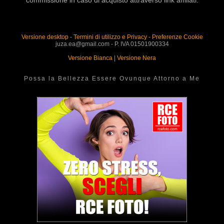
Versione desktop
-
Termini di utilizzo e Privacy
-
Preferenze Cookie
juza.ea@gmail.com - P. IVA 01501900334
Versione Bianca
|
Versione Nera
Possa la Bellezza Essere Ovunque Attorno a Me