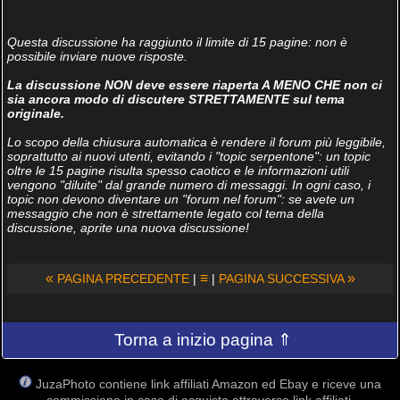
Questa discussione ha raggiunto il limite di 15 pagine: non è
possibile inviare nuove risposte.
La discussione NON deve essere riaperta A MENO CHE non ci
sia ancora modo di discutere STRETTAMENTE sul tema
originale.
Lo scopo della chiusura automatica è rendere il forum più leggibile,
soprattutto ai nuovi utenti, evitando i "topic serpentone": un topic
oltre le 15 pagine risulta spesso caotico e le informazioni utili
vengono "diluite" dal grande numero di messaggi. In ogni caso, i
topic non devono diventare un "forum nel forum": se avete un
messaggio che non è strettamente legato col tema della
discussione, aprite una nuova discussione!
«
≡
»
PAGINA PRECEDENTE
|
|
PAGINA SUCCESSIVA
Torna a inizio pagina ⇑
JuzaPhoto contiene link affiliati Amazon ed Ebay e riceve una
commissione in caso di acquisto attraverso link affiliati.