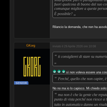
fuori qualcosa di buono dal suo co
comunque migliore a queste perso
„
È possibile?
Rilancio la domanda, che non ha assolu
GKorg
inviato il 29 Aprile 2026 ore 10:08
“
ti consiglierei di stare su numer
„
sì non voleva essere una cos
“
Perché, quello che non capire, è
No no ma io lo capisco. Mi chiedo solo:
“
ma non è che la gente che reputa
punto di vista perché non riesce a
tutto in automatico danno un risu