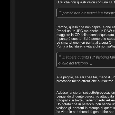
Direi che con questi valori con una FF ti
“
perché non c'è macchina fotografi
Perché, quello che non capire, è che es
Prendi un un JPG ma anche un RAW compu
maggiore la GD della scena inquadrata.
Il punto è questo. Ed è sempre lo stess
Lo smartphone non punta alla pura QI. 
Punta a facilitare la vita a chi non sa/
“
E sapere quanta PP bisogna far
„
quelle del telefono.
Alla peggio, se sai cosa fai, meno di 
prestando meno attenzione al risultato.
Adesso lancio un sospetto/provocazion
Leggendo di gente parecchio attaccata
fotografia si tratta, parliamo
solo ed es
Ho notato che in parecchi non hanno un'
vedono gli artefatti in stampa di quest'u
ho visto in altri thread di gente che n