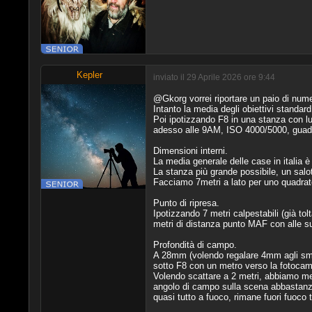
Kepler
inviato il 29 Aprile 2026 ore 9:44
@Gkorg vorrei riportare un paio di numer
Intanto la media degli obiettivi standa
Poi ipotizzando F8 in una stanza con lu
adesso alle 9AM, ISO 4000/5000, guada
Dimensioni interni.
La media generale delle case in italia
La stanza più grande possibile, un salo
Facciamo 7metri a lato per uno quadrat
Punto di ripresa.
Ipotizzando 7 metri calpestabili (già to
metri di distanza punto MAF con alle su
Profondità di campo.
A 28mm (volendo regalare 4mm agli smar
sotto F8 con un metro verso la fotocamer
Volendo scattare a 2 metri, abbiamo m
angolo di campo sulla scena abbastanza 
quasi tutto a fuoco, rimane fuori fuoco