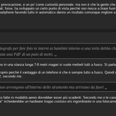
provocazione, e un po' come curiosità personale: ma non è che la gente che 
li, forse, ha sviluppato un certo punto di vista perché non riesce a tirare fuo
martphone facendo tutto in automatico danno un risultato comunque migliore 
tografo per fare foto in interni ai bambini intorno a una torta debba ch
„
sta una PdF di un paio di metri.
o in una stanza lunga 7-8 metri magari si vuole metterli tutti a fuoco. Si parl
oprio perché il vantaggio di un telefono è che è sempre tutto a fuoco. Quindi
f2, secondo me.
„
 non avvengono all'interno dello strumento ma arrivano da fuori
oto fatte in modalità aereo dovrebber esser più scadenti. Secondo me o le ca
are" richiederebbe un hardware troppo costoso e/o ingombrante in una fotocame