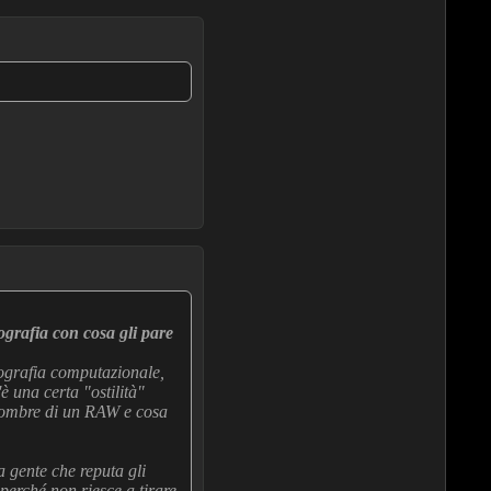
grafia con cosa gli pare
tografia computazionale,
è una certa "ostilità"
ro ombre di un RAW e cosa
 gente che reputa gli
perché non riesce a tirare