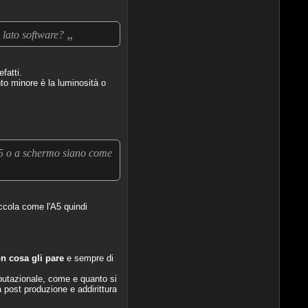
„
i lato software?
fatti.
to minore è la luminosità o
A5 o a schermo siano come
ccola come l'A5 quindi
n cosa gli pare
e sempre di
mputazionale, come e quanto si
a post produzione e addirittura