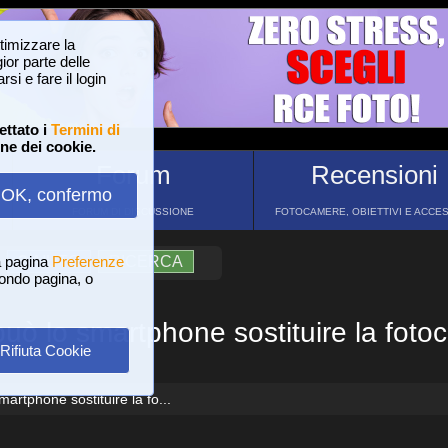
ttimizzare la
or parte delle
si e fare il login
ettato i
Termini di
one dei cookie.
Forum
Recensioni
OK, confermo
FORUM DI DISCUSSIONE
FOTOCAMERE, OBIETTIVI E ACCE
a pagina
?
AIUTO
Preferenze
RICERCA
 fondo pagina, o
uò lo smartphone sostituire la fot
Rifiuta Cookie
artphone sostituire la fo...