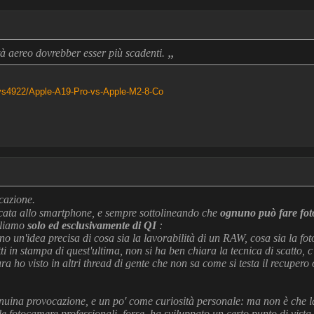
„
ità aereo dovrebber esser più scadenti.
s4922/Apple-A19-Pro-vs-Apple-M2-8-Co
cazione.
cata allo smartphone, e sempre sottolineando che
ognuno può fare foto
arliamo
solo ed esclusivamente di QI
:
o un'idea precisa di cosa sia la lavorabilità di un RAW, cosa sia la fo
i in stampa di quest'ultima, non si ha ben chiara la tecnica di scatto, c'
ura ho visto in altri thread di gente che non sa come si testa il recupe
uina provocazione, e un po' come curiosità personale: ma non è che la
 fotocamere professionali, forse, ha sviluppato un certo punto di vista 