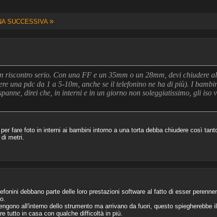
»
NA SUCCESSIVA
un riscontro serio. Con una FF e un 35mm o un 28mm, devi chiudere a
ere una pdc da 1 a 5-10m, anche se il telefonino ne ha di più). I bambi
spanne, direi che, in interni e in un giorno non soleggiatissimo, gli is
 per fare foto in interni ai bambini intorno a una torta debba chiudere così tant
di metri.
lefonini debbano parte delle loro prestazioni software al fatto di esser perennem
o.
engono all'interno dello strumento ma arrivano da fuori, questo spiegherebbe i
re tutto in casa con qualche difficoltà in più.