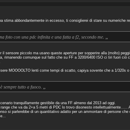
a stima abbondantemente in eccesso, ti consiglierei di stare su numeriche re
„
a foto con una pdc infinita e una fatta a f2, secondo me.
il sensore piccolo ma usano queste aperture per sopperire alla (molto) pegg
, rimanendo comunque sul fatto che su FF a 3200/6400 ISO ci tiri fuori ciò c
.
ssere MOOOOLTO lenti come tempi di scatto, capiya sovente che a 1/320s o 1
„
 è sempre tutto a fuoco.
scenario tranquillamente gestibile da una FF almeno dal 2013 ad oggi.
un range che va da 2+a 5 metri di PDC lo trovo disonesto intellettualmente.....
enso si parlerebbe di un quantitativo adatto per un ammontare di persone che
e...