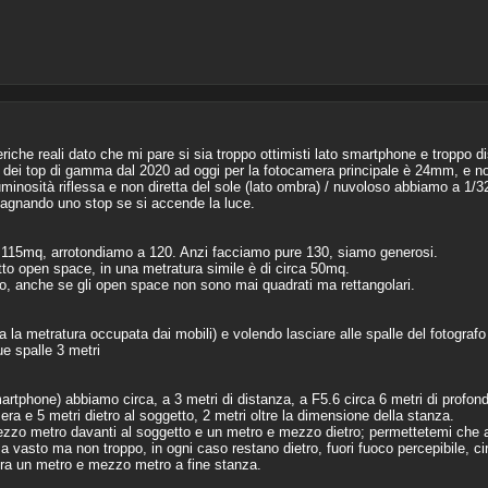
iche reali dato che mi pare si sia troppo ottimisti lato smartphone e troppo di
rd dei top di gamma dal 2020 ad oggi per la fotocamera principale è 24mm, e n
minosità riflessa e non diretta del sole (lato ombra) / nuvoloso abbiamo a 1/
gnando uno stop se si accende la luce.
 è 115mq, arrotondiamo a 120. Anzi facciamo pure 130, siamo generosi.
tto open space, in una metratura simile è di circa 50mq.
o, anche se gli open space non sono mai quadrati ma rettangolari.
lta la metratura occupata dai mobili) e volendo lasciare alle spalle del fotogra
e spalle 3 metri
tphone) abbiamo circa, a 3 metri di distanza, a F5.6 circa 6 metri di profon
a e 5 metri dietro al soggetto, 2 metri oltre la dimensione della stanza.
ezzo metro davanti al soggetto e un metro e mezzo dietro; permettetemi che
vasto ma non troppo, in ogni caso restano dietro, fuori fuoco percepibile, ci
 tra un metro e mezzo metro a fine stanza.