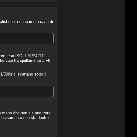
alistiche, non siamo a casa di
iore resa ISO di APSC/FF.
he vuoi tranquillamente a F8
/500s ci scattano sotto il
. A meno che non sia una torta
 decisamente non sta dentro