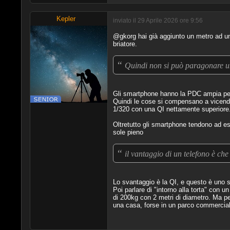
Kepler
inviato il 29 Aprile 2026 ore 9:56
@gkorg hai già aggiunto un metro ad un
briatore.
“
Quindi non si può paragonare un
Gli smartphone hanno la PDC ampia per 
Quindi le cose si compensano a vicenda
1/320 con una QI nettamente superiore
Oltretutto gli smartphone tendono ad e
sole pieno
“
il vantaggio di un telefono è che
Lo svantaggio è la QI, e questo è uno 
Poi parlare di "intorno alla torta" con 
di 200kg con 2 metri di diametro. Ma p
una casa, forse in un parco commercial