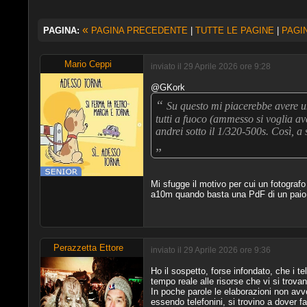
«
PAGINA:
PAGINA PRECEDENTE
|
TUTTE LE PAGINE
|
PAGI
Mario Ceppi
inviato il 29 Aprile 2026 ore 9:28
@GKork
“
Su questo mi piacerebbe avere 
tutti a fuoco (ammesso si voglia av
andrei sotto il 1/320-500s. Così, a 
„
Mi sfugge il motivo per cui un fotografo
a10m quando basta una PdF di un paio 
Perazzetta Ettore
inviato il 29 Aprile 2026 ore 9:36
Ho il sospetto, forse infondato, che i te
tempo reale alle risorse che vi si trovan
In poche parole le elaborazioni non avv
essendo telefonini, si trovino a dover fa