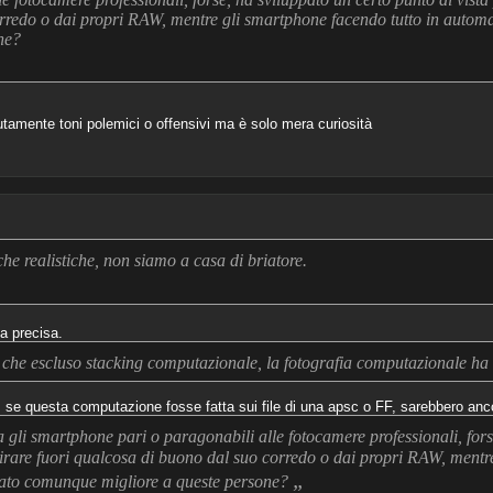
rredo o dai propri RAW, mentre gli smartphone facendo tutto in automa
ne?
tamente toni polemici o offensivi ma è solo mera curiosità
iche realistiche, non siamo a casa di briatore.
a precisa.
 che escluso stacking computazionale, la fotografia computazionale ha u
 se questa computazione fosse fatta sui file di una apsc o FF, sarebbero ancor
 gli smartphone pari o paragonabili alle fotocamere professionali, fors
 tirare fuori qualcosa di buono dal suo corredo o dai propri RAW, ment
„
ltato comunque migliore a queste persone?