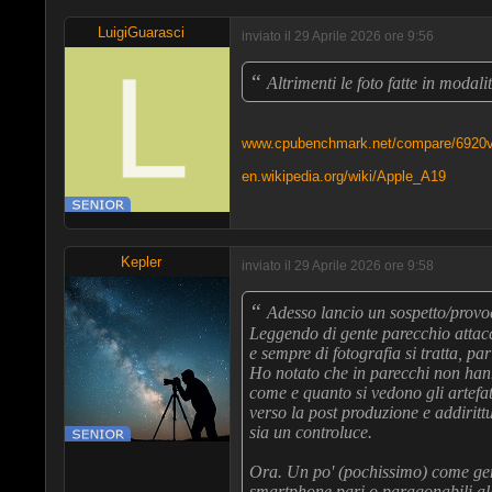
LuigiGuarasci
inviato il 29 Aprile 2026 ore 9:56
“
Altrimenti le foto fatte in modal
www.cpubenchmark.net/compare/6920v
en.wikipedia.org/wiki/Apple_A19
Kepler
inviato il 29 Aprile 2026 ore 9:58
“
Adesso lancio un sospetto/provo
Leggendo di gente parecchio attac
e sempre di fotografia si tratta, p
Ho notato che in parecchi non hann
come e quanto si vedono gli artefatt
verso la post produzione e addiritt
sia un controluce.
Ora. Un po' (pochissimo) come gen
smartphone pari o paragonabili alle