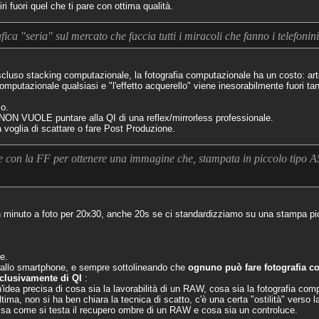
ri fuori quel che ti pare con ottima qualità.
ca "seria" sul mercato che faccia tutti i miracoli che fanno i telefonin
cluso stacking computazionale, la fotografia computazionale ha un costo: arte
tazionale qualsiasi e "l'effetto acquerello" viene inesorabilmente fuori tan
o.
NON VUOLE puntare alla QI di una reflex/mirrorless professionale.
ha voglia di scattare o fare Post Produzione.
e con la FF per ottenere una immagine che, stampata in piccolo tipo 
un minuto a foto per 20x30, anche 20s se ci standardizziamo su una stampa pi
e.
 allo smartphone, e sempre sottolineando che
ognuno può fare fotografia co
clusivamente di QI
:
idea precisa di cosa sia la lavorabilità di un RAW, cosa sia la fotografia co
ltima, non si ha ben chiara la tecnica di scatto, c'è una certa "ostilità" verso l
on sa come si testa il recupero ombre di un RAW e cosa sia un controluce.