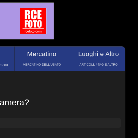
Mercatino
Luoghi e Altro
MERCATINO DELL'USATO
ARTICOLI, #TAG E ALTRO
SSORI
ocamera?