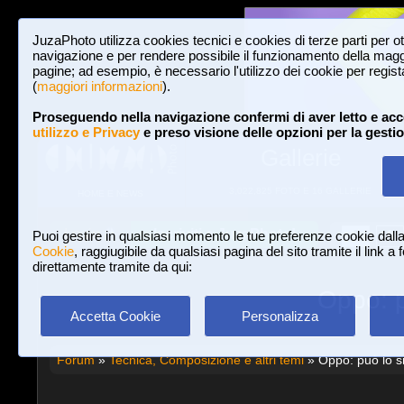
JuzaPhoto utilizza cookies tecnici e cookies di terze parti per o
navigazione e per rendere possibile il funzionamento della maggi
pagine; ad esempio, è necessario l'utilizzo dei cookie per registar
(
maggiori informazioni
).
Proseguendo nella navigazione confermi di aver letto e acc
utilizzo e Privacy
e preso visione delle opzioni per la gesti
Gallerie
3,022,825 FOTO E 16 GALLERIE
HOME E NEWS
Iscriviti a JuzaPhoto!
A
A
Login
Puoi gestire in qualsiasi momento le tue preferenze cookie dall
Cookie
, raggiugibile da qualsiasi pagina del sito tramite il link a
direttamente tramite da qui:
Oppo: p
Accetta Cookie
Personalizza
Forum
»
Tecnica, Composizione e altri temi
» Oppo: può lo sm