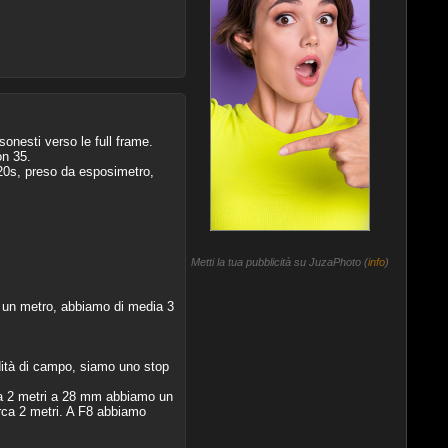
sonesti verso le full frame.
on 35.
320s, preso da esposimetro,
Metti la tua pubblicità su JuzaPhoto (
info
)
fo un metro, abbiamo di media 3
dità di campo, siamo uno stop
 a 2 metri a 28 mm abbiamo un
rca 2 metri. A F8 abbiamo