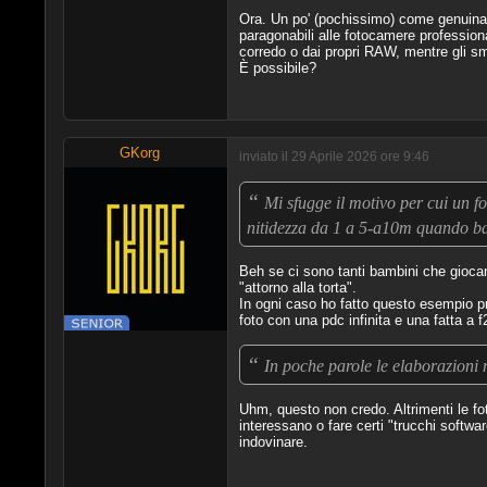
Ora. Un po' (pochissimo) come genuina 
paragonabili alle fotocamere professiona
corredo o dai propri RAW, mentre gli s
È possibile?
GKorg
inviato il 29 Aprile 2026 ore 9:46
“
Mi sfugge il motivo per cui un fo
nitidezza da 1 a 5-a10m quando ba
Beh se ci sono tanti bambini che giocan
"attorno alla torta".
In ogni caso ho fatto questo esempio pr
foto con una pdc infinita e una fatta a 
“
In poche parole le elaborazioni
Uhm, questo non credo. Altrimenti le f
interessano o fare certi "trucchi softw
indovinare.