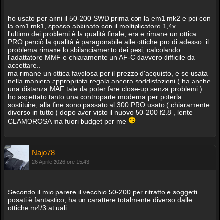
ho usato per anni il 50-200 SWD prima con la em1 mk2 e poi con
la om1 mk1, spesso abbinato con il moltiplicatore 1,4x .
l'ultimo dei problemi è la qualità finale, era e rimane un ottica
PRO perciò la qualità è paragonabile alle ottiche pro di adesso. il
problema rimane lo sbilanciamento dei pesi, calcolando
l'adattatore MMF e chiaramente un AF-C davvero difficile da
accettare..
ma rimane un ottica favolosa per il prezzo d'acquisto, e se usata
nella maniera appropriata regala ancora soddisfazioni ( ha anche
una distanza MAF tale da poter fare close-up senza problemi ).
ho aspettato tanto una controparte moderna per poterla
sostituire, alla fine sono passato al 300 PRO usato ( chiaramente
diverso in tutto ) dopo aver visto il nuovo 50-200 f2.8 , lente
CLAMOROSA ma fuori budget per me
Najo78
26 Aprile 2026 ore 15:43
Secondo il mio parere il vecchio 50-200 per ritratto e soggetti
posati è fantastico, ha un carattere totalmente diverso dalle
ottiche m4/3 attuali.