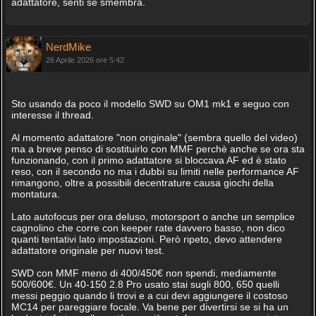
adattatore, senti se smembra.
NerdMike
26 Aprile 2026 ore 5:42
Sto usando da poco il modello SWD su OM1 mk1 e seguo con
interesse il thread.
Al momento adattatore "non originale" (sembra quello del video)
ma a breve penso di sostituirlo con MMF perchè anche se ora sta
funzionando, con il primo adattatore si bloccava AF ed è stato
reso, con il secondo no ma i dubbi su limiti nelle performance AF
rimangono, oltre a possibili decentrature causa giochi della
montatura.
Lato autofocus per ora deluso, motorsport o anche un semplice
cagnolino che corre con keeper rate davvero basso, non dico
quanti tentativi lato impostazioni. Però ripeto, devo attendere
adattatore originale per nuovi test.
SWD con MMF meno di 400/450€ non spendi, mediamente
500/600€. Un 40-150 2.8 Pro usato stai sugli 800, 650 quelli
messi peggio quando li trovi e a cui devi aggiungere il costoso
MC14 per pareggiare focale. Va bene per divertirsi se si ha un