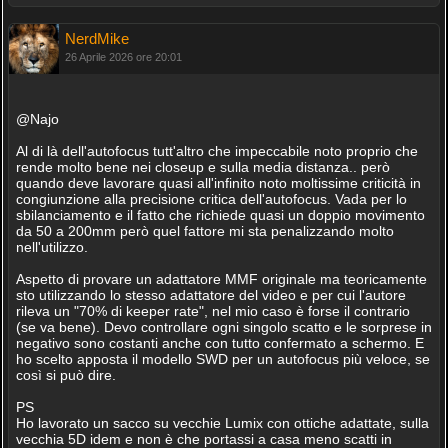
NerdMike
26 Aprile 2026 ore 20:01
@Najo
Al di là dell'autofocus tutt'altro che impeccabile noto proprio che
rende molto bene nei closeup e sulla media distanza.. però
quando deve lavorare quasi all'infinito noto moltissime criticità in
congiunzione alla precisione critica dell'autofocus. Vada per lo
sbilanciamento e il fatto che richiede quasi un doppio movimento
da 50 a 200mm però quel fattore mi sta penalizzando molto
nell'utilizzo.
Aspetto di provare un adattatore MMF originale ma teoricamente
sto utilizzando lo stesso adattatore del video e per cui l'autore
rileva un "70% di keeper rate", nel mio caso è forse il contrario
(se va bene). Devo controllare ogni singolo scatto e le sorprese in
negativo sono costanti anche con tutto confermato a schermo. E
ho scelto apposta il modello SWD per un autofocus più veloce, se
così si può dire.
PS
Ho lavorato un sacco su vecchie Lumix con ottiche adattate, sulla
vecchia 5D idem e non è che portassi a casa meno scatti in