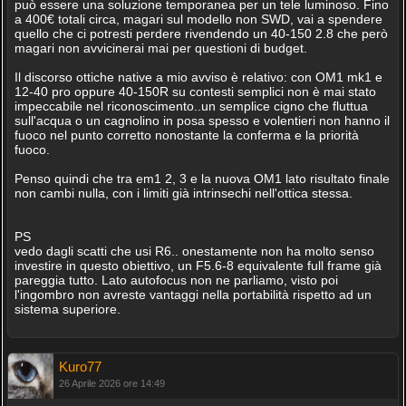
può essere una soluzione temporanea per un tele luminoso. Fino
a 400€ totali circa, magari sul modello non SWD, vai a spendere
quello che ci potresti perdere rivendendo un 40-150 2.8 che però
magari non avvicinerai mai per questioni di budget.
Il discorso ottiche native a mio avviso è relativo: con OM1 mk1 e
12-40 pro oppure 40-150R su contesti semplici non è mai stato
impeccabile nel riconoscimento..un semplice cigno che fluttua
sull'acqua o un cagnolino in posa spesso e volentieri non hanno il
fuoco nel punto corretto nonostante la conferma e la priorità
fuoco.
Penso quindi che tra em1 2, 3 e la nuova OM1 lato risultato finale
non cambi nulla, con i limiti già intrinsechi nell'ottica stessa.
PS
vedo dagli scatti che usi R6.. onestamente non ha molto senso
investire in questo obiettivo, un F5.6-8 equivalente full frame già
pareggia tutto. Lato autofocus non ne parliamo, visto poi
l'ingombro non avreste vantaggi nella portabilità rispetto ad un
sistema superiore.
Kuro77
26 Aprile 2026 ore 14:49