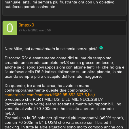
manuale, anzi..mi sembra più frustrante ora con un obiettivo
autofocus paradossalmente.
0maxx0
27 Aprile 2026 ore 8:59
NerdMike, hai
headshottato
la scimmia senza pietà
Discorso R6: è esattamente come dici tu, ma da tempo sto
creando un corredo completo m4/3 senza grosse pretese e,
anche se ci sono sovrapposizioni con alcune lenti FF che ho già e
l'autofocus della R6 è indiscutibilmente su un altro pianeta, lo sto
usando sempre più a discapito del formato maggiore.
Da quando, tre anni fa circa, ho avuto in mano
contemporaneamente queste due combinazioni
camerasize.com/compact/#689.95,852.607.5,ha,t
e vedendo che PER I MIEI USI E LE MIE NECESSITA'
(sottolineato tre volte) erano sostanzialmente sovrapponibili...ho
venduto al volo il 70-300mm e ho iniziato a creare il corredo
m4/3.
Oramai uso la R6 solo per gli eventi più impegnativi (=99% sport),
con un 70-200mm f/4 L USM che va a nozze con l'ibis ed il
tracking. In tutte le altre situazioni sono molto comodo anche con