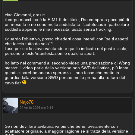
ciao Giovanni, grazie.
il corpo macchina è la E-M1 II del titolo, l'ho comprata poco più di
un mese fa e ne sono molto soddisfatto. l'autofocus in particolare
soddisfa appieno le mie necessità, usato senza tracking.
riguardo l'obiettivo, posso chiederti cosa intendi con "se ti aspetti
che faccia tutto da solo"?
l'uso per cui lo stavo valutando è quello indicato nel post iniziale,
persone a feste/manifestazioni e qualche sport.
ho letto nei commenti al secondo video una precisazione di Wong
stesso: il video parla della versione non SWD dell'ottica, più lenta,
quindi ci sarebbe ancora speranza... non fosse che mette in
guardia dalla versione SWD perché molto prona alla rottura del
cavo flat
Najo78
24 Aprile 2026 ore 9:14
Se non devi fare avifauna va più che bene, ovviamente con
adattatore originale, a maggior ragione se si tratta della versione