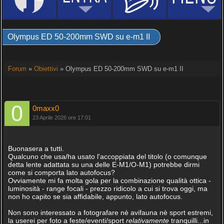
Olympus ED 50-200mm SWD su e-m1 II
Forum
»
Obiettivi
» Olympus ED 50-200mm SWD su e-m1 II
0maxx0
23 Aprile 2026 ore 17:01
Buonasera a tutti.
Qualcuno che usa/ha usato l'accoppiata del titolo (o comunque
detta lente adattata su una delle E-M1/O-M1) potrebbe dirmi
come si comporta lato autofocus?
Ovviamente mi fa molta gola per la combinazione qualità ottica -
luminosità - range focali - prezzo ridicolo a cui si trova oggi, ma
non ho capito se sia affidabile, appunto, lato autofocus.
Non sono interessato a fotografare nè avifauna nè sport estremi,
la userei per foto a feste/eventi/sport
relativamente
tranquilli...in