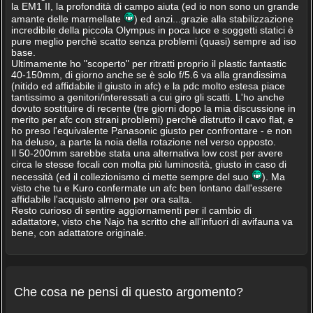
la EM1 II, la profondità di campo aiuta (ed io non sono un grande
amante delle marmellate
) ed anzi...grazie alla stabilizzazione
incredibile della piccola Olympus in poca luce e soggetti statici è
pure meglio perchè scatto senza problemi (quasi) sempre ad iso
base.
Ultimamente ho "scoperto" per ritratti proprio il plastic fantastic
40-150mm, di giorno anche se è solo f/5.6 va alla grandissima
(nitido ed affidabile il giusto in afc) e la pdc molto estesa piace
tantissimo a genitori/interessati a cui giro gli scatti. L'ho anche
dovuto sostituire di recente (tre giorni dopo la mia discussione in
merito per afc con strani problemi) perchè distrutto il cavo flat, e
ho preso l'equivalente Panasonic giusto per confrontare - e non
ha deluso, a parte la noia della rotazione nel verso opposto.
Il 50-200mm sarebbe stata una alternativa low cost per avere
circa le stesse focali con molta più luminosità, giusto in caso di
necessità (ed il collezionismo ci mette sempre del suo
). Ma
visto che tu e Kuro confermate un afc ben lontano dall'essere
affidabile l'acquisto almeno per ora salta.
Resto curioso di sentire aggiornamenti per il cambio di
adattatore, visto che Najo ha scritto che all'infuori di avifauna va
bene, con adattatore originale.
Che cosa ne pensi di questo argomento?