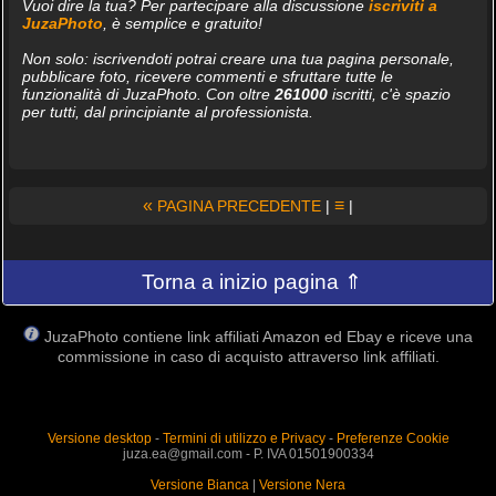
Vuoi dire la tua? Per partecipare alla discussione
iscriviti a
JuzaPhoto
, è semplice e gratuito!
Non solo: iscrivendoti potrai creare una tua pagina personale,
pubblicare foto, ricevere commenti e sfruttare tutte le
funzionalità di JuzaPhoto. Con oltre
261000
iscritti, c'è spazio
per tutti, dal principiante al professionista.
«
≡
PAGINA PRECEDENTE
|
|
Torna a inizio pagina ⇑
JuzaPhoto contiene link affiliati Amazon ed Ebay e riceve una
commissione in caso di acquisto attraverso link affiliati.
Versione desktop
-
Termini di utilizzo e Privacy
-
Preferenze Cookie
juza.ea@gmail.com - P. IVA 01501900334
Versione Bianca
|
Versione Nera