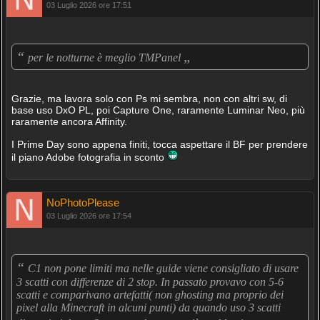
03 Luglio 2026 ore 17:51
“
„
per le notturne è meglio TMPanel
Grazie, ma lavora solo con Ps mi sembra, non con altri sw, di
base uso DxO PL, poi Capture One, raramente Luminar Neo, più
raramente ancora Affinity.
I Prime Day sono appena finiti, tocca aspettare il BF per prendere
il piano Adobe fotografia in sconto
NoPhotoPlease
03 Luglio 2026 ore 17:54
“
C1 non pone limiti ma nelle guide viene consigliato di usare
3 scatti con differenze di 2 stop. In passato provavo con 5-6
scatti e comparivano artefatti( non ghosting ma proprio dei
pixel alla Minecraft in alcuni punti) da quando uso 3 scatti