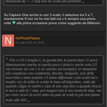
„
distanziati da +- 2 stop non ho avuto più problemi
Su Capture One anche io uso 3 scatti, li seleziono tra 5 e 7,
onestamente 9 non ne ho mai fatti ma c'è sempre una prima
volta
alla prima occasione provo come suggerito da 66ilmoro
NoPhotoPlease
03 Luglio 2026 ore 18:00
“
Più ce n'è e meglio è, in questa foto in particolare c'è poca
illuminazione (anche se quella poca è forte) e anche solo 2/3
van benone (tu con 1 ti sei salvato ad esempio); in situazioni
più complesse con condomini, finestre, lampioni, scie delle
macchine e tutto assieme c'è tanta differenza e più scatti hai e
meglio vai; di solito io scatto in base all'algoritmo, vado da
quando clippo le ombre e alzo di uno stop fino a quando brucio
le luci a salti di 1 stop, poi magari non le uso neanche tutte, ma
per esser sicuri di avere tutto un paio di scatti in più non fanno
„
male alla SD!