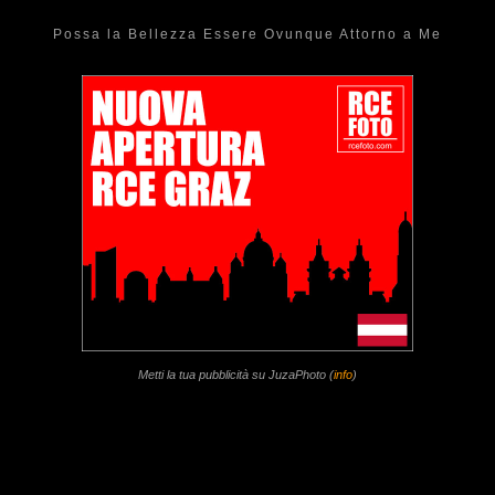
Possa la Bellezza Essere Ovunque Attorno a Me
Metti la tua pubblicità su JuzaPhoto (
info
)