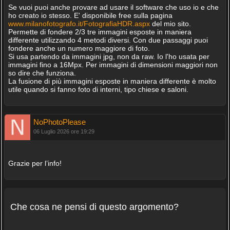
Se vuoi puoi anche provare ad usare il software che uso io e che
ho creato io stesso. E' disponibile free sulla pagina
www.milanofotografo.it/FotografiaHDR.aspx
del mio sito.
Permette di fondere 2/3 tre immagini esposte in maniera
differente utilizzando 4 metodi diversi. Con due passaggi puoi
fondere anche un numero maggiore di foto.
Si usa partendo da immagini jpg, non da raw. Io l'ho usata per
immagini fino a 16Mpx. Per immagini di dimensioni maggiori non
so dire che funziona.
La fusione di più immagini esposte in maniera differente è molto
utile quando si fanno foto di interni, tipo chiese e saloni.
NoPhotoPlease
06 Luglio 2026 ore 19:29
Grazie per l’info!
Che cosa ne pensi di questo argomento?