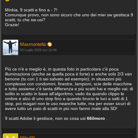
Minkia, 9 scatti e fino a - 7!
Comunque provo, non sono sicuro che uno dei miei sw gestisca 9
scatti, tu che sw usi?
Grazie!
Maxmontella
03 Luglio 2026 ore 16:46
Più ce n'è e meglio è, in questa foto in particolare c'è poca
illuminazione (anche se quella poca è forte) e anche solo 2/3 van
benone (tu con 1 ti sei salvato ad esempio); in situazioni più
complesse con condomini, finestre, lampioni, scie delle macchine
e tutto assieme c'è tanta differenza e più scatti hai e meglio vai; di
solito io scatto in base all'algoritmo, vado da quando clippo le
ombre e alzo di uno stop fino a quando brucio le luci a salti di 1
stop, poi magari non le uso neanche tutte, ma per esser sicuri di
avere tutto un paio di scatti in più non fanno male alla SD!
9 scatti Adobe li gestisce, non so cosa usi
66ilmoro
.
Miky00