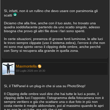
Sì, infatti, non è un rullino che devo usare con parsimonia gli
scatti
Diciamo che alla fine, anche con il tuo aiuto, ho trovato una
quadra soddisfacente partendo da uno scatto singolo, adesso
bisogna che provo gli altri file dove i fari sono spenti.
In certe situazioni, presenza di grosse fonti luminose, le alte luci
le trovo sempre clippate (uso il sistema zebra), l'errore è che non
mi sono mai spinto verso il clipping delle ombre, anche perché
con Sony si recupera alla grande in quella zona.
Maxmontella
03 Luglio 2026 ore 18:30
Sì, il TMPanel è un plug-in che si usa su PhotoShop!
Il Clipping delle ombre vuol dire che hai tutte le luci a posto, il
clipping delle luci l'opposto; l'istogramma della fotocamera non è
sempre veritiero e già che scattare una o due foto in più non
costa niente è meglio abbondare, poi al massimo quando le apri
a pc non le usi tutte, ma già che ci sei...