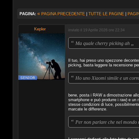
«
PAGINA:
PAGINA PRECEDENTE
|
TUTTE LE PAGINE
|
PAGI
Kepler
inviato il 19 Aprile 2026 ore 22:34
“
„
Ma quale cherry picking ah
Il tuo, hai preso uno spezzone decontest
picking, basta leggere la recensione p
“
Ho uno Xiaomi simile e un corre
bene, posta i RAW a dimostrazione all
smartphone e può produrre i raw) e un ra
stesse condizioni di luce, possibilmen
marcate le differenze.
“
Per non parlare che nel mondo r