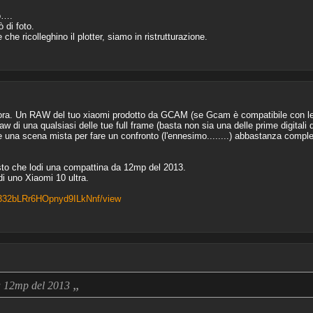
uo….
 di foto.
he ricolleghino il plotter, siamo in ristrutturazione.
ora. Un RAW del tuo xiaomi prodotto da GCAM (se Gcam è compatibile con le 
w di una qualsiasi delle tue full frame (basta non sia una delle prime digitali
te una scena mista per fare un confronto (l'ennesimo........) abbastanza comp
sto che lodi una compattina da 12mp del 2013.
 di uno Xiaomi 10 ultra.
F332bLRr6HOpnyd9ILkNnf/view
„
da 12mp del 2013