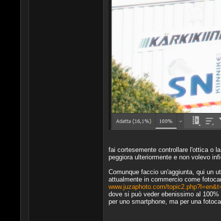
fai cortesemente controllare l'ottica o 
peggiora ulteriormente e non volevo infi
Comunque faccio un'aggiunta, qui un ut
attualmente in commercio come fotocame
www.juzaphoto.com/topic2.php?l=en&
dove si può veder ebenissimo al 100% il c
per uno smartphone, ma per una fotocam