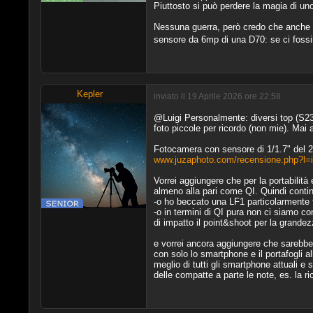
Piuttosto si può perdere la magia di uno 
Nessuna guerra, però credo che anche gli
sensore da 6mp di una D70: se ci fossimo
Kepler
inviato il 19 Aprile 2026 ore 22:58
@Luigi Personalmente: diversi top (S23
foto piccole per ricordo (non mie). Ma
Fotocamera con sensore di 1/1.7" del 2
www.juzaphoto.com/recensione.php?l=i
Vorrei aggiungere che per la portabili
almeno alla pari come QI. Quindi continu
-o ho beccato una LF1 particolarmente fo
-o in termini di QI pura non ci siamo 
di impatto il point&shoot per la grandez
e vorrei ancora aggiungere che sarebbe
con solo lo smartphone e il portafogli 
meglio di tutti gli smartphone attuali 
delle compatte a parte le note, es. la r