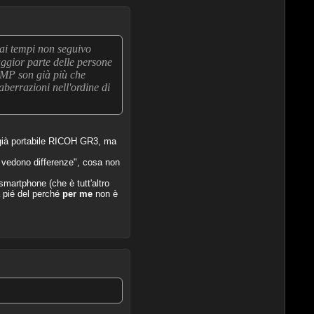
 ai tempi non seguivo
ggior parte delle persone
5MP son già più che
 aberrazioni nell'ordine di
 già portabile RICOH GR3, ma
si vedono differenze", cosa non
smartphone (che è tutt'altro
a pié del perché
per me
non è