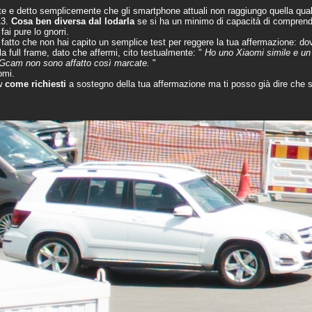
te e detto semplicemente che gli smartphone attuali non raggiungo quella qual
13.
Cosa ben diversa dal lodarla
se si ha un minimo di capacità di comprend
fai pure lo gnorri.
atto che non hai capito un semplice test per reggere la tua affermazione: d
a full frame, dato che affermi, cito testualmente: "
Ho uno Xiaomi simile e un c
 Gcam non sono affatto così marcate.
"
omi.
aw
come richiesti
a sostegno della tua affermazione ma ti posso già dire che s