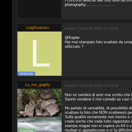
I concorsi dedicati alle foto fatte da 
photography.........................
LuigiGuarasci
inviato il 19 Aprile 2026 ore 22:52
@Kepler
Hai mai stampato foto scattate da smar
utilizzato ?
Lu_mo_graphy
inviato il 19 Aprile 2026 ore 22:56
Non mi sembra di aver mai scritto che la
Sennò venderei il mio corredo se così n
Ho parlato di versatilità, di possibilità
scattare la foto che NON scatteresti p
Sulla qualità ovviamente non insisto e
credo anche che vada tutto rapportato 
stampa magari non si supera un A4 o un 
risultati si appiattiscono e si fa difficil