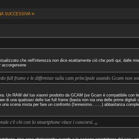
»
NA SUCCESSIVA
ualizzato che nell'interezza non dice esattamente ciò che porti qui, dalle mie
er accorgersene
do full frame e le differenze sulla cam principale usando Gcam non son
ora. Un RAW del tuo xiaomi prodotto da GCAM (se Gcam è compatibile con le 
w di una qualsiasi delle tue full frame (basta non sia una delle prime digitali
te una scena mista per fare un confronto (l'ennesimo........) abbastanza comp
„
eale c'è chi con lo smartphone vince i concorsi.