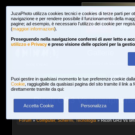
JuzaPhoto utilizza cookies tecnici e cookies di terze parti per o
navigazione e per rendere possibile il funzionamento della maggi
pagine; ad esempio, è necessario l'utilizzo dei cookie per registar
(
maggiori informazioni
).
Proseguendo nella navigazione confermi di aver letto e acc
utilizzo e Privacy
e preso visione delle opzioni per la gesti
Gallerie
3,023,242 FOTO E 16 GALLERIE
HOME E NEWS
Iscriviti a JuzaPhoto!
A
A
Login
Puoi gestire in qualsiasi momento le tue preferenze cookie dall
Cookie
, raggiugibile da qualsiasi pagina del sito tramite il link a
direttamente tramite da qui:
Ricoh GR3 Vs smartphone co
Accetta Cookie
Personalizza
Forum
»
Computer, Schermi, Tecnologia
» Ricoh GR3 Vs smar