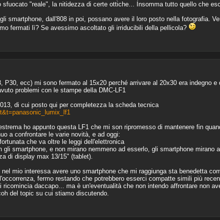
sfuocato "reale", la nitidezza di certe ottiche... Insomma tutto quello che esce 
 smartphone, dall'808 in poi, possano avere il loro posto nella fotografia. Ve
 fermati lì? Se avessimo ascoltato gli irriducibili della pellicola?
, P30, ecc) mi sono fermato al 15x20 perché arrivare al 20x30 era indegno e q
i avuto problemi con le stampe della DMC-LF1
013, di cui posto qui per completezza la scheda tecnica
t&t=panasonic_lumix_lf1
tà estrema ho appunto questa LF1 che mi son ripromesso di mantenere fin qua
o a confrontare le varie novità, e ad oggi:
rtunata che va oltre le leggi dell'elettronica
con gli smartphone, e non mirano nemmeno ad esserlo, gli smartphone mirano a
za di display max 13/15" (tablet).
 nel mio interessa avere uno smartphone che mi raggiunga sta benedetta com
all'occorrenza, fermo restando che potrebbero esserci compatte simili più rec
e si ricomincia daccapo... ma è un'eventualità che non intendo affrontare non a
icoh del topic su cui stiamo discutendo.