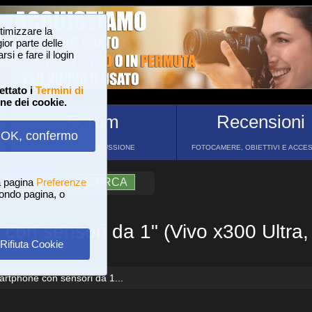
ttimizzare la
or parte delle
si e fare il login
ettato i
Termini di
one dei cookie.
Forum
Recensioni
OK, confermo
FORUM DI DISCUSSIONE
FOTOCAMERE, OBIETTIVI E ACCE
a pagina
?
AIUTO
Preferenze
RICERCA
 fondo pagina, o
n sensori da 1" (Vivo x300 Ultra, 
Rifiuta Cookie
tphone con sensori da 1...