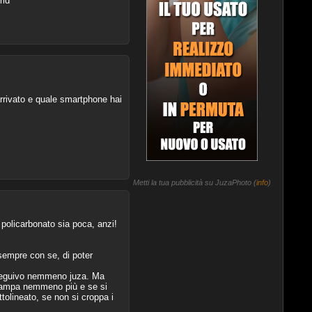
rld
rrivato e quale smartphone hai
Metti la tua pubblicità su JuzaPhoto (
info
)
 policarbonato sia poca, anzi!
) sempre con se, di poter
n seguivo nemmeno juza. Ma
 stampa nemmeno più e se si
tolineato, se non si croppa i