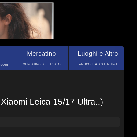
Mercatino
Luoghi e Altro
MERCATINO DELL'USATO
ARTICOLI, #TAG E ALTRO
SSORI
Xiaomi Leica 15/17 Ultra..)