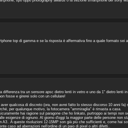
smartphone, tipo oppo photography awards o la sezione smartphone del sony wo
tphone top di gamma e se la risposta è affermativa fino a quale formato sei a
 differenza tra un sensore apsc dietro lenti in vetro e uno da 1" dietro lenti in
on fosse e girerei solo con un cellulare!
 di aver qualcosa di discreto (ora, non avrei fatto lo stesso discorso 10 anni fa
erché, per qualunque motivo, la fotocamera "ammiraglia" è rimasta a casa.
 sicuramente hai ragione sul paragone che ho linkato, purtroppo ai tempi no
alle esigenze di ognuno. Al giorno d'oggi la maggior parte delle persone non
A3.. A queste risoluzioni 12-15MP son già più che sufficienti e, come hai sot
mente caso ad aberrazioni nell'ordine di un paio di pixel o altri difetti..