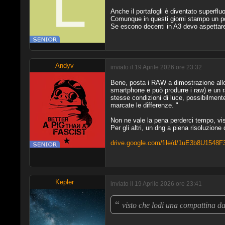
Anche il portafogli è diventato superfl
Comunque in questi giorni stampo un pò
Se escono decenti in A3 devo aspettare c
Andyv
inviato il 19 Aprile 2026 ore 23:32
Bene, posta i RAW a dimostrazione all
smartphone e può produrre i raw) e un ra
stesse condizioni di luce, possibilmen
marcate le differenze. "
Non ne vale la pena perderci tempo, vi
Per gli altri, un dng a piena risoluzione
drive.google.com/file/d/1uE3b8U1548
Kepler
inviato il 19 Aprile 2026 ore 23:41
“
visto che lodi una compattina 