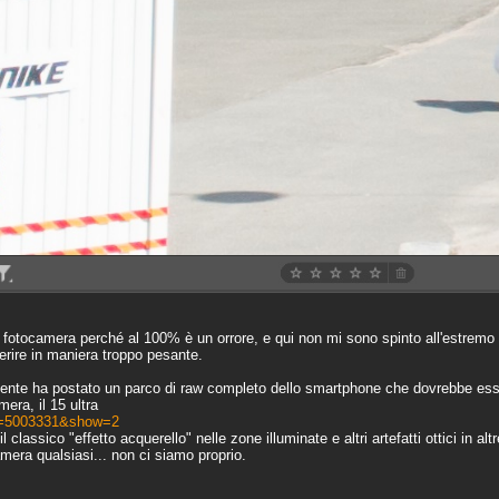
la fotocamera perché al 100% è un orrore, e qui non mi sono spinto all'estremo
erire in maniera troppo pesante.
ente ha postato un parco di raw completo dello smartphone che dovrebbe esse
ra, il 15 ultra
t=5003331&show=2
lassico "effetto acquerello" nelle zone illuminate e altri artefatti ottici in alt
era qualsiasi... non ci siamo proprio.