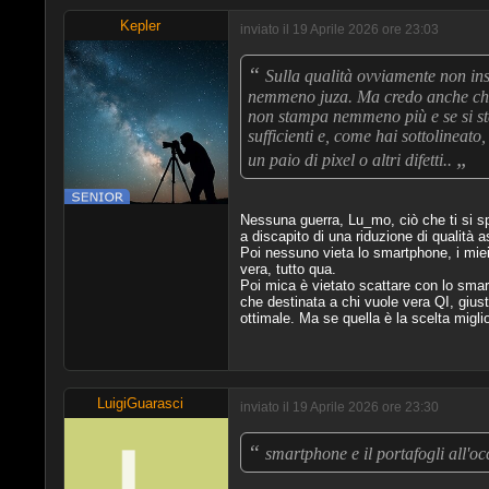
Kepler
inviato il 19 Aprile 2026 ore 23:03
“
Sulla qualità ovviamente non ins
nemmeno juza. Ma credo anche che 
non stampa nemmeno più e se si st
sufficienti e, come hai sottolineato,
„
un paio di pixel o altri difetti..
Nessuna guerra, Lu_mo, ciò che ti si s
a discapito di una riduzione di qualità 
Poi nessuno vieta lo smartphone, i miei 
vera, tutto qua.
Poi mica è vietato scattare con lo smart
che destinata a chi vuole vera QI, giust
ottimale. Ma se quella è la scelta miglio
LuigiGuarasci
inviato il 19 Aprile 2026 ore 23:30
“
smartphone e il portafogli all'o