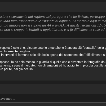
isto e sicuramente hai ragione sul paragone che ho linkato, purtroppo
vada tutto rapportato alle esigenze di ognuno. Al giorno d'oggi la ma
ampa magari non si supera un A4 o un A3.. A queste risoluzioni 12-1
 se non si croppa i risultati si appiattiscono e si fa difficilmente caso ad
piegava è solo che, sicuramente lo smartphone è ancora più "portabile" della
assolutamente tangibile.
interventi si fermano solo alla bolla aperta del sostenere che "difficilmente 
phone. Io ho solo messo in guardia di quella che è diventata la fotografia da 
amente, segue il mercato, non gli amatori) ed ho aggiunto in piccola postille 
re per te, hai già deciso.
„
ccorrenza