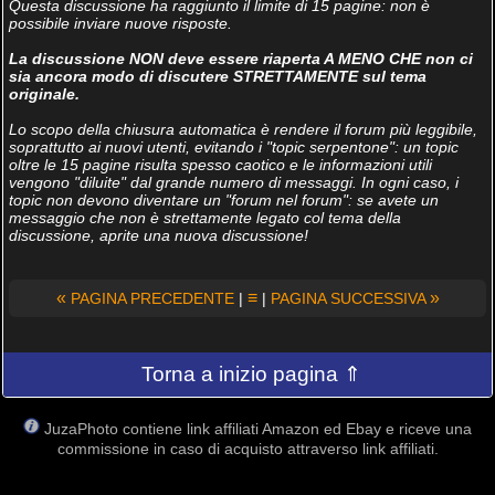
Questa discussione ha raggiunto il limite di 15 pagine: non è
possibile inviare nuove risposte.
La discussione NON deve essere riaperta A MENO CHE non ci
sia ancora modo di discutere STRETTAMENTE sul tema
originale.
Lo scopo della chiusura automatica è rendere il forum più leggibile,
soprattutto ai nuovi utenti, evitando i "topic serpentone": un topic
oltre le 15 pagine risulta spesso caotico e le informazioni utili
vengono "diluite" dal grande numero di messaggi. In ogni caso, i
topic non devono diventare un "forum nel forum": se avete un
messaggio che non è strettamente legato col tema della
discussione, aprite una nuova discussione!
«
≡
»
PAGINA PRECEDENTE
|
|
PAGINA SUCCESSIVA
Torna a inizio pagina ⇑
JuzaPhoto contiene link affiliati Amazon ed Ebay e riceve una
commissione in caso di acquisto attraverso link affiliati.