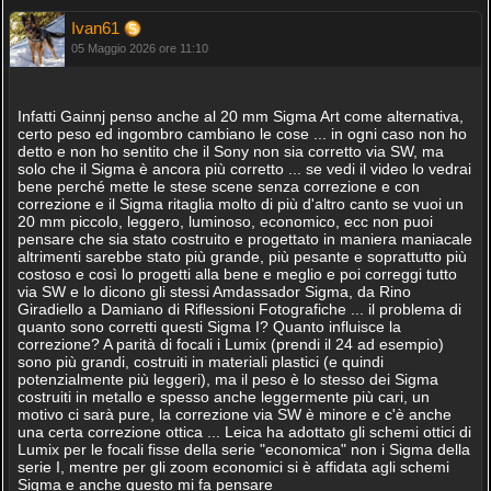
Ivan61
05 Maggio 2026 ore 11:10
Infatti Gainnj penso anche al 20 mm Sigma Art come alternativa,
certo peso ed ingombro cambiano le cose ... in ogni caso non ho
detto e non ho sentito che il Sony non sia corretto via SW, ma
solo che il Sigma è ancora più corretto ... se vedi il video lo vedrai
bene perché mette le stese scene senza correzione e con
correzione e il Sigma ritaglia molto di più d'altro canto se vuoi un
20 mm piccolo, leggero, luminoso, economico, ecc non puoi
pensare che sia stato costruito e progettato in maniera maniacale
altrimenti sarebbe stato più grande, più pesante e soprattutto più
costoso e così lo progetti alla bene e meglio e poi correggi tutto
via SW e lo dicono gli stessi Amdassador Sigma, da Rino
Giradiello a Damiano di Riflessioni Fotografiche ... il problema di
quanto sono corretti questi Sigma I? Quanto influisce la
correzione? A parità di focali i Lumix (prendi il 24 ad esempio)
sono più grandi, costruiti in materiali plastici (e quindi
potenzialmente più leggeri), ma il peso è lo stesso dei Sigma
costruiti in metallo e spesso anche leggermente più cari, un
motivo ci sarà pure, la correzione via SW è minore e c'è anche
una certa correzione ottica ... Leica ha adottato gli schemi ottici di
Lumix per le focali fisse della serie "economica" non i Sigma della
serie I, mentre per gli zoom economici si è affidata agli schemi
Sigma e anche questo mi fa pensare