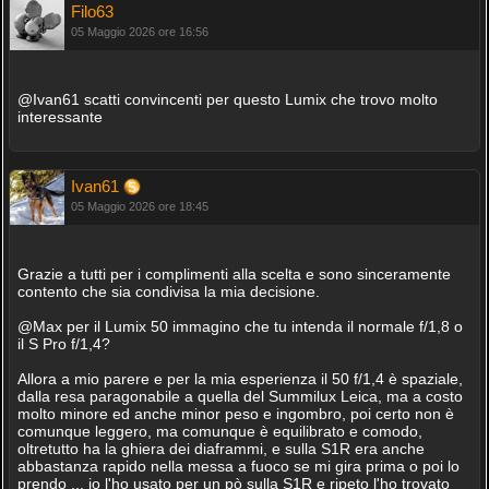
Filo63
05 Maggio 2026 ore 16:56
@Ivan61 scatti convincenti per questo Lumix che trovo molto
interessante
Ivan61
05 Maggio 2026 ore 18:45
Grazie a tutti per i complimenti alla scelta e sono sinceramente
contento che sia condivisa la mia decisione.
@Max per il Lumix 50 immagino che tu intenda il normale f/1,8 o
il S Pro f/1,4?
Allora a mio parere e per la mia esperienza il 50 f/1,4 è spaziale,
dalla resa paragonabile a quella del Summilux Leica, ma a costo
molto minore ed anche minor peso e ingombro, poi certo non è
comunque leggero, ma comunque è equilibrato e comodo,
oltretutto ha la ghiera dei diaframmi, e sulla S1R era anche
abbastanza rapido nella messa a fuoco se mi gira prima o poi lo
prendo ... io l'ho usato per un pò sulla S1R e ripeto l'ho trovato