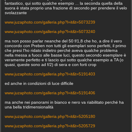
fantastico, qui sotto qualche esempio ... la seconda quella della
suora è stata proprio una frazione di secondo per prendere il velo
svolazzante
www.juzaphoto.com/galleria.php?l=it&t=5073239
www.juzaphoto.com/galleria.php?l=it&t=5073240
ma non posso parlar neanche del 50 f/1,8 che ho, a dire il vero
concordo con Preben non tutti gli esemplari sono perfetti, il primo
che presi l'ho ridato indietro perché aveva qualche problema
nella messa a fuoco alle basse luci, questo secondo esemplare è
veramente perfetto e ti lascio qui sotto qualche esempio a TA (o
quasi, queste sono ad f/2) di sera e con forti crop
www.juzaphoto.com/galleria.php?l=it&t=5191403
ed anche in condizioni di luce difficile
www.juzaphoto.com/galleria.php?l=it&t=5191406
ma anche nei panorami in bianco e nero va riabilitato perché ha
una bella tridimensionalità
www.juzaphoto.com/galleria.php?l=it&t=5205180
www.juzaphoto.com/galleria.php?l=it&t=5205729