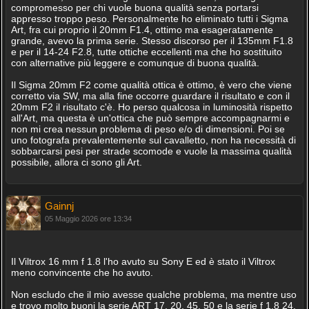
compromesso per chi vuole buona qualità senza portarsi
appresso troppo peso. Personalmente ho eliminato tutti i Sigma
Art, fra cui proprio il 20mm F1.4, ottimo ma esageratamente
grande, avevo la prima serie. Stesso discorso per il 135mm F1.8
e per il 14-24 F2.8, tutte ottiche eccellenti ma che ho sostituito
con alternative più leggere e comunque di buona qualità.
Il Sigma 20mm F2 come qualità ottica è ottimo, è vero che viene
corretto via SW, ma alla fine occorre guardare il risultato e con il
20mm F2 il risultato c'è. Ho perso qualcosa in luminosità rispetto
all'Art, ma questa è un'ottica che può sempre accompagnarmi e
non mi crea nessun problema di peso e/o di dimensioni. Poi se
uno fotografa prevalentemente sul cavalletto, non ha necessità di
sobbarcarsi pesi per strade scomode e vuole la massima qualità
possibile, allora ci sono gli Art.
Gainnj
05 Maggio 2026 ore 13:34
Il Viltrox 16 mm f 1.8 l'ho avuto su Sony E ed è stato il Viltrox
meno convincente che ho avuto.
Non escludo che il mio avesse qualche problema, ma mentre uso
e trovo molto buoni la serie ART 17, 20, 45, 50 e la serie f 1.8 24,