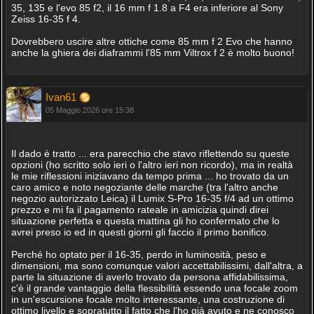
35, 135 e l'evo 85 f2, il 16 mm f 1.8 a F4 era inferiore al Sony
Zeiss 16-35 f 4.
Dovrebbero uscire altre ottiche come 85 mm f 2 Evo che hanno
anche la ghiera dei diaframmi l'85 mm Viltrox f 2 è molto buono!
Ivan61
05 Maggio 2026 ore 15:38
Il dado è tratto ... era parecchio che stavo riflettendo su queste
opzioni (ho scritto solo ieri o l'altro ieri non ricordo), ma in realtà
le mie riflessioni iniziavano da tempo prima ... ho trovato da un
caro amico e noto negoziante delle marche (tra l'altro anche
negozio autorizzato Leica) il Lumix S-Pro 16-35 f/4 ad un ottimo
prezzo e mi fa il pagamento rateale in amicizia quindi direi
situazione perfetta e questa mattina gli ho confermato che lo
avrei preso io ed in questi giorni gli faccio il primo bonifico.
Perché ho optato per il 16-35, perdo in luminosità, peso e
dimensioni, ma sono comunque valori accettabilissimi, dall'altra, a
parte la situazione di averlo trovato da persona affidabilissima,
c'è il grande vantaggio della flessibilità essendo una focale zoom
in un'escursione focale molto interessante, una costruzione di
ottimo livello e sopratutto il fatto che l'ho già avuto e ne conosco