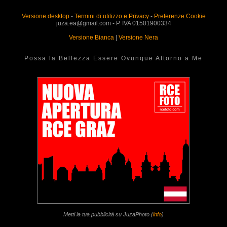
Versione desktop
-
Termini di utilizzo e Privacy
-
Preferenze Cookie
juza.ea@gmail.com - P. IVA 01501900334
Versione Bianca
|
Versione Nera
Possa la Bellezza Essere Ovunque Attorno a Me
Metti la tua pubblicità su JuzaPhoto (
info
)