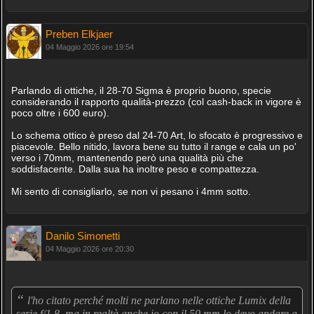
Preben Elkjaer
04 Maggio 2026 ore 19:54
Parlando di ottiche, il 28-70 Sigma è proprio buono, specie
considerando il rapporto qualità-prezzo (col cash-back in vigore è
poco oltre i 600 euro).
Lo schema ottico è preso dal 24-70 Art, lo sfocato è progressivo e
piacevole. Bello nitido, lavora bene su tutto il range e cala un po'
verso i 70mm, mantenendo però una qualità più che
soddisfacente. Dalla sua ha inoltre peso e compattezza.
Mi sento di consigliarlo, se non vi pesano i 4mm sotto.
Danilo Simonetti
04 Maggio 2026 ore 20:30
“
l'ho citato perché molti ne parlano nelle ottiche Lumix della
serie f/1,8, ma in realtà anche io con il 50 mm lo devo andare a