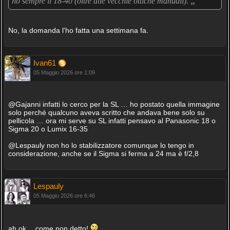
„
ho sempre il 18-40 (oltre alle vecchie ottiche manuali).
No, la domanda l'ho fatta una settimana fa.
Ivan61
05 Maggio 2026 ore 1:09
@Gajanni infatti lo cerco per la SL … ho postato quella immagine
solo perché qualcuno aveva scritto che andava bene solo su
pellicola … ora mi serve su SL infatti pensavo al Panasonic 18 o
Sigma 20 o Lumix 16-35
@Lespauly non ho lo stabilizzatore comunque lo tengo in
considerazione, anche se il Sigma si ferma a 24 ma è f/2,8
Lespauly
05 Maggio 2026 ore 6:46
ah ok… come non detto!