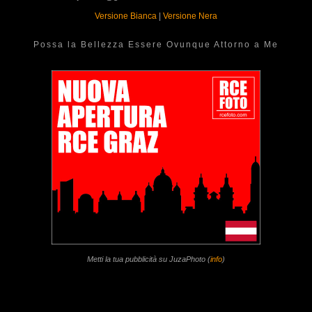
Versione Bianca
|
Versione Nera
Possa la Bellezza Essere Ovunque Attorno a Me
Metti la tua pubblicità su JuzaPhoto (
info
)