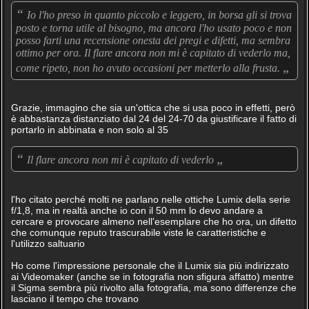
“
Io l'ho preso in quanto piccolo e leggero, in borsa gli si trova
posto e torna utile al bisogno, ma ancora l'ho usato poco e non
posso farti una recensione onesta dei pregi e difetti, ma sembra
ottimo per ora. Il flare ancora non mi è capitato di vederlo ma,
„
come ripeto, non ho avuto occasioni per metterlo alla frusta.
Grazie, immagino che sia un'ottica che si usa poco in effetti, però
è abbastanza distanziato dal 24 del 24-70 da giustificare il fatto di
portarlo in abbinata e non solo al 35
“
„
Il flare ancora non mi è capitato di vederlo
l'ho citato perché molti ne parlano nelle ottiche Lumix della serie
f/1,8, ma in realtà anche io con il 50 mm lo devo andare a
cercare e provocare almeno nell'esemplare che ho ora, un difetto
che comunque reputo trascurabile viste le caratteristiche e
l'utilizzo saltuario
Ho come l'impressione personale che il Lumix sia più indirizzato
ai Videomaker (anche se in fotografia non sfigura affatto) mentre
il Sigma sembra più rivolto alla fotografia, ma sono differenze che
lasciano il tempo che trovano