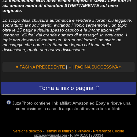
La discussione NON deve essere riaperta A MENO CHE non ci
sia ancora modo di discutere STRETTAMENTE sul tema
originale.
Lo scopo della chiusura automatica è rendere il forum più leggibile,
soprattutto ai nuovi utenti, evitando i "topic serpentone": un topic
oltre le 15 pagine risulta spesso caotico e le informazioni utili
vengono "diluite" dal grande numero di messaggi. In ogni caso, i
topic non devono diventare un "forum nel forum": se avete un
messaggio che non è strettamente legato col tema della
discussione, aprite una nuova discussione!
«
≡
»
PAGINA PRECEDENTE
|
|
PAGINA SUCCESSIVA
Torna a inizio pagina ⇑
JuzaPhoto contiene link affiliati Amazon ed Ebay e riceve una
commissione in caso di acquisto attraverso link affiliati.
Versione desktop
-
Termini di utilizzo e Privacy
-
Preferenze Cookie
juza.ea@gmail.com - P. IVA 01501900334