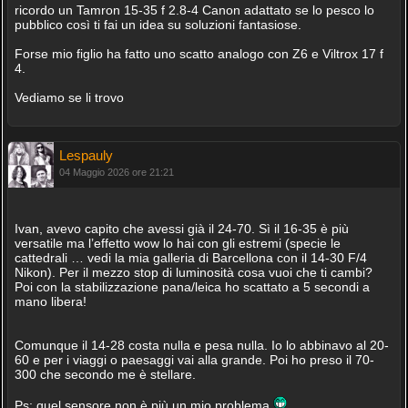
ricordo un Tamron 15-35 f 2.8-4 Canon adattato se lo pesco lo
pubblico così ti fai un idea su soluzioni fantasiose.
Forse mio figlio ha fatto uno scatto analogo con Z6 e Viltrox 17 f
4.
Vediamo se li trovo
Lespauly
04 Maggio 2026 ore 21:21
Ivan, avevo capito che avessi già il 24-70. Sì il 16-35 è più
versatile ma l’effetto wow lo hai con gli estremi (specie le
cattedrali … vedi la mia galleria di Barcellona con il 14-30 F/4
Nikon). Per il mezzo stop di luminosità cosa vuoi che ti cambi?
Poi con la stabilizzazione pana/leica ho scattato a 5 secondi a
mano libera!
Comunque il 14-28 costa nulla e pesa nulla. Io lo abbinavo al 20-
60 e per i viaggi o paesaggi vai alla grande. Poi ho preso il 70-
300 che secondo me è stellare.
Ps: quel sensore non è più un mio problema