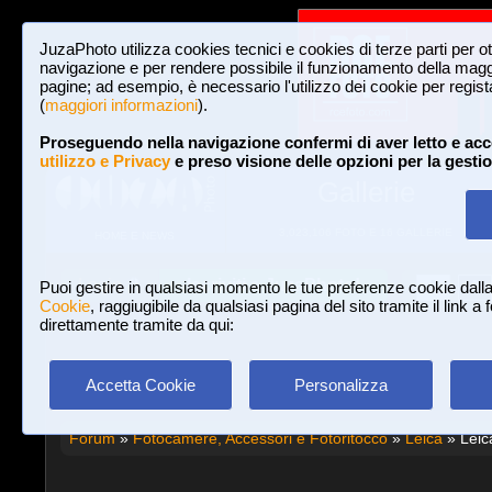
JuzaPhoto utilizza cookies tecnici e cookies di terze parti per o
navigazione e per rendere possibile il funzionamento della maggi
pagine; ad esempio, è necessario l'utilizzo dei cookie per registar
(
maggiori informazioni
).
Proseguendo nella navigazione confermi di aver letto e acc
utilizzo e Privacy
e preso visione delle opzioni per la gesti
Gallerie
3,023,106 FOTO E 16 GALLERIE
HOME E NEWS
Iscriviti a JuzaPhoto!
A
A
Login
Puoi gestire in qualsiasi momento le tue preferenze cookie dall
Cookie
, raggiugibile da qualsiasi pagina del sito tramite il link a
direttamente tramite da qui:
Accetta Cookie
Personalizza
Forum
»
Fotocamere, Accessori e Fotoritocco
»
Leica
» Leic