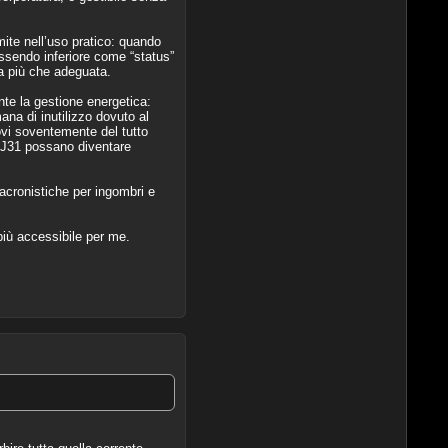
mite nell’uso pratico: quando
essendo inferiore come “status”
va più che adeguata.
nte la gestione energetica:
na di inutilizzo dovuto al
ovi soventemente del tutto
BLJ31 possano diventare
acronistiche per ingombri e
più accessibile per me.