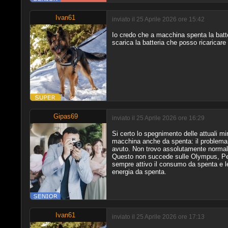
Ivan61
inviato il 25 Aprile 2026 ore 15:42
Io credo che a macchina spenta la batter
scarica la batteria che posso ricaricar
Gipas69
inviato il 25 Aprile 2026 ore 16:29
Si certo lo spegnimento delle attuali m
macchina anche da spenta: il problema 
avuto. Non trovo assolutamente normale 
Questo non succede sulle Olympus, Pent
sempre attivo il consumo da spenta e 
energia da spenta.
Ivan61
inviato il 25 Aprile 2026 ore 17:13