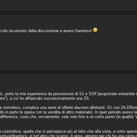
icolo incuriosito dalla discussione e avevo frainteso!
pic, porto la mia esperienza da possessore di S1 e S1R (acquistate entrambe i
re”), a cui ho affiancato successivamente una S5.
me mirrorless, complice una serie di offerte davvero allettanti: S1 con 24-105
n parte la spesa con la vendita di altro materiale). In quel periodo avevo la “
fferenza, cosa che, ovviamente, vale solo fino a un certo punto (la qualità “a
 costruttiva, quella che si percepisce più al tatto che alla vista, e sotto ques
ortivo/dinamico, è tutt’altro che scarso. Il peso, almeno per chi ha una certa 