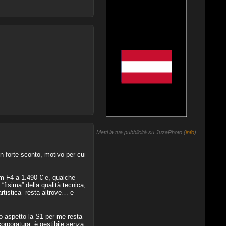
Metti la tua pubblicità su JuzaPhoto (
info
)
n forte sconto, motivo per cui
mm F4 a 1.490 € e, qualche
fisima” della qualità tecnica,
rtistica” resta altrove… e
to aspetto la S1 per me resta
corporatura, è gestibile senza