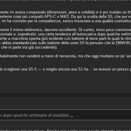
mente mi aveva conquistato (dimensioni, peso e solidità) si è poi rivelato un li
preferire corpi più compatti APS-C o M4/3. Da qui la scelta della S5, che pur 
e, mi ha convinto per la compattezza, senza rinunciare a una qualità costrutti
mente il mirino elettronico, davvero eccellente. Di contro, trovo poco convince
onale e, soprattutto, una certa tendenza all’autoscarica dopo qualche settima
e a macchina spenta (più evidente con batterie di terze parti le quali le ritr
nic abbia standardizzato sulle batterie della serie S5 fa pensare che le DMW-
 che in parte sta già succedendo).
obabilmente non venderò a meno di necessità, ma che oggi risultano un po’ an
deale sceglierei una S5 II — o meglio ancora una S1 IIe… se avesse un prezzo 
„
a dopo qualche settimana di inutilizzo