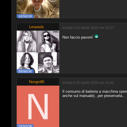
Lespauly
inviato il 24 Aprile 2026 ore 22:07
Non faccio pavoni!
Nongio86
inviato il 25 Aprile 2026 ore 14:40
Il consumo di batteria a macchina spenta
anche sul manuale)...per preservarla...