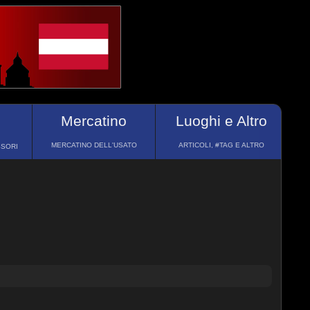
Mercatino
Luoghi e Altro
MERCATINO DELL'USATO
ARTICOLI, #TAG E ALTRO
SSORI