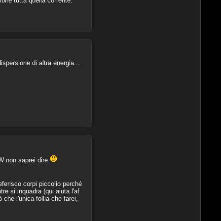
ire tutta quella corrente.
spersione di altra energia...
W non saprei dire
ferisco corpi piccolio perché
 si inquadra (qui aiuta l'af
che l'unica follia che farei,