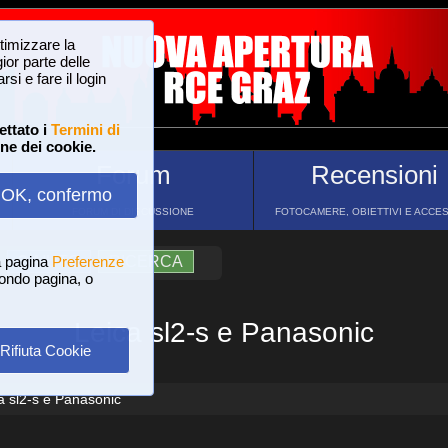
ttimizzare la
or parte delle
si e fare il login
ettato i
Termini di
one dei cookie.
Forum
Recensioni
OK, confermo
FORUM DI DISCUSSIONE
FOTOCAMERE, OBIETTIVI E ACCE
a pagina
?
AIUTO
Preferenze
RICERCA
 fondo pagina, o
Leica sl2-s e Panasonic
Rifiuta Cookie
a sl2-s e Panasonic