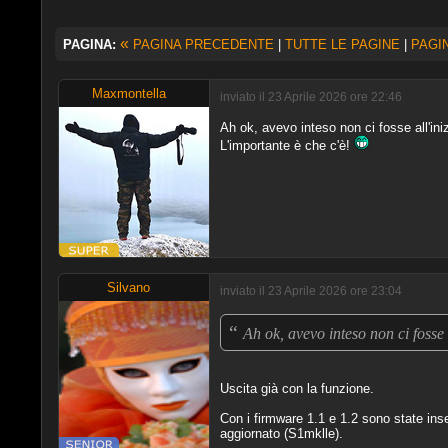
«
PAGINA:
PAGINA PRECEDENTE
|
TUTTE LE PAGINE
|
PAGI
Maxmontella
inviato il 23 Aprile 2026 ore 22:46
Ah ok, avevo inteso non ci fosse all'ini
L'importante è che c'è!
Silvano
inviato il 23 Aprile 2026 ore 23:04
“
Ah ok, avevo inteso non ci fosse 
Uscita già con la funzione.
Con i firmware 1.1 e 1.2 sono state inse
aggiornato (S1mklle).