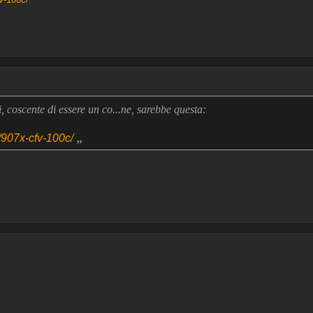
ei, coscente di essere un co...ne, sarebbe questa:
„
907x-cfv-100c/