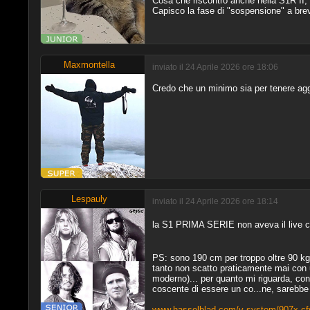
Cosa che riscontro anche nella S1R II, 
Capisco la fase di "sospensione" a bre
Maxmontella
inviato il 24 Aprile 2026 ore 18:06
Credo che un minimo sia per tenere aggio
Lespauly
inviato il 24 Aprile 2026 ore 18:14
la S1 PRIMA SERIE non aveva il live c
PS: sono 190 cm per troppo oltre 90 k
tanto non scatto praticamente mai con u
moderno)... per quanto mi riguarda, cons
coscente di essere un co...ne, sarebbe
www.hasselblad.com/v-system/907x-cf