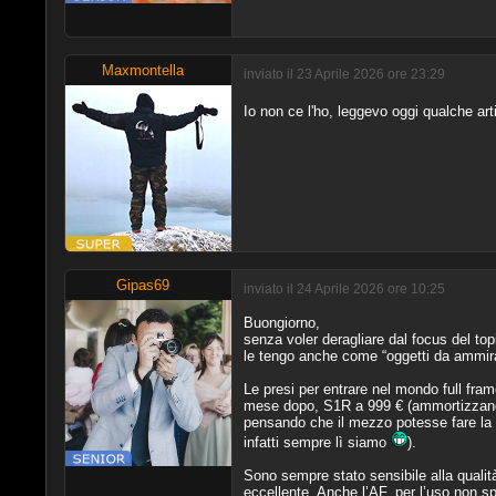
Maxmontella
inviato il 23 Aprile 2026 ore 23:29
Io non ce l'ho, leggevo oggi qualche art
Gipas69
inviato il 24 Aprile 2026 ore 10:25
Buongiorno,
senza voler deragliare dal focus del to
le tengo anche come “oggetti da ammira
Le presi per entrare nel mondo full fra
mese dopo, S1R a 999 € (ammortizzando i
pensando che il mezzo potesse fare la di
infatti sempre lì siamo
).
Sono sempre stato sensibile alla qualità
eccellente. Anche l’AF, per l’uso non sp