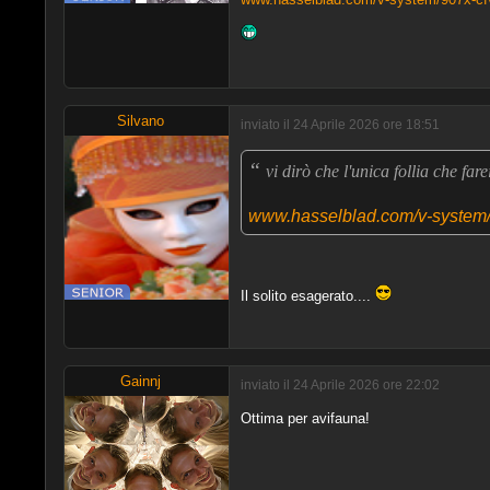
Silvano
inviato il 24 Aprile 2026 ore 18:51
“
vi dirò che l'unica follia che far
www.hasselblad.com/v-system/
Il solito esagerato....
Gainnj
inviato il 24 Aprile 2026 ore 22:02
Ottima per avifauna!