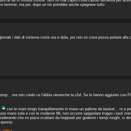
anche se in misura minore. Non ho mai capito cosa cavolo alimenta per assorb
ve termine, ma poi, dopo un tot potrebbe anche spegnere tutto.
rnati i dati di sistema come ora e data, poi non so cosa possa portare alla di
omp... ma non credo ce l'abbia nenanche la s5d. Se lo hanno aggiunto con F
g
con le mani tengo tranquillamente in mano un pallone da basket... m,a pre
na mano sola e con le moderne ML non occorre spippolare troppo i tasti mentre
iderando che mi piace scattare da treppiedi per godermi i tempi lunghi, vi dirò 
 questa:
v-100c/