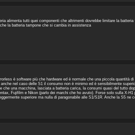
ia alimenta tutti quei componenti che altrimenti dovrebbe limitare la batteria
e che la batteria tampone che si cambia in assistenza
irrorless è software più che hardware ed è normale che una piccola quantità di
anche nel caso delle S1 il consumo non è minimo ed è sensibilmente superio
che una macchina, lasciata a batteria carica, la consumi quasi del tutto dopo
ax, Fujifilm e Nikon (parlo dei marchi che ho avuto). Forse solo sulla X-H1 
leggermente superiore ma nulla di paragonabile alle S1/S1R. Anche la S5 ne 