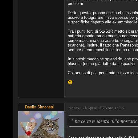
problemi.
Detto questo, proprio quello che inizial
uscivo a fotografare finivo spesso per 
e specifiche rispetto alle ex ammiragli
Tra i punti forti di S1/S1R metto sicura
batteria grande ma autonomia non eccezi
corpo macchina che assorbe energia anch
scariche). Inoltre, il fatto che Panaso
sempre meno reperibili nel tempo (cosa
In sintesi: macchine splendide, che pr
filosofia (come già detto da Lespauly)
Col senno di poi, per il mio utilizzo i
Danilo Simonetti
inviato il 24 Aprile 2026 ore 15:05
“
na certa tendenza all’autoscaric