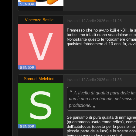
Vincenzo Basile
inviato il 12 Aprile 2026 ore 11:25
Premesso che ho avuto k1ii e k3iii, la s
tantissimo infatti erano scandalose ris
Nonostante questo le fotocamere ormai s
qualsiasi fotocamera di 10 anni fa, ovvi
Samuel Melchiori
inviato il 12 Aprile 2026 ore 11:38
“
A livello di qualità pura delle 
non è una cosa banale, nel senso ch
„
produzione.
Se parliamo di pura qualità di immagine l
(quantomeno usata come reflex), come la 
dell'autofocus (questa per la possibilit
piccola parte della luce) e lo scatto c
buio con minore luce che entra).