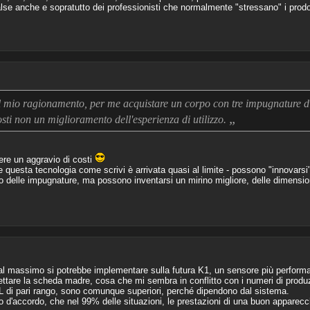
se anche e sopratutto dei professionisti che normalmente "stressano" i prodo
il mio ragionamento, per me acquistare un corpo con tre impugnature di
„
osti non un miglioramento dell'esperienza di utilizzo.
ere un aggravio di costi
e questa tecnologia come scrivi è arrivata quasi al limite - possono "innovarsi"
o delle impugnature, ma possono inventarsi un mirino migliore, delle dimensioni i
i, al massimo si potrebbe implementare sulla futura K1, un sensore più perfor
gettare la scheda madre, cosa che mi sembra in conflitto con i numeri di produ
ML di pari rango, sono comunque superiori, perché dipendono dal sistema.
 d'accordo, che nel 99% delle situazioni, le prestazioni di una buon apparecch