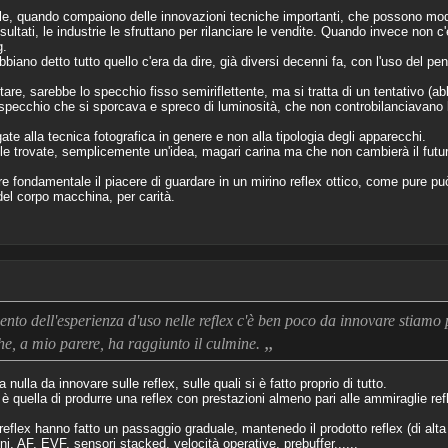
riale, quando compaiono delle innovazioni tecniche importanti, che possono mod
 risultati, le industrie le sfruttano per rilanciare le vendite. Quando invece non c'è
g.
biano detto tutto quello c'era da dire, già diversi decenni fa, con l'uso del pen
are, sarebbe lo specchio fisso semiriflettente, ma si tratta di un tentativo (ab
 specchio che si sporcava e spreco di luminosità, che non controbilanciavano l
e alla tecnica fotografica in genere e non alla tipologia degli apparecchi.
le trovate, semplicemente un'idea, magari carina ma che non cambierà il futuro 
re fondamentale il piacere di guardare in un mirino reflex ottico, come pure pu
 del corpo macchina, per carità.
to dell'esperienza d'uso nelle reflex c'è ben poco da innovare stiamo 
„
che, a mio parere, ha raggiunto il culmine.
 nulla da innovare sulle reflex, sulle quali si è fatto proprio di tutto.
è quella di produrre una reflex con prestazioni almeno pari alle ammiraglie 
eflex hanno fatto un passaggio graduale, mantenedo il prodotto reflex (di alta 
i, AF, EVF, sensori stacked, velocità operative, prebuffer......