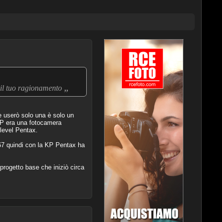
„
o il tuo ragionamento
e userò solo una è solo un
 KP era una fotocamera
 level Pentax.
67 quindi con la KP Pentax ha
progetto base che iniziò circa