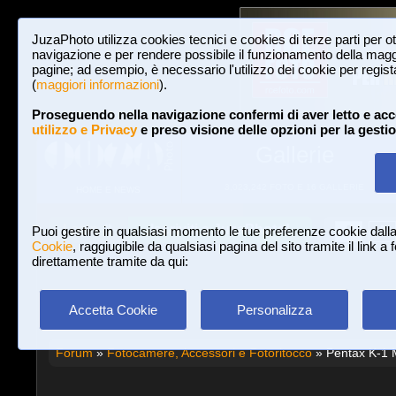
JuzaPhoto utilizza cookies tecnici e cookies di terze parti per o
navigazione e per rendere possibile il funzionamento della maggi
pagine; ad esempio, è necessario l'utilizzo dei cookie per registar
(
maggiori informazioni
).
Proseguendo nella navigazione confermi di aver letto e acc
utilizzo e Privacy
e preso visione delle opzioni per la gesti
Gallerie
3,023,242 FOTO E 16 GALLERIE
HOME E NEWS
Iscriviti a JuzaPhoto!
A
A
Login
Puoi gestire in qualsiasi momento le tue preferenze cookie dall
Cookie
, raggiugibile da qualsiasi pagina del sito tramite il link a
direttamente tramite da qui:
Accetta Cookie
Personalizza
Forum
»
Fotocamere, Accessori e Fotoritocco
» Pentax K-1 M