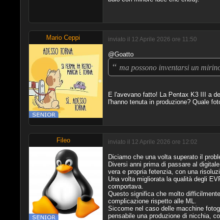
Mario Ceppi
inviato il 12 Aprile 2026 ore 11:50
@Goatto
“
ma possono inventarsi un mirin
E l'avevano fatto! La Pentax K3 III a de
l'hanno tenuta in produzione? Quale fot
Fileo
inviato il 12 Aprile 2026 ore 12:02
Diciamo che una volta superato il probl
Diversi anni prima di passare al digital
vera e propria fetenzia, con una risol
Una volta migliorata la qualità degli EV
comportava.
Questo significa che molto difficilmente 
complicazione rispetto alle ML.
Siccome nel caso delle macchine fotograf
pensabile una produzione di nicchia, co