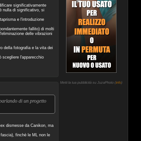
ificare significativamente
 nulla di significativo, si
taprisma e l'introduzione
bondantemente fallito) di molti
'eliminazione delle vibrazioni
della fotografia e la vita dei
ò scegliere l'apparecchio
Metti la tua pubblicità su JuzaPhoto (
info
)
parlando di un progetto
reflex dismesse da Canikon, ma
fascia), finchè le ML non le