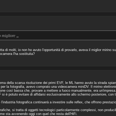
„
o migliore
tta di molti, io non ho avuto l'opportunità di provarlo, aveva il miglior mirino 
ocamera l'ha sostituita?
ema della scarsa risoluzione dei primi EVF, le ML hanno avuto la strada spian
e per la fotografia, avevo comprato una videocamera miniDV. Il mirino elettroni
uzione così bassa che, provare a mettere a fuoco manualmente, era un'impresa
F si è potuto evitare di affidarsi esclusivamente allo schermo posteriore, con t
l'industria fotografica continuerà a investire sulle reflex, che offrono prestazi
iche, si tratta di oggetti tecnologici particolarmente complessi, non producibi
me sta avvenendo oggi con quel che resta dell'HiFi.