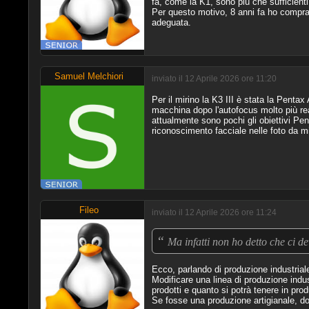
fa, come la K1, sono più che sufficienti
Per questo motivo, 8 anni fa ho comprat
adeguata.
Samuel Melchiori
inviato il 12 Aprile 2026 ore 11:20
Per il mirino la K3 III è stata la Penta
macchina dopo l'autofocus molto più reat
attualmente sono pochi gli obiettivi Pen
riconoscimento facciale nelle foto da mi
Fileo
inviato il 12 Aprile 2026 ore 11:24
“
Ma infatti non ho detto che ci d
Ecco, parlando di produzione industrial
Modificare una linea di produzione indu
prodotti e quanto si potrà tenere in pro
Se fosse una produzione artigianale, do