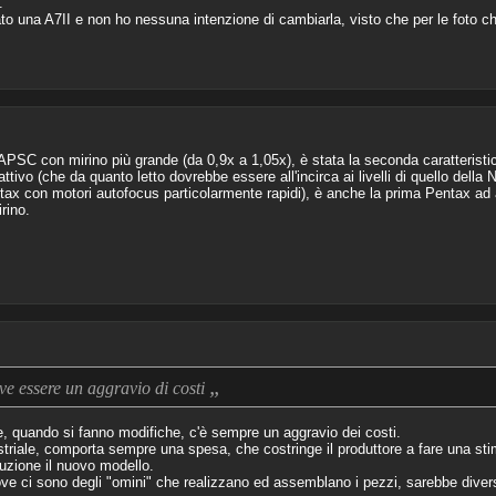
.
o una A7II e non ho nessuna intenzione di cambiarla, visto che per le foto che
x APSC con mirino più grande (da 0,9x a 1,05x), è stata la seconda caratteristi
tivo (che da quanto letto dovrebbe essere all'incirca ai livelli di quello della
tax con motori autofocus particolarmente rapidi), è anche la prima Pentax ad a
rino.
„
eve essere un aggravio di costi
e, quando si fanno modifiche, c'è sempre un aggravio dei costi.
striale, comporta sempre una spesa, che costringe il produttore a fare una sti
duzione il nuovo modello.
ve ci sono degli "omini" che realizzano ed assemblano i pezzi, sarebbe diver