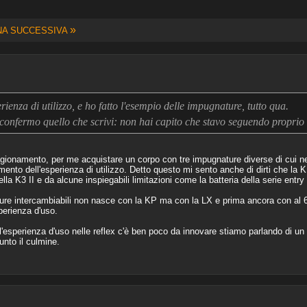
»
NA SUCCESSIVA
ienza di utilizzo, e ho fatto l'esempio delle impugnature, tutto qua.
i confermo quello che scrivi: non hai capito che stavo seguendo propri
agionamento, per me acquistare un corpo con tre impugnature diverse di cui n
amento dell'esperienza di utilizzo. Detto questo mi sento anche di dirti che la
la K3 II e da alcune inspiegabili limitazioni come la batteria della serie entry
ure intercambiabili non nasce con la KP ma con la LX e prima ancora con al 
perienza d'uso.
esperienza d'uso nelle reflex c'è ben poco da innovare stiamo parlando di un 
unto il culmine.