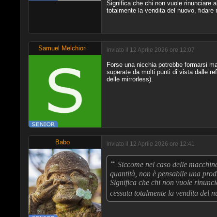
Significa che chi non vuole rinunciare a
totalmente la vendita del nuovo, fidare n
Samuel Melchiori
inviato il 12 Aprile 2026 ore 12:07
Forse una nicchia potrebbe formarsi ma 
superate da molti punti di vista dalle r
delle mirrorless).
Babo
inviato il 12 Aprile 2026 ore 12:41
“
Siccome nel caso delle macchine f
quantità, non è pensabile una prod
Significa che chi non vuole rinunci
cessata totalmente la vendita del nu