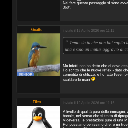
Nel fare questo passaggio si sono avval
360°.
Goatto
inviato il 12 Aprile 2026 ore 11:11
“
Temo sia tu che non hai capito 
una è solo un inutile aggravio di c
Ma infatti non ho detto che ci deve ess
Ho scritto che le nuove reflex - dato ch
comodità di utilizzo, e ho fatto l'esempi
scaldare le mani
Fileo
inviato il 12 Aprile 2026 ore 11:16
A livello di qualità pura delle immagin
banale, nel senso che si tratta di ripro
Viceversa, le prestazioni pure di una 
Poi possiamo benissimo dire, e mi trovo