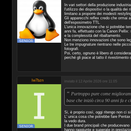
In vari settori della produzione indust
l'utilizzo dei dispositivi o la qualità dei
limitano a proporre dei modesti restylin
Gli apparecchi reflex credo che ormai ab
dell'esposimetro TTL.
L'unica innovazione che si potrebbe tent
anni fa, effettuato con la Canon Pellix:
e la complessità del ribaltamento.
Non menziono innovazioni che sono legat
Le tre impugnature rientrano nelle picco
fotografi.
Poi, certo, ognuno è libero di considera
perché gli piace al tatto il rivestimento
Iw7bzn
inviato il 12 Aprile 2026 ore 11:05
“
Purtroppo pure come miglioramen
base che iniziò circa 90 anni fa e 
Si, è proprio così, oggi ritengo non ci sia
L' unica cosa che potrebbe fare Pentax 
la vedo dura.
I due brand principali che producevano r
hanno raggiunte e superate in prestazion