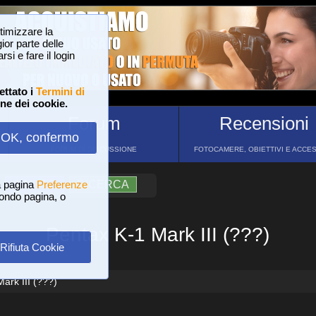
ttimizzare la
or parte delle
si e fare il login
ettato i
Termini di
one dei cookie.
Forum
Recensioni
OK, confermo
FORUM DI DISCUSSIONE
FOTOCAMERE, OBIETTIVI E ACCE
a pagina
?
AIUTO
Preferenze
RICERCA
 fondo pagina, o
Pentax K-1 Mark III (???)
Rifiuta Cookie
ark III (???)