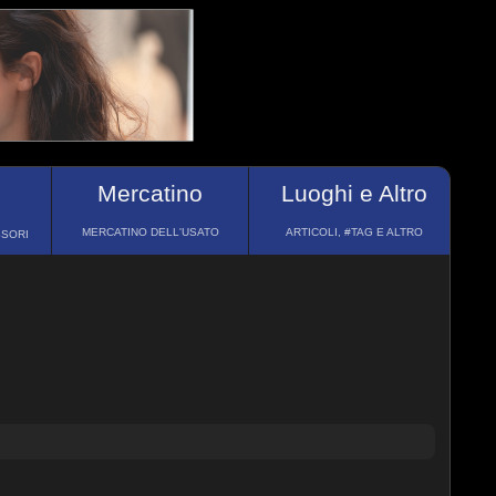
Mercatino
Luoghi e Altro
MERCATINO DELL'USATO
ARTICOLI, #TAG E ALTRO
SSORI