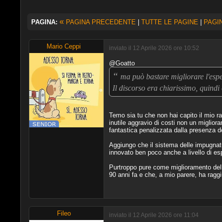
«
PAGINA:
PAGINA PRECEDENTE
|
TUTTE LE PAGINE
|
PAGI
Mario Ceppi
inviato il 12 Aprile 2026 ore 10:52
@Goatto
“
ma può bastare migliorare l'esper
Il discorso era chiarissimo, quind
Temo sia tu che non hai capito il mio r
inutile aggravio di costi non un miglior
fantastica penalizzata dalla presenza del
Aggiungo che il sistema delle impugnat
innovato ben poco anche a livello di es
Purtroppo pure come miglioramento dell'
90 anni fa e che, a mio parere, ha raggi
Fileo
inviato il 12 Aprile 2026 ore 11:04