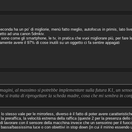
econda ha un po’ di migliorie, menù fatto meglio, autofocus in primis, lato liv
petto ad una canon 5dmkiv.
ono come gli smartphone, le tv, in pratica che vuoi migliorare più, per fare l
amente avere il 97% di cose inutili su un oggetto ci fa sentire appagati
immagini, al massimo si potrebbe implementare sulla futura K1, un sens
e si tratta di riprogettare la scheda madre, cosa che mi sembra in confl
o stesso vale per le mirrorless, diverso è il fatto di poter avere caratteristich
preraffica, la velocità estrema della raffica (queste 2 per la presenza dello 
à di lavorare con il sensore della macchina invece che un sensorino per il fuoc
on bassa/bassissima luce o con obiettivi in stop down (in cui il mirino essend