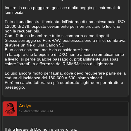
Inoltre, la cosa peggiore, gestisce molto peggio gli estremali di
luminosità.
Foto di una finestra illuminata dall’interno di una chiesa buia, ISO
12800 di Z7II, esposto ovviamente per non bruciare le luci che
non le recuperi più.
Con LR tiri su le ombre e tutto si comporta come ti spetti.
Stesso serraggio su PureRAW, posterizzazione a mille, sembrava
di avere un file di una Canon 5D.
È un caso estremo, ma è da considerare bene.
Ti fa capire che la pipeline di DXO non è ancora cromaticamente
a livello, si perde qualche passaggio, probabilmente usa spazi
colore “stretti”, a differenza del RIMM/Melissa di Lightroom.
Lo uso ancora molto per fauna, dove devo recuperare parte della
caduta di incidenza del 180-600 a 600, siamo sinceri.
Però mi sa che tuttora sia più equilibrato Lightroom per ritratto e
paesaggio.
Andyv
17 Marzo 2026 ore 9:14
Il dng lineare di Dxo non è un vero raw.