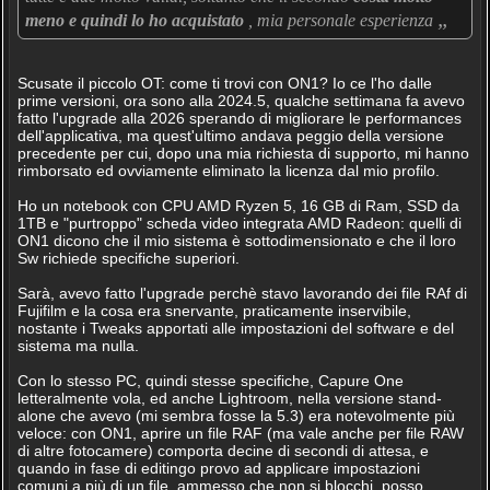
„
meno e quindi lo ho acquistato
, mia personale esperienza
Scusate il piccolo OT: come ti trovi con ON1? Io ce l'ho dalle
prime versioni, ora sono alla 2024.5, qualche settimana fa avevo
fatto l'upgrade alla 2026 sperando di migliorare le performances
dell'applicativa, ma quest'ultimo andava peggio della versione
precedente per cui, dopo una mia richiesta di supporto, mi hanno
rimborsato ed ovviamente eliminato la licenza dal mio profilo.
Ho un notebook con CPU AMD Ryzen 5, 16 GB di Ram, SSD da
1TB e "purtroppo" scheda video integrata AMD Radeon: quelli di
ON1 dicono che il mio sistema è sottodimensionato e che il loro
Sw richiede specifiche superiori.
Sarà, avevo fatto l'upgrade perchè stavo lavorando dei file RAf di
Fujifilm e la cosa era snervante, praticamente inservibile,
nostante i Tweaks apportati alle impostazioni del software e del
sistema ma nulla.
Con lo stesso PC, quindi stesse specifiche, Capure One
letteralmente vola, ed anche Lightroom, nella versione stand-
alone che avevo (mi sembra fosse la 5.3) era notevolmente più
veloce: con ON1, aprire un file RAF (ma vale anche per file RAW
di altre fotocamere) comporta decine di secondi di attesa, e
quando in fase di editingo provo ad applicare impostazioni
comuni a più di un file, ammesso che non si blocchi, posso