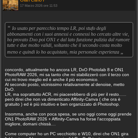
17 Marzo 2026 ore 11:53
“
Io usato per parecchio tempo LR, poi stufo degli
abbonamenti con i suoi annessi e connessi ho cercato altre vie,
ho provato Dxo poi ON1 e dal lato funzione pulizia dal rumore
tutte e due molto validi, soltanto che il secondo costa molto
„
meno e quindi lo ho acquistato, mia personale esperienza
concordo, attualmente ho ancora LR, DxO Photolab 8 e ON1
PhotoRAW 2026, mi sa tanto che mi stabilizzerò con il terzo con
cui mi trovo meglio ed è anche il più economico.
Al secondo posto, vicinissimo relativamente al denoise, metto
DxO.
LR, ma soprattutto ACR, mi piacerebbero di più per il resto......
però direi che non va dimenticato Affinity-Canva ( che ora è
gratuito ) ed è più intuitivo e ben organizzato di Photoshop.
Insomma, anche con poca spesa, se uno oggi come oggi prende
ON1 PhotoRAW 2026 + Affinity-Canva ha forse l'accoppiata
migliore, domani chissà....
Come computer ho un PC vecchiotto e W10, direi che ON1 gira