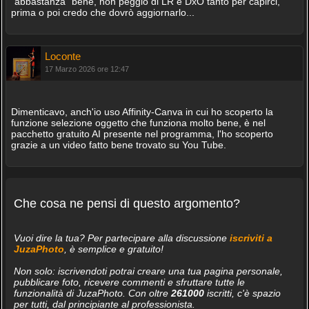
"abbastanza" bene, non peggio di LR e DxO tanto per capirci,
prima o poi credo che dovrò aggiornarlo...
Loconte
17 Marzo 2026 ore 12:47
Dimenticavo, anch'io uso Affinity-Canva in cui ho scoperto la
funzione selezione oggetto che funziona molto bene, è nel
pacchetto gratuito AI presente nel programma, l'ho scoperto
grazie a un video fatto bene trovato su You Tube.
Che cosa ne pensi di questo argomento?
Vuoi dire la tua? Per partecipare alla discussione
iscriviti a
JuzaPhoto
, è semplice e gratuito!
Non solo: iscrivendoti potrai creare una tua pagina personale,
pubblicare foto, ricevere commenti e sfruttare tutte le
funzionalità di JuzaPhoto. Con oltre
261000
iscritti, c'è spazio
per tutti, dal principiante al professionista.