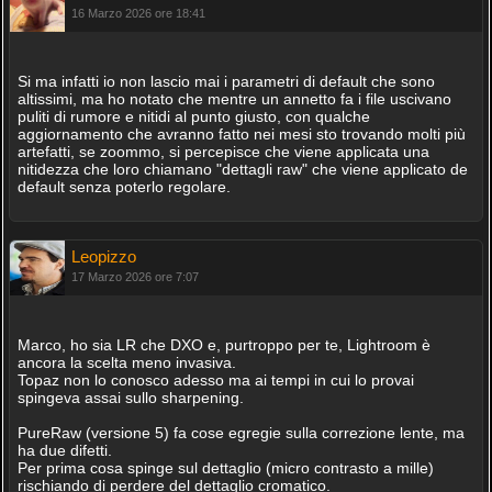
16 Marzo 2026 ore 18:41
Si ma infatti io non lascio mai i parametri di default che sono
altissimi, ma ho notato che mentre un annetto fa i file uscivano
puliti di rumore e nitidi al punto giusto, con qualche
aggiornamento che avranno fatto nei mesi sto trovando molti più
artefatti, se zoommo, si percepisce che viene applicata una
nitidezza che loro chiamano "dettagli raw" che viene applicato de
default senza poterlo regolare.
Leopizzo
17 Marzo 2026 ore 7:07
Marco, ho sia LR che DXO e, purtroppo per te, Lightroom è
ancora la scelta meno invasiva.
Topaz non lo conosco adesso ma ai tempi in cui lo provai
spingeva assai sullo sharpening.
PureRaw (versione 5) fa cose egregie sulla correzione lente, ma
ha due difetti.
Per prima cosa spinge sul dettaglio (micro contrasto a mille)
rischiando di perdere del dettaglio cromatico.