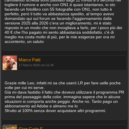
cambiando scheda sono passato dagli 11 minuti a 8 secondi nel
togliere il rumore e anche con ON1 è quasi istantaneo, io sto
facendo un fotolibro con 55 fotografie con ON1, non tutto è
perfetto, però il tutto va abbastanza spedito, al tempo avevo
domandato qui sul forum se facendo l'aggiornamento dalla
versione 2025 alla 2026 c'era un miglioramento, mi è stato
risposto in un modo che non invogliava a farlo, per i poco più dei
40 € che l'ho pagato mi sento abbastanza soddisfatto, c'è di
meglio ma costa molto di più, per le mie esigenze per ora mi
accontento, un saluto
Marco Patti
17 Marzo 2026 ore 11:49
Grazie mille Leo, infatti mi sa che userò LR per fare uelle poche
volte per cui mi serve.
Già mi dava fastidio il fatto che dovevo utilizzare il programma PR
prima del passaggio della color, immagina sapere che in alcune
situazioni si comporta anche peggio. Anche no. Tanto pago un
abbonamento ad Adobe e almeno me lo
Sfrutto al 100% senza dover acquistare altri programmi.
Gian Carlo F