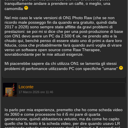
tranquillamente andare a prendere un caffè, o meglio, una
camomilla
Nel mio caso le varie versioni di ON1 Photo Raw (che se non
ricordo male posseggo fin da quando era gratuito, quindi dalla
2017 o 2028) sono sempre state afflitte da gravi problemi di
prestazioni: se poi mi si dice che per una post-produzione di base
con ON1 devo avere un PC da 2.500 € ok, ne prendo atto e la
chiudo qui, benchè penso di essere stato uno di primi a dare loro
fiducia, cosa che probabilmente farà quando avrò voglia di virare
verso un software open source come Raw Therapee,
sovrabbondante per le mie attuali esigenze.
Mi piacerebbe sapere da chi utilizza ON1 se lamenta gli stessi
problemi di perfomance utilizzando PC con specifiche "umane"
Loconte
17 Marzo 2026 ore 11:46
Io parlo per mia esperienza, premetto che ho come scheda video
rtx 3060 e come processore ho il i5 mi pare di quarta
generazione, quindi abbastanza vetusto, ma da come ho capito
quello che fa testo è la scheda video, per dire quando usavo LR