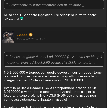
“
„
Ovviamente io starei all'ombra con un gelatino
Mi sa che il 12 agosto il gelatino ti si scioglierà in fretta anche
all'ombra!
-zeppo-
02 Giugno 2026 ore 9:27
“
La cosa migliore é un bel nd1000000 (o se li hai combini più
„
nd per arrivare ad 1.000.000 occhio che 100k non basta ...
ND 1.000.000 è troppo, con quello dovresti ridurre troppo i tempi
o alzare l'ISO per non avere il mosso, soprattutto se non hai un
inseguitore, per il Sole va benissimo un ND 100.000
Infatti le pellicole Baader ND5.0 corrispondono proprio ad un
ND100000 e vanno bene anche per il visuale, mentre per la
fotografia sono preferibili le ND3.8 (ND6400) che invece non
vanno assolutamente utilizzate in visuale!
Quindi con un ND100000 si potrebbe anche puntare il Sole con