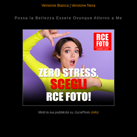
Versione Bianca
|
Versione Nera
Possa la Bellezza Essere Ovunque Attorno a Me
Metti la tua pubblicità su JuzaPhoto (
info
)