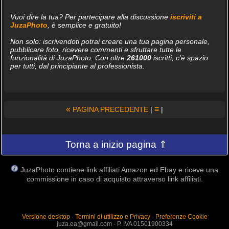
Vuoi dire la tua? Per partecipare alla discussione
iscriviti a
JuzaPhoto
, è semplice e gratuito!
Non solo: iscrivendoti potrai creare una tua pagina personale,
pubblicare foto, ricevere commenti e sfruttare tutte le
funzionalità di JuzaPhoto. Con oltre
261000
iscritti, c'è spazio
per tutti, dal principiante al professionista.
«
≡
PAGINA PRECEDENTE
|
|
Torna a inizio pagina ⇑
JuzaPhoto contiene link affiliati Amazon ed Ebay e riceve una
commissione in caso di acquisto attraverso link affiliati.
Versione desktop
-
Termini di utilizzo e Privacy
-
Preferenze Cookie
juza.ea@gmail.com - P. IVA 01501900334