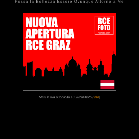
Possa la Bellezza Essere Ovunque Attorno a Me
Metti la tua pubblicità su JuzaPhoto (
info
)