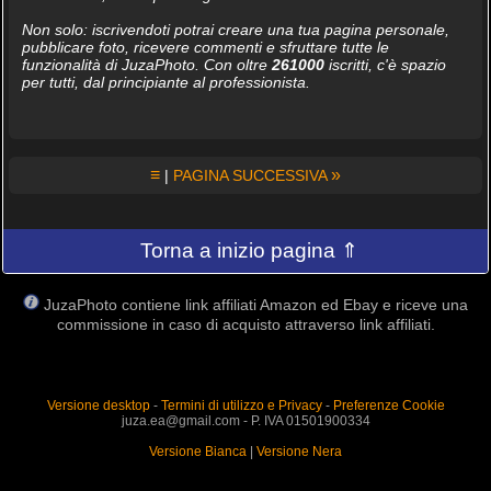
Non solo: iscrivendoti potrai creare una tua pagina personale,
pubblicare foto, ricevere commenti e sfruttare tutte le
funzionalità di JuzaPhoto. Con oltre
261000
iscritti, c'è spazio
per tutti, dal principiante al professionista.
≡
»
|
PAGINA SUCCESSIVA
Torna a inizio pagina ⇑
JuzaPhoto contiene link affiliati Amazon ed Ebay e riceve una
commissione in caso di acquisto attraverso link affiliati.
Versione desktop
-
Termini di utilizzo e Privacy
-
Preferenze Cookie
juza.ea@gmail.com - P. IVA 01501900334
Versione Bianca
|
Versione Nera