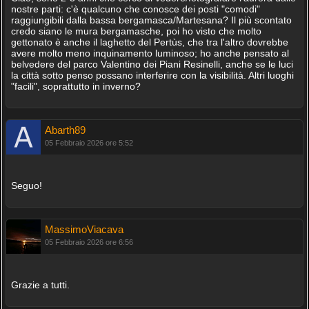
nostre parti: c'è qualcuno che conosce dei posti "comodi"
raggiungibili dalla bassa bergamasca/Martesana? Il più scontato
credo siano le mura bergamasche, poi ho visto che molto
gettonato è anche il laghetto del Pertùs, che tra l'altro dovrebbe
avere molto meno inquinamento luminoso; ho anche pensato al
belvedere del parco Valentino dei Piani Resinelli, anche se le luci
la città sotto penso possano interferire con la visibilità. Altri luoghi
"facili", soprattutto in inverno?
Abarth89
05 Febbraio 2026 ore 5:52
Seguo!
MassimoViacava
05 Febbraio 2026 ore 6:56
Grazie a tutti.