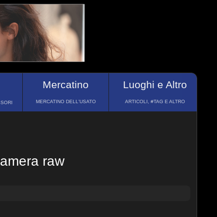
Mercatino
Luoghi e Altro
MERCATINO DELL'USATO
ARTICOLI, #TAG E ALTRO
SSORI
 camera raw