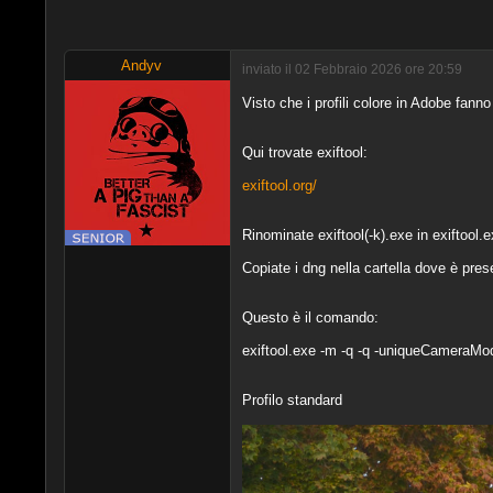
Andyv
inviato il 02 Febbraio 2026 ore 20:59
Visto che i profili colore in Adobe fanno 
Qui trovate exiftool:
exiftool.org/
Rinominate exiftool(-k).exe in exiftool.
Copiate i dng nella cartella dove è pres
Questo è il comando:
exiftool.exe -m -q -q -uniqueCameraM
Profilo standard