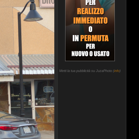
Metti la tua pubblicità su JuzaPhoto (
info
)