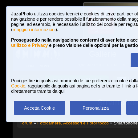
JuzaPhoto utilizza cookies tecnici e cookies di terze parti per o
navigazione e per rendere possibile il funzionamento della maggi
pagine; ad esempio, è necessario l'utilizzo dei cookie per registar
(
maggiori informazioni
).
Proseguendo nella navigazione confermi di aver letto e acc
utilizzo e Privacy
e preso visione delle opzioni per la gesti
Gallerie
3,023,487 FOTO E 16 GALLERIE
HOME E NEWS
Iscriviti a JuzaPhoto!
A
A
Login
Puoi gestire in qualsiasi momento le tue preferenze cookie dall
Cookie
, raggiugibile da qualsiasi pagina del sito tramite il link a
direttamente tramite da qui:
Smartphone
Accetta Cookie
Personalizza
Forum
»
Fotocamere, Accessori e Fotoritocco
» Smartphone, r