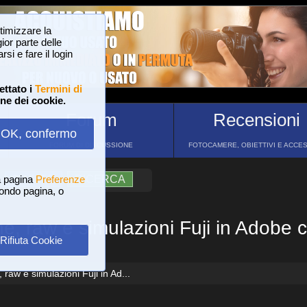
ttimizzare la
or parte delle
si e fare il login
ettato i
Termini di
one dei cookie.
Forum
Recensioni
OK, confermo
FORUM DI DISCUSSIONE
FOTOCAMERE, OBIETTIVI E ACCE
a pagina
?
AIUTO
Preferenze
RICERCA
 fondo pagina, o
, raw e simulazioni Fuji in Adobe
Rifiuta Cookie
aw e simulazioni Fuji in Ad...