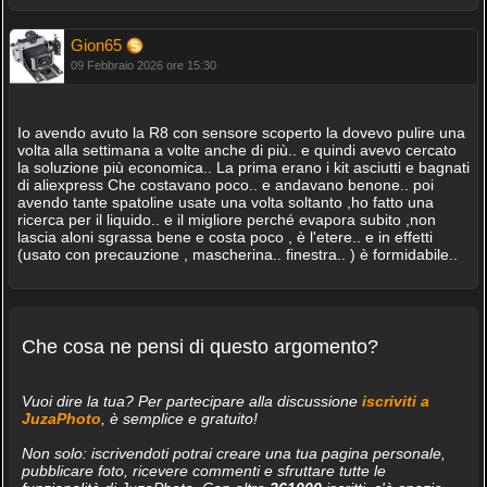
Gion65
09 Febbraio 2026 ore 15:30
Io avendo avuto la R8 con sensore scoperto la dovevo pulire una
volta alla settimana a volte anche di più.. e quindi avevo cercato
la soluzione più economica.. La prima erano i kit asciutti e bagnati
di aliexpress Che costavano poco.. e andavano benone.. poi
avendo tante spatoline usate una volta soltanto ,ho fatto una
ricerca per il liquido.. e il migliore perché evapora subito ,non
lascia aloni sgrassa bene e costa poco , è l'etere.. e in effetti
(usato con precauzione , mascherina.. finestra.. ) è formidabile..
Che cosa ne pensi di questo argomento?
Vuoi dire la tua? Per partecipare alla discussione
iscriviti a
JuzaPhoto
, è semplice e gratuito!
Non solo: iscrivendoti potrai creare una tua pagina personale,
pubblicare foto, ricevere commenti e sfruttare tutte le