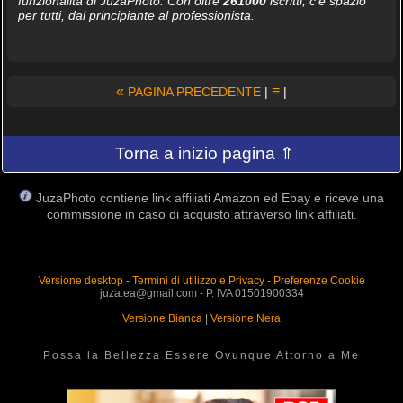
funzionalità di JuzaPhoto. Con oltre
261000
iscritti, c'è spazio
per tutti, dal principiante al professionista.
«
≡
PAGINA PRECEDENTE
|
|
Torna a inizio pagina ⇑
JuzaPhoto contiene link affiliati Amazon ed Ebay e riceve una
commissione in caso di acquisto attraverso link affiliati.
Versione desktop
-
Termini di utilizzo e Privacy
-
Preferenze Cookie
juza.ea@gmail.com - P. IVA 01501900334
Versione Bianca
|
Versione Nera
Possa la Bellezza Essere Ovunque Attorno a Me