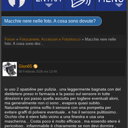
Macchie nere nelle foto. A cosa sono dovute?
Forum
»
Fotocamere, Accessori e Fotoritocco
» Macchie nere nelle
foto. A cosa sono dov...
Gion65
08 Febbraio 2026 ore 13:49
io uso 2 spatoline per pulizia.. una leggermente bagnata con del
dietiletere preso in farmacia e la passo sul sensore in tutte
direzioni e poi passo quella asciutta per togliere eventuali aloni,
ma generalmente non ci sono , evapora quasi subito..
Naturalmente prima soffio il sensore con una pompetta per
evitare graffi di polvere eventuale.. e hai il sensore pulitissimo..
Occhio che è etere fallo vicino a una finestra e usa una
mascherina... Costa poco è molto efficace.. ma essendo etere è
pericoloso.. infiammabile è chiaramente se non devi dormire ,