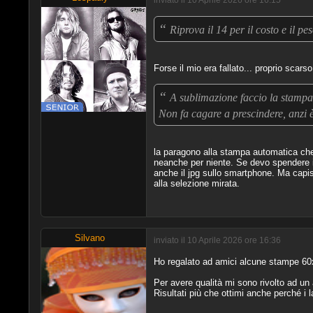
inviato il 10 Aprile 2026 ore 16:15
“
Riprova il 14 per il costo e il 
Forse il mio era fallato... proprio scars
“
A sublimazione faccio la stampa 
Non fa cagare a prescindere, anzi 
la paragono alla stampa automatica che 
neanche per niente. Se devo spendere in
anche il jpg sullo smartphone. Ma capi
alla selezione mirata.
Silvano
inviato il 10 Aprile 2026 ore 16:36
Ho regalato ad amici alcune stampe 60
Per avere qualità mi sono rivolto ad un
Risultati più che ottimi anche perché i la