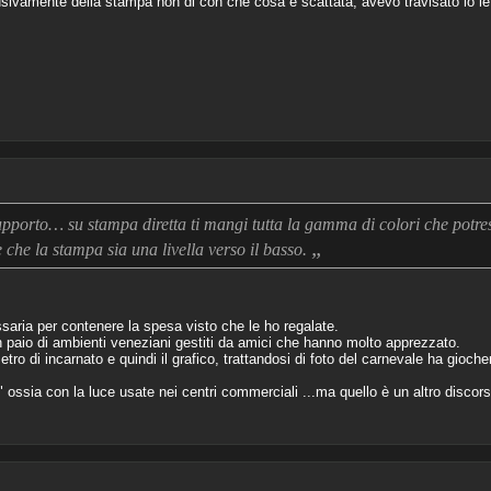
sivamente della stampa non di con che cosa è scattata, avevo travisato io le
upporto… su stampa diretta ti mangi tutta la gamma di colori che potre
„
che la stampa sia una livella verso il basso.
ria per contenere la spesa visto che le ho regalate.
n un paio di ambienti veneziani gestiti da amici che hanno molto apprezzato.
o di incarnato e quindi il grafico, trattandosi di foto del carnevale ha giocher
ossia con la luce usate nei centri commerciali ...ma quello è un altro discors