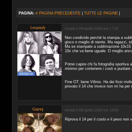
«
PAGINA:
PAGINA PRECEDENTE
|
TUTTE LE PAGINE
|
Lespauly
inviato il 09 Aprile 2026 ore 17:55
Non condivido perché la stampa a subli
gioco o meglio di niente. Ma ragazzi, 
Ma se stampate a sublimazione 10x15 
10x che va bene uguale. O meglio anc
Potrei capire chi fa fotografia sportiva a
minimo per contenere i costi e puntare 
Fine OT: bene Viltrox. Ha dei fissi mol
provato il 14 che invece non mi ha per n
Gainnj
inviato il 09 Aprile 2026 ore 18:00
Riprova il 14 per il costo e il peso non