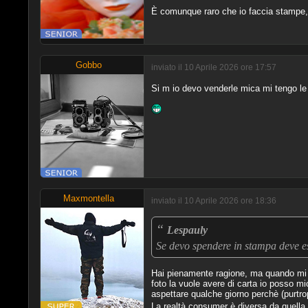
È comunque raro che io faccia stampe, a
Gobbo
inviato il 10 Aprile 2026 ore 17:57
Si m io devo venderle mica mi tengo le f
Maxmontella
inviato il 10 Aprile 2026 ore 18:36
“
Lespauly
Se devo spendere in stampa deve ess
Hai pienamente ragione, ma quando mi e
foto la vuole avere di carta io posso m
aspettare qualche giorno perchè (purtropp
La realtà consumer è diversa da quella