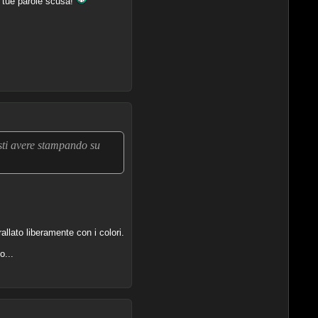
 tue parole scusa!
sti avere stampando su
allato liberamente con i colori.
o...