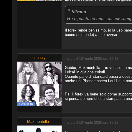
“
Silvano
Ho regalato ad amici alcune stam
Il forex rende benissimo, io la uso pare
buono si intende) a mio avviso.
Lespauly
inviato il 10 Aprile 2026 ore 19:18
Gobbo, Maxmontella… io vi capisco ma c
Leica! Miglia che colori!
Quando parlo di standard bassi a quest
anche un iPhone spacca i cul1 e la nonn
Ps: il forex va bene solo come support
si pensa sempre che la stampa sia una l
Maxmontella
inviato il 10 Aprile 2026 ore 19:22