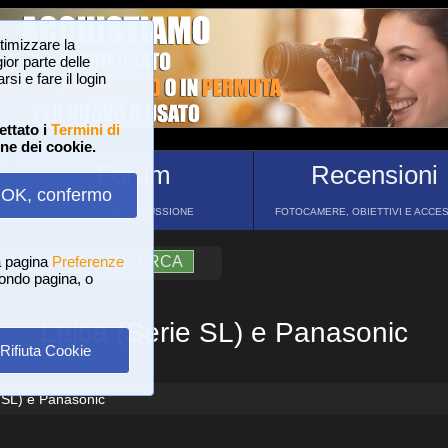
ttimizzare la
or parte delle
si e fare il login
ettato i
Termini di
one dei cookie.
Forum
Recensioni
OK, confermo
FORUM DI DISCUSSIONE
FOTOCAMERE, OBIETTIVI E ACCE
a pagina
?
AIUTO
Preferenze
RICERCA
 fondo pagina, o
Leica (Serie SL) e Panasonic
Rifiuta Cookie
 SL) e Panasonic