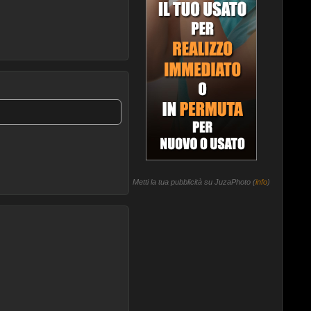
Metti la tua pubblicità su JuzaPhoto (
info
)