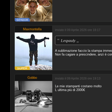
Maxmontella
inviato il 09 Aprile 2026 ore 18:17
“
„
Lespauly
A sublimazione faccio la stampa immediat
Non fa cagare a prescindere, anzi è com
Gobbo
inviato il 09 Aprile 2026 ore 19:13
Le mie stampanti costano molto
L ultima più di 2000€