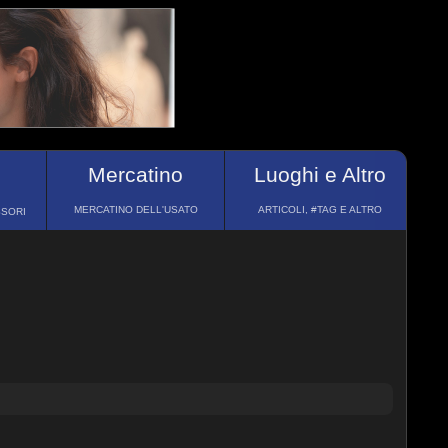
Mercatino
Luoghi e Altro
MERCATINO DELL'USATO
ARTICOLI, #TAG E ALTRO
SSORI