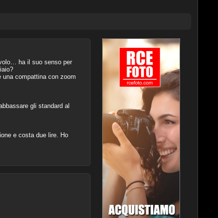
volo… ha il suo senso per
iaio?
te una compattina con zoom
o abbassare gli standard al
ione e costa due lire. Ho