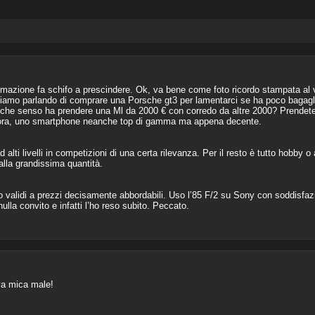
mazione fa schifo a prescindere. Ok, va bene come foto ricordo stampata al 
stiamo parlando di comprare una Porsche gt3 per lamentarci se ha poco bagagl
che senso ha prendere una Ml da 2000 € con corredo da altre 2000? Prende
ora, uno smartphone neanche top di gamma ma appena decente.
d alti livelli in competizioni di una certa rilevanza. Per il resto è tutto hobby 
alla grandissima quantità.
to validi a prezzi decisamente abbordabili. Uso l’85 F/2 su Sony con soddisfaz
ulla convito e infatti l’ho reso subito. Peccato.
 va mica male!