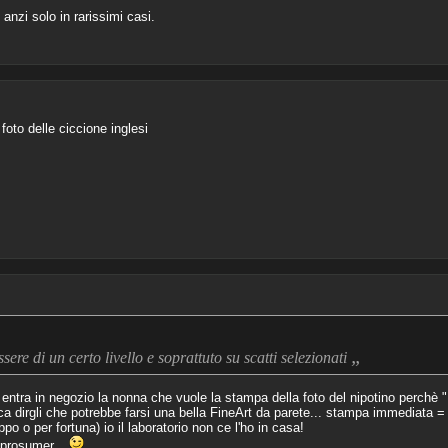
nzi solo in rarissimi casi.
oto delle ciccione inglesi
„
ere di un certo livello e soprattuto su scatti selezionati
ntra in negozio la nonna che vuole la stampa della foto del nipotino perchè "
ica dirgli che potrebbe farsi una bella FineArt da parete... stampa immediata =
o o per fortuna) io il laboratorio non ce l'ho in casa!
 prosumer...