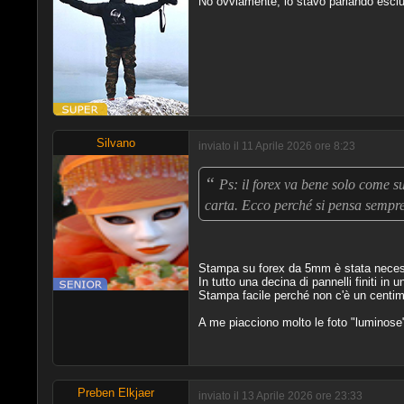
No ovviamente, io stavo parlando esclu
Silvano
inviato il 11 Aprile 2026 ore 8:23
“
Ps: il forex va bene solo come s
carta. Ecco perché si pensa sempre 
Stampa su forex da 5mm è stata necessa
In tutto una decina di pannelli finiti i
Stampa facile perché non c'è un centimetr
A me piacciono molto le foto "luminose" 
Preben Elkjaer
inviato il 13 Aprile 2026 ore 23:33