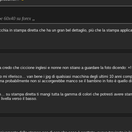
„
pe 60x40 su forex
cchia in stampa diretta che ha un gran bel dettaglio, più che la stampa applicata
redo che ciccione inglesi e nonne non stiano a guardare la foto dicendo: ×!
o mi riferisco… van bene i jpg di qualsiasi macchina degli ultimi 10 anni co
a probabilmente non si accorgerebbe manco se il bambino in foto è quello di 
o… su stampa diretta ti mangi tutta la gamma di colori che potresti avere st
ivella verso il basso.