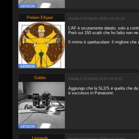
Preben Elkjaer
inviato il 09 Aprile 2026 ore 19:18
L'AF è sicuramente datato, solo a contr
Però sui 150 scatti che ho fatto non ne 
Il mirino è spettacolare: il migliore che
Gobbo
inviato il 10 Aprile 2026 ore 8:31
Aggiungo che la SL2/S é quella che da 
è successo in Panasonic
Lespauly