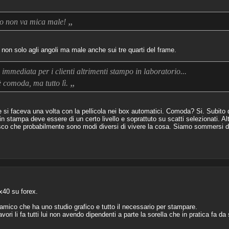
„
peso non va mica male!
o non solo agli angoli ma male anche sui tre quarti del frame.
immediata per i clienti altrimenti stampo in laboratorio...
„
è comoda, ma tutto lì.
si faceva una volta con la pellicola nei box automatici. Comoda? Si. Subito d
 stampa deve essere di un certo livello e soprattuto su scatti selezionati. Alt
sco che probabilmente sono modi diversi di vivere la cosa. Siamo sommersi d
x40 su forex.
 amico che ha uno studio grafico e tutto il necessario per stampare.
vori li fa tutti lui non avendo dipendenti a parte la sorella che in pratica fa da 