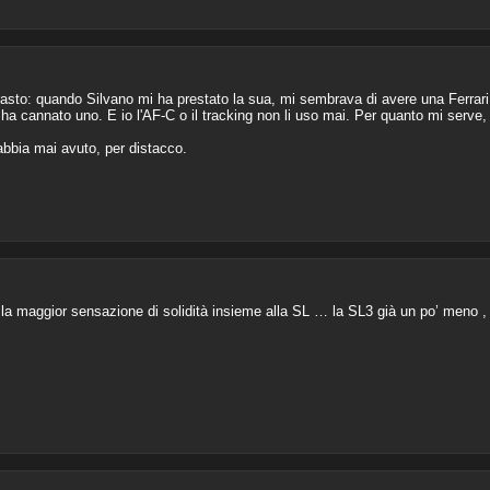
asto: quando Silvano mi ha prestato la sua, mi sembrava di avere una Ferrari
ha cannato uno. E io l'AF-C o il tracking non li uso mai. Per quanto mi serve, 
 abbia mai avuto, per distacco.
la maggior sensazione di solidità insieme alla SL … la SL3 già un po’ meno ,