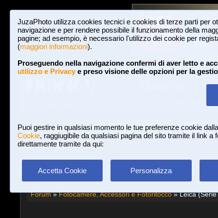
JuzaPhoto utilizza cookies tecnici e cookies di terze parti per o
navigazione e per rendere possibile il funzionamento della maggi
pagine; ad esempio, è necessario l'utilizzo dei cookie per registar
(
maggiori informazioni
).
Proseguendo nella navigazione confermi di aver letto e acc
utilizzo e Privacy
e preso visione delle opzioni per la gesti
Gallerie
3,023,242 FOTO E 16 GALLERIE
HOME E NEWS
Iscriviti a JuzaPhoto!
A
A
Login
Puoi gestire in qualsiasi momento le tue preferenze cookie dall
Cookie
, raggiugibile da qualsiasi pagina del sito tramite il link a
direttamente tramite da qui:
Accetta Cookie
Personalizza
Forum
»
Fotocamere, Accessori e Fotoritocco
» Leica (Serie