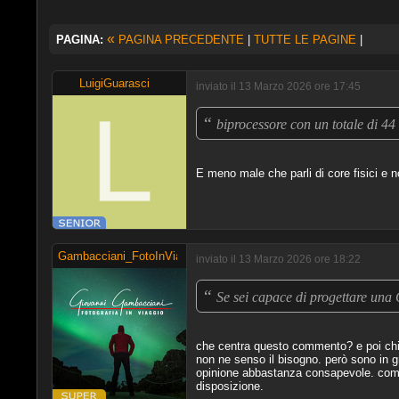
«
PAGINA:
PAGINA PRECEDENTE
|
TUTTE LE PAGINE
|
LuigiGuarasci
inviato il 13 Marzo 2026 ore 17:45
“
biprocessore con un totale di 44
E meno male che parli di core fisici e n
Gambacciani_FotoInViaggio
inviato il 13 Marzo 2026 ore 18:22
“
Se sei capace di progettare una 
che centra questo commento? e poi chi 
non ne senso il bisogno. però sono in 
opinione abbastanza consapevole. come 
disposizione.