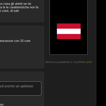
so cosa gli utenti se ne
a la le caratteristiche non fa
osti, di tutti
rocessori con 10 core
Metti la tua pubblicità su JuzaPhoto (
info
)
, ed averne un opinione
nso.