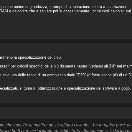
qualche ordine di grandezza, e tempo di elaborazione ridotto a una frazione.
 RAM e calcolare che a salvare poi successivamente i primi così calcolati sul
emmeno la specializzazione dei chip.
sori per calcoli specifici della più disparata natura (vedansi gli ZiiP nei mai
o solo una delle facce di un complesso dado "D20" (o forse anche più di un D2
cializzati, si torna lì: ottimizzazione e specializzazione del software a gogò.
o che quell'8x di media non sia affatto casuale... La maggior parte dei
rico ha 8 core performanti, di solito. Solo ultimamente si è sforato quest