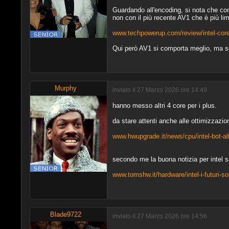
Guardando all'encoding, si nota che con
non con il più recente AV1 che è più li
www.techpowerup.com/review/intel-core-
Qui però AV1 si comporta meglio, ma s
Murphy
inviato il 27 Marzo 2026 ore 14:49
hanno messo altri 4 core per i plus.
da stare attenti anche alle ottimizzazio
www.hwupgrade.it/news/cpu/intel-bot-alte
secondo me la buona notizia per intel s
www.tomshw.it/hardware/intel-i-futuri-s
Blade9722
inviato il 27 Marzo 2026 ore 14:56