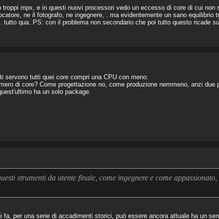
on troppi mpx, e in questi nuovi processori vedo un eccesso di core di cui non 
ocatore, ne il fotografo, ne ingegnere, . ma evidentemente un sano equilibrio tr
tutto qua. PS: con il problema non secondario che poi tutto questo ricade sui c
ti servono tutti quei core compri una CPU con meno.
numero di core? Come progettazione no, come produzione nemmeno, anzi due p
quest'ultimo ha un solo package.
 questi strumenti da utente finale, come ingegnere e come appassionato
 fa, per una serie di accadimenti storici, può essere ancora attuale ha un se