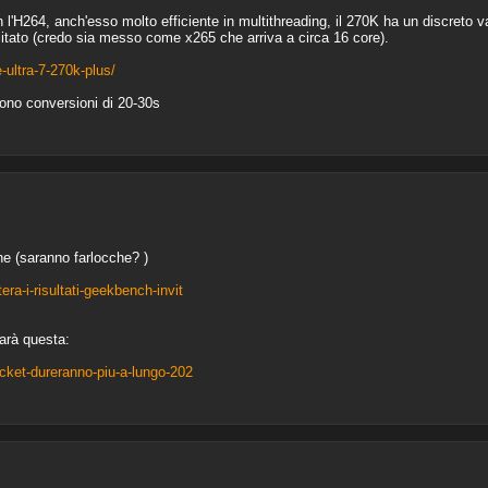
 l'H264, anch'esso molto efficiente in multithreading, il 270K ha un discreto 
mitato (credo sia messo come x265 che arriva a circa 16 core).
ultra-7-270k-plus/
ono conversioni di 20-30s
ne (saranno farlocche? )
ra-i-risultati-geekbench-invit
arà questa:
ocket-dureranno-piu-a-lungo-202