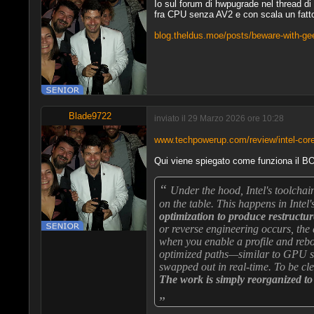
Io sul forum di hwpugrade nel thread di 
fra CPU senza AV2 e con scala un fattor
blog.theldus.moe/posts/beware-with-ge
Blade9722
inviato il 29 Marzo 2026 ore 10:28
www.techpowerup.com/review/intel-core-
Qui viene spiegato come funziona il B
“
Under the hood, Intel's toolchai
on the table. This happens in Intel
optimization to produce restructur
or reverse engineering occurs, the 
when you enable a profile and reboo
optimized paths—similar to GPU s
swapped out in real-time. To be cle
The work is simply reorganized to 
„