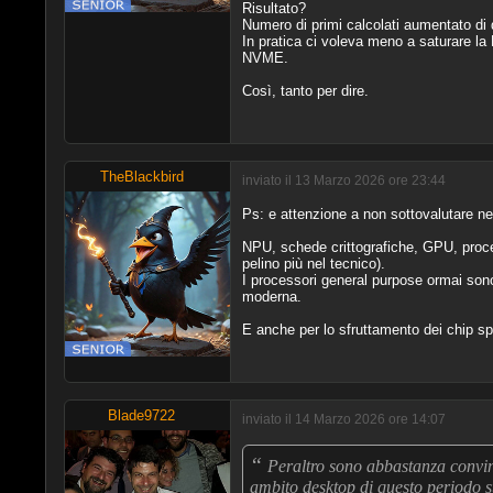
Risultato?
Numero di primi calcolati aumentato di 
In pratica ci voleva meno a saturare la
NVME.
Così, tanto per dire.
TheBlackbird
inviato il 13 Marzo 2026 ore 23:44
Ps: e attenzione a non sottovalutare n
NPU, schede crittografiche, GPU, proces
pelino più nel tecnico).
I processori general purpose ormai son
moderna.
E anche per lo sfruttamento dei chip spe
Blade9722
inviato il 14 Marzo 2026 ore 14:07
“
Peraltro sono abbastanza convint
ambito desktop di questo periodo sto