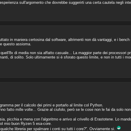
esperienza sull'argomento che dovrebbe suggerirti una certa cautela negli inter
ttato in maniera certosina dal software, altrimenti non dà vantaggi, e i bench
te questo assioma.
uell'8x di media non sia affatto casuale... La maggior parte dei processori pri
nti, di solito. Solo ultimamente si è sforato questo limite, e non in tutti i mode
ogramma per il calcolo dei primi e portarlo al limite col Python.
'hanno fatto mille volte... Grazie al ciufolo, però se le cose non le fai da solo 
a, picchia e mena con l'algoritmo e arrivo al crivello di Erastotene. Lo mando
 col mio buon Ryzen 5 esa-core.
ualche libreria per spalmare i conti su tutti i core?". Ovviamente si.