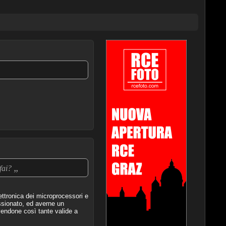
„
 fai?
ttronica dei microprocessori e
ssionato, ed averne un
endone così tante valide a