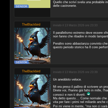
Quello che scrivi svela una probabile in
delle castronerie.
TheBlackbird
inviato il 13 Marzo 2026 ore 23:33
Il parallelismo estremo deve essere sfru
non fanno che ribadire in modo lampan
Peraltro sono abbastanza convinto che q
questo periodo storico ha 8 core performa
TheBlackbird
inviato il 13 Marzo 2026 ore 23:39
Un aneddoto veloce.
Mi era preso il pallino di scrivere un pr
Direte voi, l'hanno già fatto in mille, l
conosci e non ti diverti.
Ma detto questo.... Come normale che si
vita per fare i primi nel miliardo anche
Poi mi viene in mente, "ma non ci sarà q