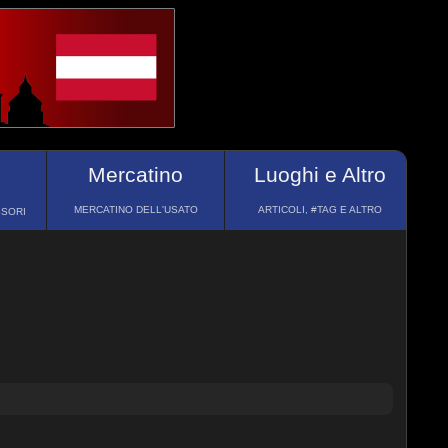
Mercatino
Luoghi e Altro
MERCATINO DELL'USATO
ARTICOLI, #TAG E ALTRO
SSORI