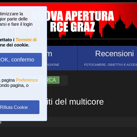
ttimizzare la
or parte delle
si e fare il login
ettato i
Termini di
one dei cookie.
Forum
Recensioni
OK, confermo
FORUM DI DISCUSSIONE
FOTOCAMERE, OBIETTIVI E ACCE
a pagina
?
AIUTO
Preferenze
RICERCA
 fondo pagina, o
Limiti del multicore
Rifiuta Cookie
e