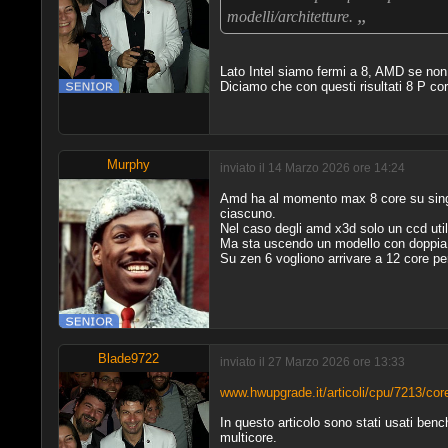
„
modelli/architetture.
Lato Intel siamo fermi a 8, AMD se non e
Diciamo che con questi risultati 8 P co
Murphy
inviato il 14 Marzo 2026 ore 14:24
Amd ha al momento max 8 core su singo
ciascuno.
Nel caso degli amd x3d solo un ccd uti
Ma sta uscendo un modello con doppia 
Su zen 6 vogliono arrivare a 12 core per 
Blade9722
inviato il 27 Marzo 2026 ore 13:33
www.hwupgrade.it/articoli/cpu/7213/core
In questo articolo sono stati usati benc
multicore.