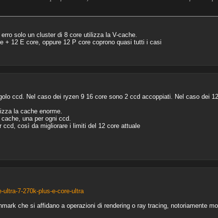
rro solo un cluster di 8 core utilizza la V-cache.
re + 12 E core, oppure 12 P core coprono quasi tutti i casi
lo ccd. Nel caso dei ryzen 9 16 core sono 2 ccd accoppiati. Nel caso dei 12
lizza la cache enorme.
cache, una per ogni ccd.
ccd, così da migliorare i limiti del 12 core attuale
-ultra-7-270k-plus-e-core-ultra
hmark che si affidano a operazioni di rendering o ray tracing, notoriamente molt