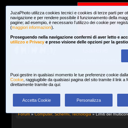
JuzaPhoto utilizza cookies tecnici e cookies di terze parti per o
navigazione e per rendere possibile il funzionamento della maggi
pagine; ad esempio, è necessario l'utilizzo dei cookie per registar
(
maggiori informazioni
).
Proseguendo nella navigazione confermi di aver letto e acc
utilizzo e Privacy
e preso visione delle opzioni per la gesti
Gallerie
3,023,340 FOTO E 16 GALLERIE
HOME E NEWS
Iscriviti a JuzaPhoto!
A
A
Login
Puoi gestire in qualsiasi momento le tue preferenze cookie dall
Cookie
, raggiugibile da qualsiasi pagina del sito tramite il link a
direttamente tramite da qui:
Accetta Cookie
Personalizza
Forum
»
Computer, Schermi, Tecnologia
» Limiti del multicor