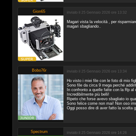
Gion65
inviato il 25 Gennaio 2026 ore 13:32
Magari vista la velocità , per risparmi
magari sbagliando..
Bobo76r
inviato il 25 Gennaio 2026 ore 13:34
Ho visto i miei file con le foto di mio f
Sono file da circa 9 mega perché addiri
In confronto a quelle fatte con la Rp al
Incredibilmente più belli!
Ripeto che forse avevo sbagliato io qua
Sono felice come non mai! Non oso immag
Oggi posso dire di aver fatto la scelta
Spectrum
inviato il 25 Gennaio 2026 ore 14:26