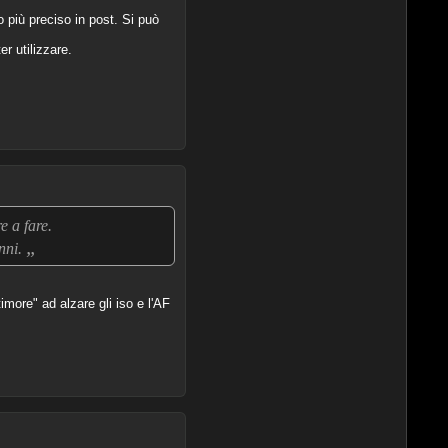
o più preciso in post. Si può
r utilizzare.
e a fare.
„
anni.
imore" ad alzare gli iso e l'AF