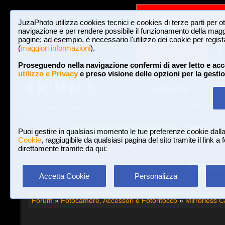
JuzaPhoto utilizza cookies tecnici e cookies di terze parti per o
navigazione e per rendere possibile il funzionamento della maggi
pagine; ad esempio, è necessario l'utilizzo dei cookie per registar
(
maggiori informazioni
).
Proseguendo nella navigazione confermi di aver letto e acc
utilizzo e Privacy
e preso visione delle opzioni per la gesti
Gallerie
3,023,340 FOTO E 16 GALLERIE
HOME E NEWS
Iscriviti a JuzaPhoto!
A
A
Login
Puoi gestire in qualsiasi momento le tue preferenze cookie dall
Cookie
, raggiugibile da qualsiasi pagina del sito tramite il link a
direttamente tramite da qui:
Canon
Accetta Cookie
Personalizza
Forum
»
Fotocamere, Accessori e Fotoritocco
»
Mirrorless 