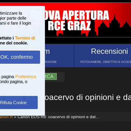
ttimizzare la
or parte delle
si e fare il login
ettato i
Termini di
one dei cookie.
Forum
Recensioni
OK, confermo
FORUM DI DISCUSSIONE
FOTOCAMERE, OBIETTIVI E ACCE
a pagina
?
AIUTO
Preferenze
RICERCA
 fondo pagina, o
 EOS R8: coacervo di opinioni e dat
Rifiuta Cookie
Canon R
» Canon EOS R8: coacervo di opinioni e dat...