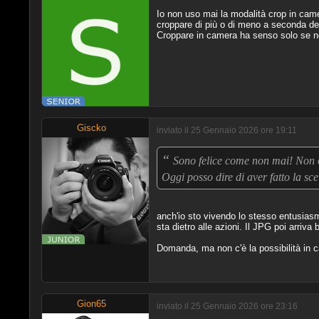
Io non uso mai la modalità crop in camera
croppare di più o di meno a seconda dei
Croppare in camera ha senso solo se non
Giscko
inviato il 25 Gennaio 2026 ore 19:11
“
Sono felice come non mai! Non os
Oggi posso dire di aver fatto la sc
anch'io sto vivendo lo stesso entusiasmo 
sta dietro alle azioni. Il JPG poi arriva
Domanda, ma non c'è la possibilità in
Gion65
inviato il 25 Gennaio 2026 ore 23:16