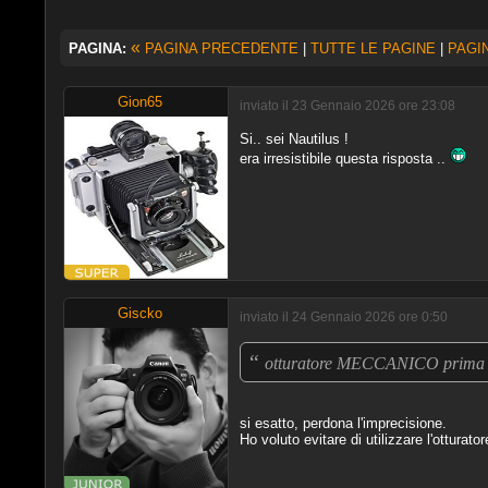
«
PAGINA:
PAGINA PRECEDENTE
|
TUTTE LE PAGINE
|
PAGI
Gion65
inviato il 23 Gennaio 2026 ore 23:08
Si.. sei Nautilus !
era irresistibile questa risposta ..
Giscko
inviato il 24 Gennaio 2026 ore 0:50
“
otturatore MECCANICO prima te
si esatto, perdona l'imprecisione.
Ho voluto evitare di utilizzare l'otturato