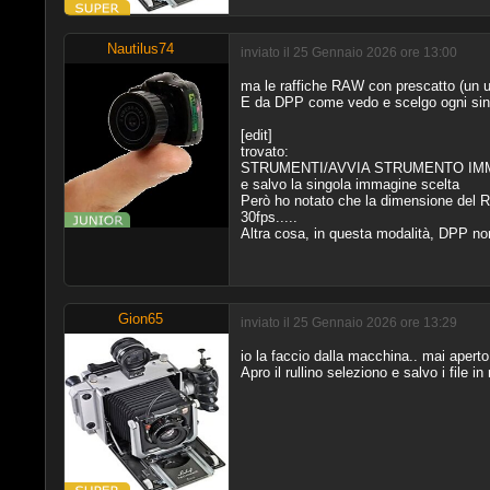
Nautilus74
inviato il 25 Gennaio 2026 ore 13:00
ma le raffiche RAW con prescatto (un 
E da DPP come vedo e scelgo ogni sin
[edit]
trovato:
STRUMENTI/AVVIA STRUMENTO IM
e salvo la singola immagine scelta
Però ho notato che la dimensione del R
30fps.....
Altra cosa, in questa modalità, DPP non
Gion65
inviato il 25 Gennaio 2026 ore 13:29
io la faccio dalla macchina.. mai aperto u
Apro il rullino seleziono e salvo i file i