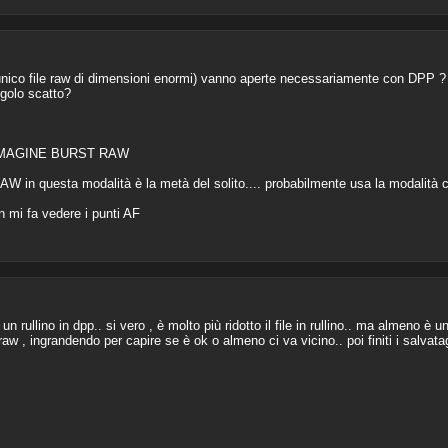
unico file raw di dimensioni enormi) vanno aperte necessariamente con DPP ?
golo scatto?
MAGINE BURST RAW
AW in questa modalità è la metà del solito.... probabilmente usa la modalità
 mi fa vedere i punti AF
n rullino in dpp.. si vero , è molto più ridotto il file in rullino.. ma almeno è u
n raw , ingrandendo per capire se è ok o almeno ci va vicino.. poi finiti i salvatag