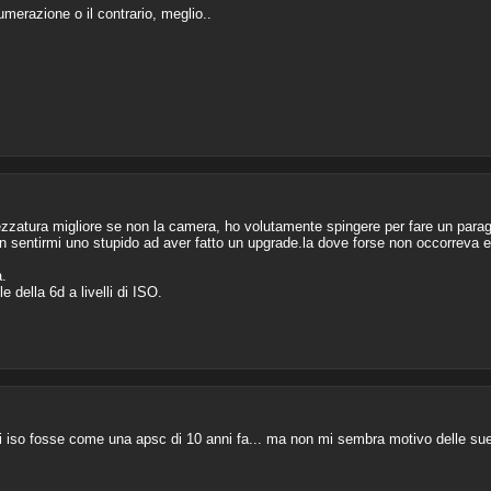
umerazione o il contrario, meglio..
zatura migliore se non la camera, ho volutamente spingere per fare un para
on sentirmi uno stupido ad aver fatto un upgrade.la dove forse non occorreva e
.
e della 6d a livelli di ISO.
ti iso fosse come una apsc di 10 anni fa... ma non mi sembra motivo delle su