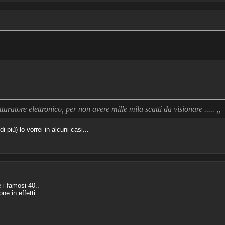
„
otturatore elettronico, per non avere mille mila scatti da visionare .....
i più) lo vorrei in alcuni casi...
 i famosi 40..
e in effetti..