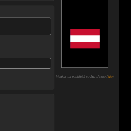
Metti la tua pubblicità su JuzaPhoto (
info
)