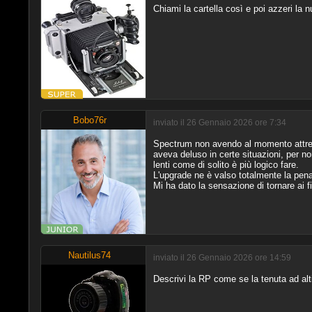
Chiami la cartella così e poi azzeri la n
Bobo76r
inviato il 26 Gennaio 2026 ore 7:34
Spectrum non avendo al momento attrez
aveva deluso in certe situazioni, per n
lenti come di solito è più logico fare.
L'upgrade ne è valso totalmente la pena
Mi ha dato la sensazione di tornare ai fil
Nautilus74
inviato il 26 Gennaio 2026 ore 14:59
Descrivi la RP come se la tenuta ad al