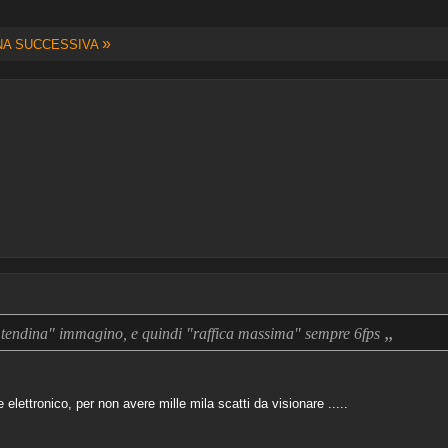
»
NA SUCCESSIVA
„
ndina" immagino, e quindi "raffica massima" sempre 6fps
re elettronico, per non avere mille mila scatti da visionare .....