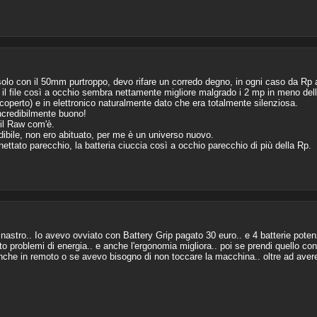
s, solo con il 50mm purtroppo, devo rifare un corredo degno, in ogni caso da Rp
 il file così a occhio sembra nettamente migliore malgrado i 2 mp in meno del
 coperto) e in elettronico naturalmente dato che era totalmente silenziosa.
ncredibilmente buono!
 il Raw com'è.
ibile, non ero abituato, per me è un universo nuovo.
ttato parecchio, la batteria ciuccia così a occhio parecchio di più della Rp.
nastro.. Io avevo ovviato con Battery Grip pagato 30 euro.. e 4 batterie poten
uto problemi di energia.. e anche l'ergonomia migliora.. poi se prendi quello co
che in remoto o se avevo bisogno di non toccare la macchina.. oltre ad avere