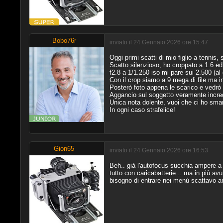
Bobo76r
inviato il 24 Gennaio 2026 ore 15:47
Oggi primi scatti di mio figlio a tenni
Scatto silenzioso, ho croppato a 1.6 ed
f2.8 a 1/1.250 iso mi pare sui 2.500 (al
Con il crop siamo a 9 mega di file ma i
Posterò foto appena le scarico e vedrò
Aggancio sul soggetto veramente incred
Unica nota dolente, vuoi che ci ho smane
In ogni caso strafelice!
Gion65
inviato il 24 Gennaio 2026 ore 16:53
Beh.. già l'autofocus succhia ampere a 
tutto con caricabatterie .. ma in più av
bisogno di entrare nei menù scattavo an