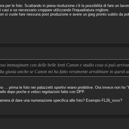
 per le foto. Scattando in piena risoluzione c'è la possibilità di fare un lavor
 casi e se necessario croppare utilizzando l'inquadratura migliore.
 si vuole fare nessuna post produzione e avere un jpeg pronto subito da pote
o immaginare con delle belle lenti Canon e studio cosa si può arrivar
elta giusta anche se Canon mi ha fatto veramente arrabbiare in questi 
... prima le foto nei palazzetti sportivi erano proibitive. Ora invece non ho "t
 bello dopo poche e veloci regolazioni fatte con DPP.
 camera di dare una numerazione specifica alle foto? Esempio FL26_xxxx?