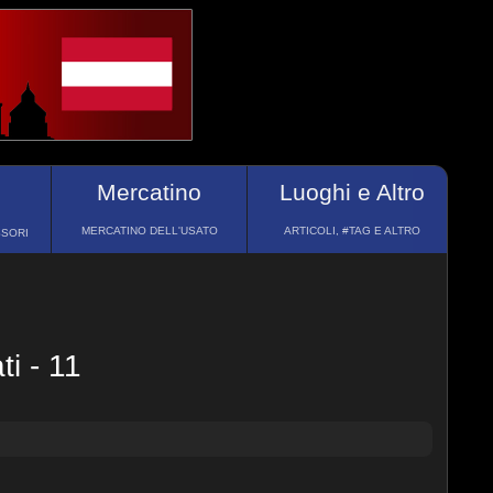
Mercatino
Luoghi e Altro
MERCATINO DELL'USATO
ARTICOLI, #TAG E ALTRO
SSORI
i - 11