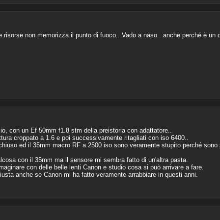
are risorse non memorizza il punto di fuoco.. Vado a naso.. anche perché è un
iglio, con un Ef 50mm f1.8 stm della preistoria con adattatore..
ttura croppato a 1.6 e poi successivamente ritagliati con iso 6400..
 chiuso ed il 35mm macro RF a 2500 iso sono veramente stupito perché sono scat
lcosa con il 35mm ma il sensore mi sembra fatto di un'altra pasta.
inare con delle belle lenti Canon e studio cosa si può arrivare a fare.
 giusta anche se Canon mi ha fatto veramente arrabbiare in questi anni.