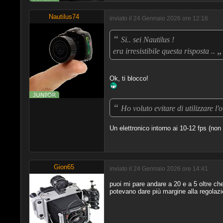
Nautilus74
inviato il 24 Gennaio 2026 ore 12:16
“
Si.. sei Nautilus !
„
era irresistibile questa risposta ..
Ok, ti blocco!
“
Ho voluto evitare di utilizzare l'
Un elettronico intorno ai 10-12 fps (non d
Gion65
inviato il 24 Gennaio 2026 ore 14:41
puoi mi pare andare a 20 e a 5 oltre che
potevano dare più margine alla regolazion