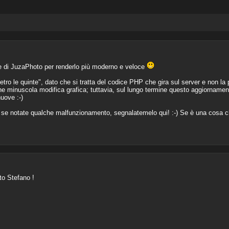
te di JuzaPhoto per renderlo più moderno e veloce
o le quinte", dato che si tratta del codice PHP che gira sul server e non la par
 minuscola modifica grafica; tuttavia, sul lungo termine questo aggiornamento
nuove :-)
ug: se notate qualche malfunzionamento, segnalatemelo qui! :-) Se è una cosa 
to Stefano !