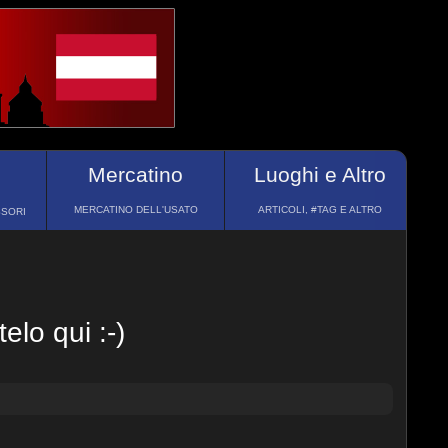
Mercatino
Luoghi e Altro
MERCATINO DELL'USATO
ARTICOLI, #TAG E ALTRO
SSORI
lo qui :-)