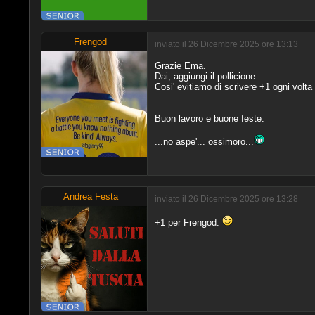
Frengod
inviato il 26 Dicembre 2025 ore 13:13
Grazie Ema.
Dai, aggiungi il pollicione.
Cosi' evitiamo di scrivere +1 ogni volta
Buon lavoro e buone feste.
...no aspe'... ossimoro...
Andrea Festa
inviato il 26 Dicembre 2025 ore 13:28
+1 per Frengod.