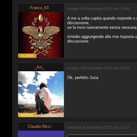
Franco_63
inviato il 26 Dicembre 2025 ore 13:40
A me a volte capita quando rispondo o ri
discussione,
se la invio nuovamente senza nessuna mo
rimedio aggiungendo alla mia risposta 
discussione.
_Axl_
inviato il 26 Dicembre 2025 ore 13:57
Ok, perfetto Juza
Claudio Ricci
inviato il 26 Dicembre 2025 ore 14:11