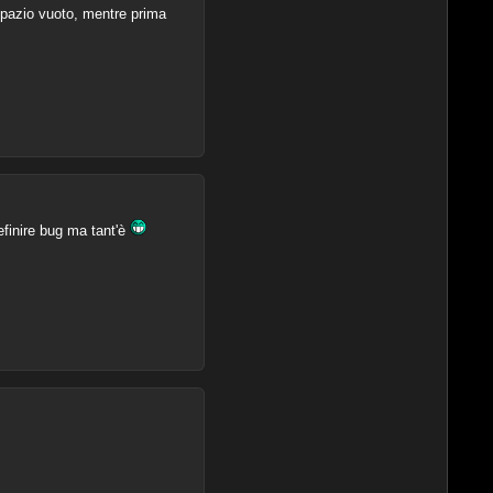
 spazio vuoto, mentre prima
efinire bug ma tant'è