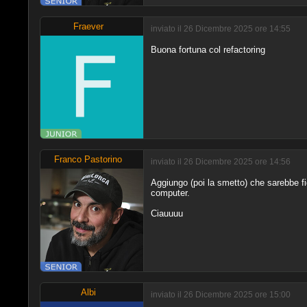
Fraever
inviato il 26 Dicembre 2025 ore 14:55
Buona fortuna col refactoring
Franco Pastorino
inviato il 26 Dicembre 2025 ore 14:56
Aggiungo (poi la smetto) che sarebbe fi
computer.
Ciauuuu
Albi
inviato il 26 Dicembre 2025 ore 15:00