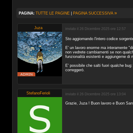
»
PAGINA:
TUTTE LE PAGINE
|
PAGINA SUCCESSIVA
Juza
inviato il 26 Dicembre 2025 ore 12:57
Sto aggiornando l'intero codice sorgen
E' un lavoro enorme ma interamente "dietr
non vedrete cambiamenti se non qualche
funzionalità esistenti e aggiungerne di 
E' possibile che salti fuori qualche b
correggerò.
StefanoFerioli
inviato il 26 Dicembre 2025 ore 13:04
Grazie, Juza ! Buon lavoro e Buon San