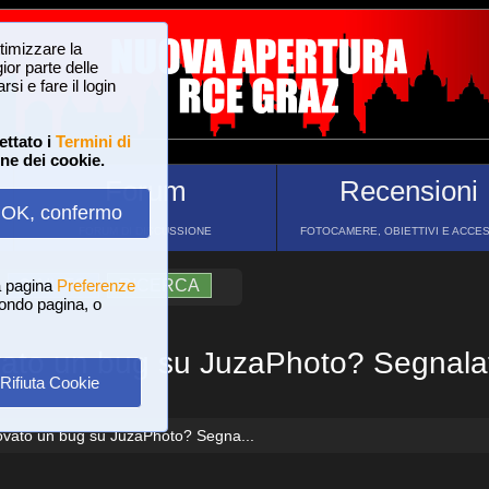
ttimizzare la
or parte delle
si e fare il login
ettato i
Termini di
one dei cookie.
Forum
Recensioni
OK, confermo
FORUM DI DISCUSSIONE
FOTOCAMERE, OBIETTIVI E ACCE
a pagina
?
AIUTO
Preferenze
RICERCA
 fondo pagina, o
vato un bug su JuzaPhoto? Segnalate
Rifiuta Cookie
ovato un bug su JuzaPhoto? Segna...