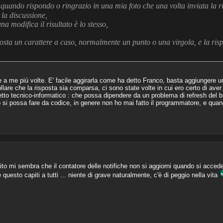
quando rispondo o ringrazio in una mia foto che una volta inviata la ri
 la discussione,
a modifica il risultato è lo stesso,
sta un carattere a caso, normalmente un punto o una virgola, e la ri
 me più volte. E' facile aggirarla come ha detto Franco, basta aggiungere un
are che la risposta sia comparsa, ci sono state volte in cui ero certo di aver
etto tecnico-informatico : che possa dipendere da un problema di refresh del b
 si possa fare da codice, in genere non ho mai fatto il programmatore, e qua
.
sito mi sembra che il contatore delle notifiche non si aggiorni quando si acced
questo capiti a tutti ... niente di grave naturalmente, c'è di peggio nella vita