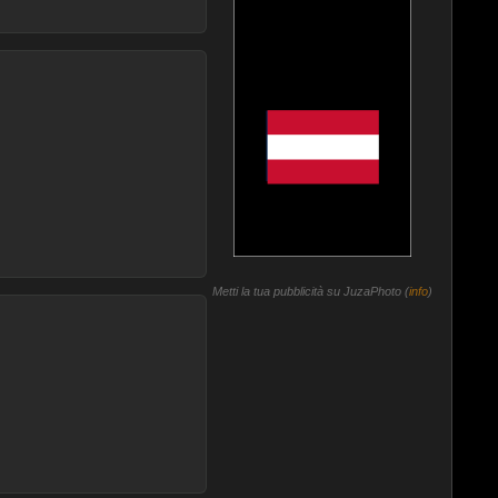
Metti la tua pubblicità su JuzaPhoto (
info
)