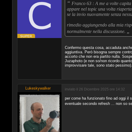
“
Franco 63 : A me a volte capita 
appare nel topic una volta riaperta
se la invio nuovamente senza nessun
rimedio aggiungendo alla mia rispo
„
normalmente nella discussione.
Confermo questa cosa, accaduta anche a
aggiuntiva. Però bisogna sempre controll
accorto che non era partito nulla. Sosp
Juzaphoto (e non so/non ricordo quanto
improvvisare tale, sono stato pessimo)
Lukeskywalker
inviato il 26 Dicembre 2025 ore 14:32
per come ha funzionato fino ad oggi il 
eventuale secondo refresh ... non so se 