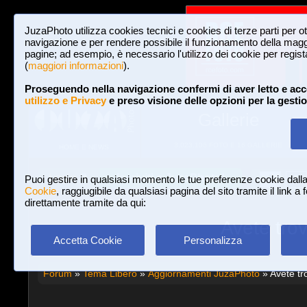
JuzaPhoto utilizza cookies tecnici e cookies di terze parti per o
navigazione e per rendere possibile il funzionamento della maggi
pagine; ad esempio, è necessario l'utilizzo dei cookie per registar
(
maggiori informazioni
).
Proseguendo nella navigazione confermi di aver letto e acc
utilizzo e Privacy
e preso visione delle opzioni per la gesti
Gallerie
3,023,106 FOTO E 16 GALLERIE
HOME E NEWS
Iscriviti a JuzaPhoto!
A
A
Login
Puoi gestire in qualsiasi momento le tue preferenze cookie dall
Cookie
, raggiugibile da qualsiasi pagina del sito tramite il link a
direttamente tramite da qui:
Avete tro
Accetta Cookie
Personalizza
Forum
»
Tema Libero
»
Aggiornamenti JuzaPhoto
» Avete tr