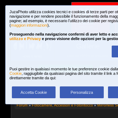
JuzaPhoto utilizza cookies tecnici e cookies di terze parti per o
navigazione e per rendere possibile il funzionamento della maggi
pagine; ad esempio, è necessario l'utilizzo dei cookie per registar
(
maggiori informazioni
).
Proseguendo nella navigazione confermi di aver letto e acc
utilizzo e Privacy
e preso visione delle opzioni per la gesti
Gallerie
3,023,106 FOTO E 16 GALLERIE
HOME E NEWS
Iscriviti a JuzaPhoto!
A
A
Login
Puoi gestire in qualsiasi momento le tue preferenze cookie dall
Cookie
, raggiugibile da qualsiasi pagina del sito tramite il link a
direttamente tramite da qui:
Accetta Cookie
Personalizza
Forum
»
Fotocamere, Accessori e Fotoritocco
»
Mirrorless S