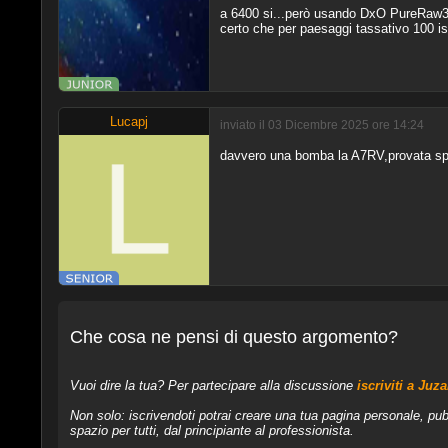
a 6400 si...però usando DxO PureRaw3
certo che per paesaggi tassativo 100 
Lucapj
inviato il 03 Dicembre 2025 ore 14:24
davvero una bomba la A7RV,provata sp
Che cosa ne pensi di questo argomento?
Vuoi dire la tua? Per partecipare alla discussione
iscriviti a Juz
Non solo: iscrivendoti potrai creare una tua pagina personale, pub
spazio per tutti, dal principiante al professionista.