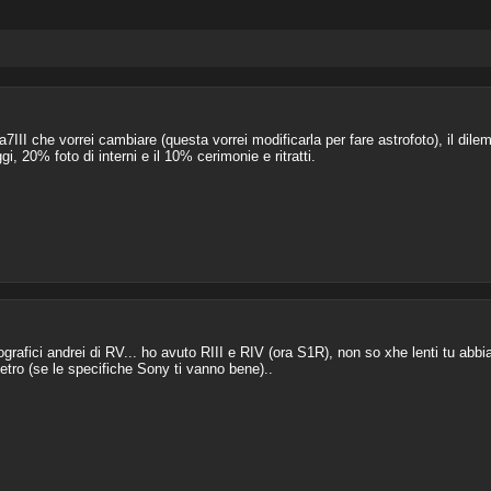
a7III che vorrei cambiare (questa vorrei modificarla per fare astrofoto), il di
, 20% foto di interni e il 10% cerimonie e ritratti.
tografici andrei di RV... ho avuto RIII e RIV (ora S1R), non so xhe lenti tu abb
dietro (se le specifiche Sony ti vanno bene)..