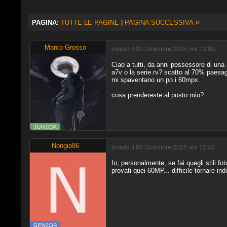
»
PAGINA:
TUTTE LE PAGINE
|
PAGINA SUCCESSIVA
Marco Grosso
inviato il 03 Dicembre 2025 ore 12:09
Ciao a tutti, da anni possessore di una 
a7v o la serie rv? scatto al 70% paesaggi
mi spaventano un po i 60mpx.
cosa prendereste al posto mio?
Nongio86
inviato il 03 Dicembre 2025 ore 12:45
Io, personalmente, se fai quegli stili fo
provati quei 60MP... difficile tornare in