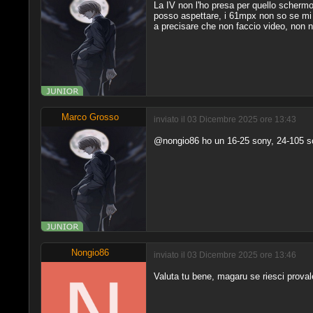
La IV non l'ho presa per quello schermo
posso aspettare, i 61mpx non so se mi p
a precisare che non faccio video, non n
Marco Grosso
inviato il 03 Dicembre 2025 ore 13:43
@nongio86 ho un 16-25 sony, 24-105 so
Nongio86
inviato il 03 Dicembre 2025 ore 13:46
Valuta tu bene, magaru se riesci proval