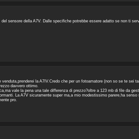
 del sensore della A7V. Dalle specifiche potrebbe essere adatto se non ti serv
e venduta,prenderei la A7IV.Credo che per un fotoamatore (non so se te sei ta
prezzo davvero ottimo.
,ma vale la pena una tale differenza di prezzo?oltre a 123 mb di file da gesti
rformanti. La A7V sicuramente super ma,a mio modestissimo parere,ha senso s
mente pro.