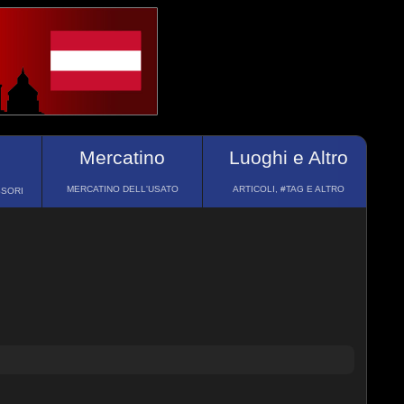
Mercatino
Luoghi e Altro
MERCATINO DELL'USATO
ARTICOLI, #TAG E ALTRO
SSORI