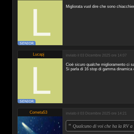
Migliorata vuol dire che sono chiacchi
Lucapj
inviato il 03 Dicembre 2025 ore 14:07
Cioè sicuro qualche miglioramento ci sa
Si parla di 16 stop di gamma dinamica c
Cometa53
inviato il 03 Dicembre 2025 ore 14:21
“
Qualcuno di voi che ha la RV a