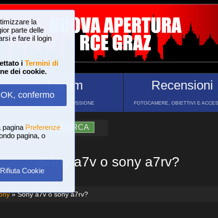
ttimizzare la
or parte delle
si e fare il login
ettato i
Termini di
one dei cookie.
Forum
Recensioni
OK, confermo
FORUM DI DISCUSSIONE
FOTOCAMERE, OBIETTIVI E ACCE
a pagina
?
AIUTO
Preferenze
RICERCA
 fondo pagina, o
Sony a7v o sony a7rv?
Rifiuta Cookie
ony
» Sony a7v o sony a7rv?