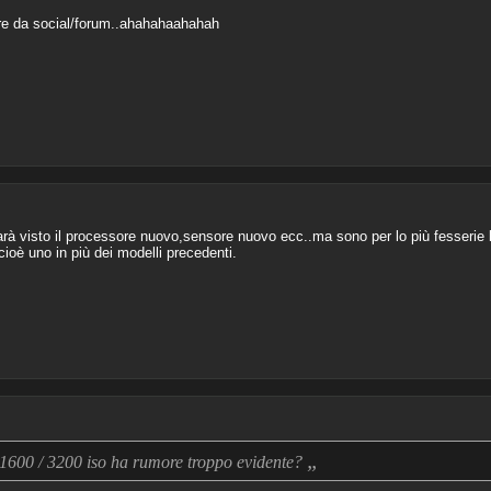
ere da social/forum..ahahahaahahah
rà visto il processore nuovo,sensore nuovo ecc..ma sono per lo più fesserie b
ioè uno in più dei modelli precedenti.
„
 1600 / 3200 iso ha rumore troppo evidente?