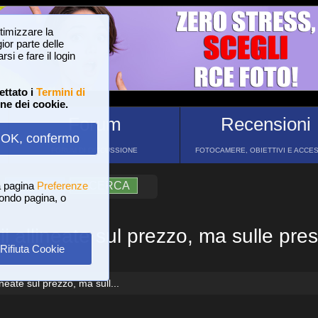
ttimizzare la
or parte delle
si e fare il login
ettato i
Termini di
one dei cookie.
Forum
Recensioni
OK, confermo
FORUM DI DISCUSSIONE
FOTOCAMERE, OBIETTIVI E ACCE
a pagina
?
AIUTO
Preferenze
RICERCA
 fondo pagina, o
ii allineate sul prezzo, ma sulle pre
Rifiuta Cookie
ineate sul prezzo, ma sull...