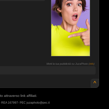
Metti la tua pubblicità su JuzaPhoto (
info
)
^
ttraverso link affiliati.
 - REA 167997- PEC juzaphoto@pec.it