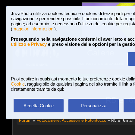
JuzaPhoto utilizza cookies tecnici e cookies di terze parti per o
navigazione e per rendere possibile il funzionamento della maggi
pagine; ad esempio, è necessario l'utilizzo dei cookie per registar
(
maggiori informazioni
).
Proseguendo nella navigazione confermi di aver letto e acc
utilizzo e Privacy
e preso visione delle opzioni per la gesti
Gallerie
3,023,106 FOTO E 16 GALLERIE
HOME E NEWS
Iscriviti a JuzaPhoto!
A
A
Login
Puoi gestire in qualsiasi momento le tue preferenze cookie dall
Cookie
, raggiugibile da qualsiasi pagina del sito tramite il link a
direttamente tramite da qui:
R5 e r6i
Accetta Cookie
Personalizza
Forum
»
Fotocamere, Accessori e Fotoritocco
» R5 e r6iii all