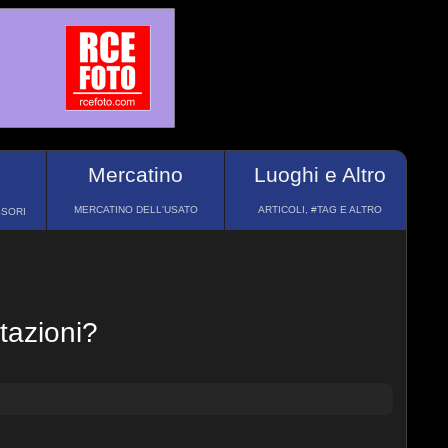
Mercatino
Luoghi e Altro
MERCATINO DELL'USATO
ARTICOLI, #TAG E ALTRO
SSORI
stazioni?