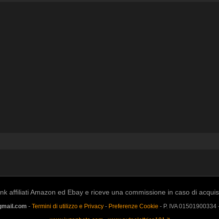
k affiliati Amazon ed Ebay e riceve una commissione in caso di acquisto a
gmail.com
-
Termini di utilizzo e Privacy
-
Preferenze Cookie
- P. IVA 01501900334