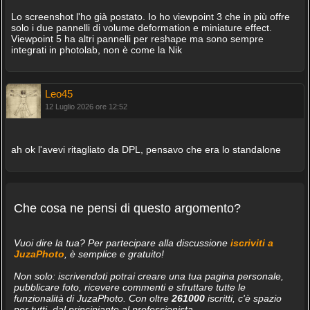
Lo screenshot l'ho già postato. Io ho viewpoint 3 che in più offre
solo i due pannelli di volume deformation e miniature effect.
Viewpoint 5 ha altri pannelli per reshape ma sono sempre
integrati in photolab, non è come la Nik
Leo45
12 Luglio 2026 ore 12:52
ah ok l'avevi ritagliato da DPL, pensavo che era lo standalone
Che cosa ne pensi di questo argomento?
Vuoi dire la tua? Per partecipare alla discussione
iscriviti a
JuzaPhoto
, è semplice e gratuito!
Non solo: iscrivendoti potrai creare una tua pagina personale,
pubblicare foto, ricevere commenti e sfruttare tutte le
funzionalità di JuzaPhoto. Con oltre
261000
iscritti, c'è spazio
per tutti, dal principiante al professionista.