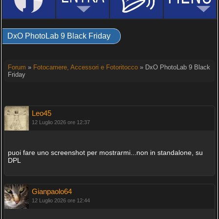
DxO PhotoLab 9 Black Friday
Forum
»
Fotocamere, Accessori e Fotoritocco
» DxO PhotoLab 9 Black
Friday
Leo45
12 Luglio 2026 ore 12:37
puoi fare uno screenshot per mostrarmi...non in standalone, su
DPL
Gianpaolo64
12 Luglio 2026 ore 12:44