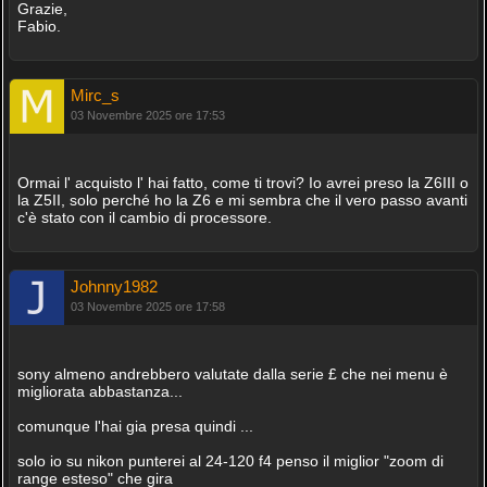
Grazie,
Fabio.
Mirc_s
03 Novembre 2025 ore 17:53
Ormai l' acquisto l' hai fatto, come ti trovi? Io avrei preso la Z6III o
la Z5II, solo perché ho la Z6 e mi sembra che il vero passo avanti
c'è stato con il cambio di processore.
Johnny1982
03 Novembre 2025 ore 17:58
sony almeno andrebbero valutate dalla serie £ che nei menu è
migliorata abbastanza...
comunque l'hai gia presa quindi ...
solo io su nikon punterei al 24-120 f4 penso il miglior "zoom di
range esteso" che gira