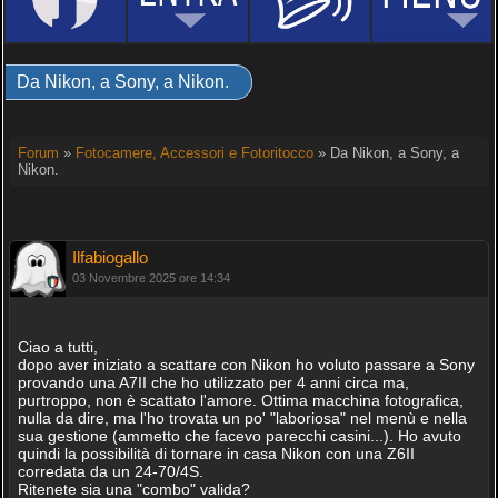
Da Nikon, a Sony, a Nikon.
Forum
»
Fotocamere, Accessori e Fotoritocco
» Da Nikon, a Sony, a
Nikon.
Ilfabiogallo
03 Novembre 2025 ore 14:34
Ciao a tutti,
dopo aver iniziato a scattare con Nikon ho voluto passare a Sony
provando una A7II che ho utilizzato per 4 anni circa ma,
purtroppo, non è scattato l'amore. Ottima macchina fotografica,
nulla da dire, ma l'ho trovata un po' "laboriosa" nel menù e nella
sua gestione (ammetto che facevo parecchi casini...). Ho avuto
quindi la possibilità di tornare in casa Nikon con una Z6II
corredata da un 24-70/4S.
Ritenete sia una "combo" valida?