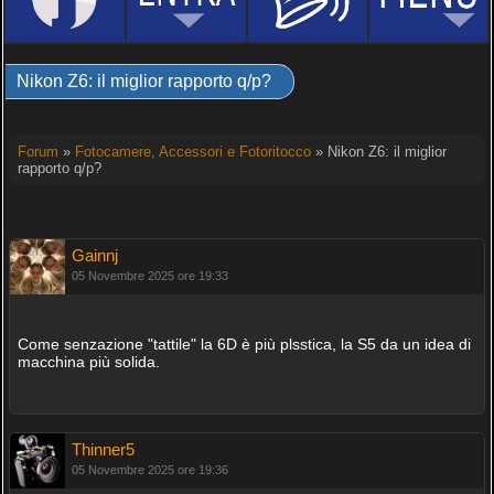
Nikon Z6: il miglior rapporto q/p?
Forum
»
Fotocamere, Accessori e Fotoritocco
» Nikon Z6: il miglior
rapporto q/p?
Gainnj
05 Novembre 2025 ore 19:33
Come senzazione "tattile" la 6D è più plsstica, la S5 da un idea di
macchina più solida.
Thinner5
05 Novembre 2025 ore 19:36