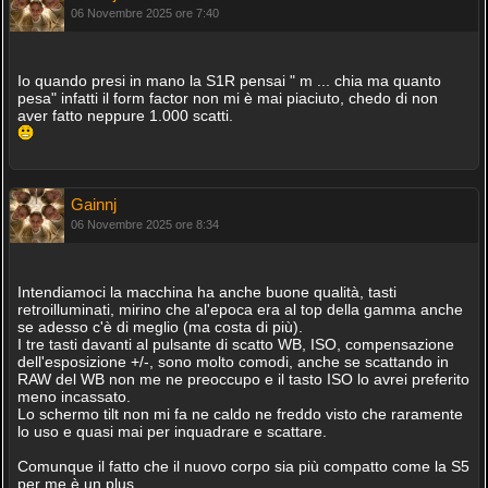
06 Novembre 2025 ore 7:40
Io quando presi in mano la S1R pensai " m ... chia ma quanto
pesa" infatti il form factor non mi è mai piaciuto, chedo di non
aver fatto neppure 1.000 scatti.
Gainnj
06 Novembre 2025 ore 8:34
Intendiamoci la macchina ha anche buone qualità, tasti
retroilluminati, mirino che al'epoca era al top della gamma anche
se adesso c'è di meglio (ma costa di più).
I tre tasti davanti al pulsante di scatto WB, ISO, compensazione
dell'esposizione +/-, sono molto comodi, anche se scattando in
RAW del WB non me ne preoccupo e il tasto ISO lo avrei preferito
meno incassato.
Lo schermo tilt non mi fa ne caldo ne freddo visto che raramente
lo uso e quasi mai per inquadrare e scattare.
Comunque il fatto che il nuovo corpo sia più compatto come la S5
per me è un plus.