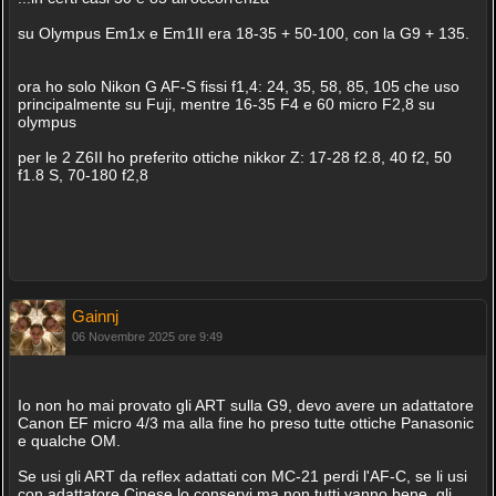
su Olympus Em1x e Em1II era 18-35 + 50-100, con la G9 + 135.
ora ho solo Nikon G AF-S fissi f1,4: 24, 35, 58, 85, 105 che uso
principalmente su Fuji, mentre 16-35 F4 e 60 micro F2,8 su
olympus
per le 2 Z6II ho preferito ottiche nikkor Z: 17-28 f2.8, 40 f2, 50
f1.8 S, 70-180 f2,8
Gainnj
06 Novembre 2025 ore 9:49
Io non ho mai provato gli ART sulla G9, devo avere un adattatore
Canon EF micro 4/3 ma alla fine ho preso tutte ottiche Panasonic
e qualche OM.
Se usi gli ART da reflex adattati con MC-21 perdi l'AF-C, se li usi
con adattatore Cinese lo conservi ma non tutti vanno bene, gli