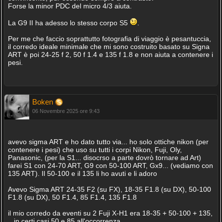
Forse la minor PDC del micro 4/3 aiuta.
La G9 II ha adesso lo stesso corpo S5
.
Per me che faccio soprattutto fotografia di viaggio è pesantuccia,
il corredo ideale minimale che mi sono costruito basato su Signa
ART è poi 24-25 f 2, 50 f 1.4 e 135 f 1.8 e non aiuta a contenere i
pesi.
Boken
06 Novembre 2025 ore 9:43
avevo sigma ART e ho dato tutto via... ho solo ottiche nikon (per
contenere i pesi) che uso su tutti i corpi Nikon, Fuji, Oly,
Panasonic, (per la S1... disocrso a parte dovrò tornare ad Art)
farei S1 con 24-70 ART, G9 con 50-100 ART, Gx9... (vediamo con
135 ART). Il 50-100 e il 135 li ho avuti e li adoro
Avevo Sigma ART 24-35 F2 (su FX), 18-35 F1.8 (su DX), 50-100
F1.8 (su DX), 50 F1.4, 85 F1.4, 135 F1.8
il mio corredo da eventi su 2 Fuji X-H1 era 18-35 + 50-100 + 135,
...in certi casi 50 e 85 all'occorrenza