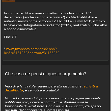
In compenso Nikon aveva obiettivi particolari come i PC
decentrabili (anche se non era l'unica*) o i Medical-Nikkor e
autentici mostri come lo zoom 1200-1700 e il 6mm f/2.8, il mitico
fisheye che "fotografava all'indietro" (220°), realizzati più che altro
a scopo dimostrativo.
Fine OT.
*
www.juzaphoto.com/topic2.php?
l=it&t=5151252&show=4#31138259
Che cosa ne pensi di questo argomento?
Vuoi dire la tua? Per partecipare alla discussione
iscriviti a
JuzaPhoto
, è semplice e gratuito!
Non solo: iscrivendoti potrai creare una tua pagina personale,
pubblicare foto, ricevere commenti e sfruttare tutte le
funzionalità di JuzaPhoto. Con oltre
261000
iscritti, c'è spazio
per tutti, dal principiante al professionista.