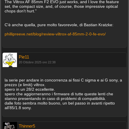
The Viltrox AF 85mm F2 EVO just works, and I love the feature
set, the compact size, and, of course, those impressive optical
chops don't hurt."
C'è anche quella, pure molto favorevole, di Bastian Kratzke:
phillipreeve.net/blog/review-viltrox-af-85mm-2-0-fe-evo/
Pie11
20 Ottobre 2025 ore 22:38
la serie per andare in concorrenza ai fissi C sigma e ai G sony, a
prezzo (e limiti) viltrox.
spero in un 28/2 eccellente.
spero che aggiorneranno i firmware di tutte queste lenti che
stanno presentando in caso di problemi di compatibilità.
dalle foto sembra molto buono, un bel passo in avanti ripetto
all'85/1.8 sony.
Thinner5