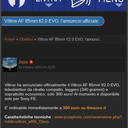
Viltrox AF 85mm f/2.0 EVO, l'annuncio ufficiale
Forum
»
Obiettivi
» Viltrox AF 85mm f/2.0 EVO, l'annunci...
Juza
20 Ottobre 2025 ore 22:05
Viltrox ha annunciato ufficialmente il Viltrox AF 85mm f/2.0 EVO,
teleobiettivo da ritratto compatto, leggero (340 grammi) e
soprattutto economico: solo 300 euro! Al momento è disponibile
solo per Sony FE.
E' ordinabile immediatamente a
300 euro su Amazon.it
Caratteristiche tecniche
:
www.juzaphoto.com/recensione.php?
l=it&t=viltrox_af85_f2evo