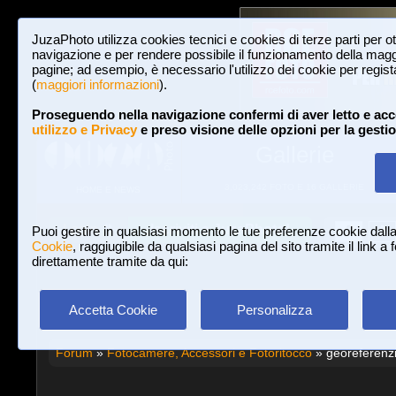
JuzaPhoto utilizza cookies tecnici e cookies di terze parti per o
navigazione e per rendere possibile il funzionamento della maggi
pagine; ad esempio, è necessario l'utilizzo dei cookie per registar
(
maggiori informazioni
).
Proseguendo nella navigazione confermi di aver letto e acc
utilizzo e Privacy
e preso visione delle opzioni per la gesti
Gallerie
3,023,242 FOTO E 16 GALLERIE
HOME E NEWS
Iscriviti a JuzaPhoto!
A
A
Login
Puoi gestire in qualsiasi momento le tue preferenze cookie dall
Cookie
, raggiugibile da qualsiasi pagina del sito tramite il link a
direttamente tramite da qui:
Accetta Cookie
Personalizza
Forum
»
Fotocamere, Accessori e Fotoritocco
» georeferenz