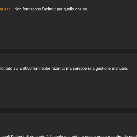
questi
. Non forniscono l'azimut per quello che so.
ontato sulla d850 fornirebbe l'azimut ma sarebbe una gestione manuale.
cali l'azimut di un punto è l'angolo misurato in senso orario a partire da nord 