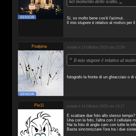
„
nel momento dello scatto.
Si, so molto bene cos'è l'azimut..
Il mio stupore è relativo al motivo per 
Poalpina
inviato il 13 Ottobre 2025 ore 22:59
“
Il mio stupore è relativo al motiv
fotografo la fronte di un ghiacciaio o di
Pie11
inviato il 14 Ottobre 2025 ore 15:17
E scattare due foto allo stesso tempo?
Una con la foto, l'altra con il cellular
Hai la foto di angle cam con tutte le inf
Basta sincronizzare l'ora tra i due siste