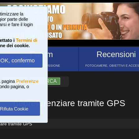
ttimizzare la
or parte delle
si e fare il login
ettato i
Termini di
one dei cookie.
Forum
Recensioni
OK, confermo
FORUM DI DISCUSSIONE
FOTOCAMERE, OBIETTIVI E ACCE
a pagina
?
AIUTO
Preferenze
RICERCA
 fondo pagina, o
georeferenziare tramite GPS
Rifiuta Cookie
iare tramite GPS