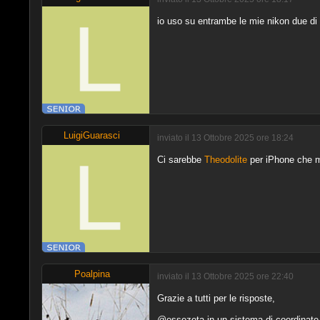
io uso su entrambe le mie nikon due di
LuigiGuarasci
inviato il 13 Ottobre 2025 ore 18:24
Ci sarebbe
Theodolite
per iPhone che m
Poalpina
inviato il 13 Ottobre 2025 ore 22:40
Grazie a tutti per le risposte,
@essezeta in un sistema di coordinate lo