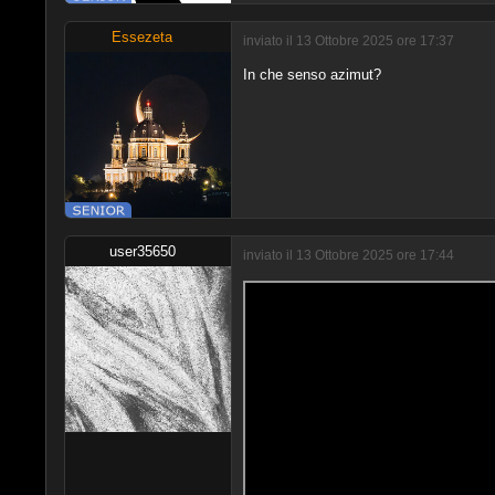
Essezeta
inviato il 13 Ottobre 2025 ore 17:37
In che senso azimut?
user35650
inviato il 13 Ottobre 2025 ore 17:44