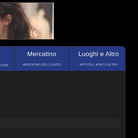
Mercatino
Luoghi e Altro
MERCATINO DELL'USATO
ARTICOLI, #TAG E ALTRO
SSORI