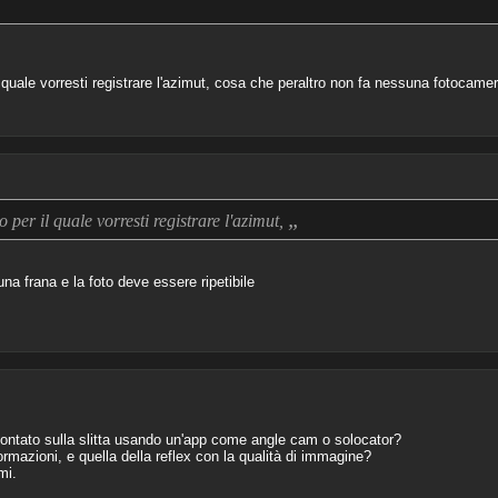
il quale vorresti registrare l'azimut, cosa che peraltro non fa nessuna fotocame
„
o per il quale vorresti registrare l'azimut,
 una frana e la foto deve essere ripetibile
e montato sulla slitta usando un'app come angle cam o solocator?
ormazioni, e quella della reflex con la qualità di immagine?
mi.