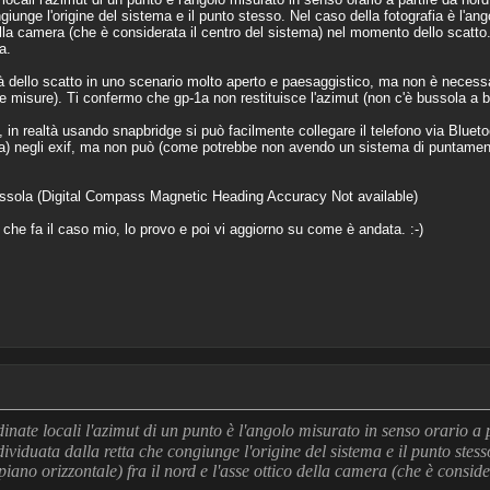
giunge l'origine del sistema e il punto stesso. Nel caso della fotografia è l'an
 della camera (che è considerata il centro del sistema) nel momento dello scatt
a.
ilità dello scatto in uno scenario molto aperto e paesaggistico, ma non è necess
le misure). Ti confermo che gp-1a non restituisce l'azimut (non c'è bussola a b
 realtà usando snapbridge si può facilmente collegare il telefono via Blueto
ta) negli exif, ma non può (come potrebbe non avendo un sistema di puntamen
sola (Digital Compass Magnetic Heading Accuracy Not available)
a che fa il caso mio, lo provo e poi vi aggiorno su come è andata. :-)
nate locali l'azimut di un punto è l'angolo misurato in senso orario a p
dividuata dalla retta che congiunge l'origine del sistema e il punto stess
piano orizzontale) fra il nord e l'asse ottico della camera (che è conside