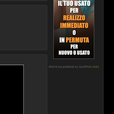
Metti la tua pubblicità su JuzaPhoto (
info
)