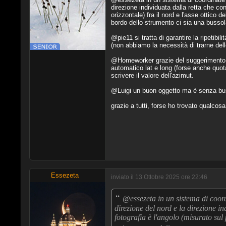
direzione individuata dalla retta che con
orizzontale) fra il nord e l'asse ottico
bordo dello strumento ci sia una bussol
@pie11 si tratta di garantire la ripetib
(non abbiamo la necessità di trarne del
@Homeworker grazie del suggerimento, in
automatico lat e long (forse anche quo
scrivere il valore dell'azimut.
@Luigi un buon oggetto ma è senza bus
grazie a tutti, forse ho trovato qualcos
Essezeta
inviato il 13 Ottobre 2025 ore 22:46
“
@essezeta in un sistema di coordi
direzione del nord e la direzione in
fotografia è l'angolo (misurato sul 