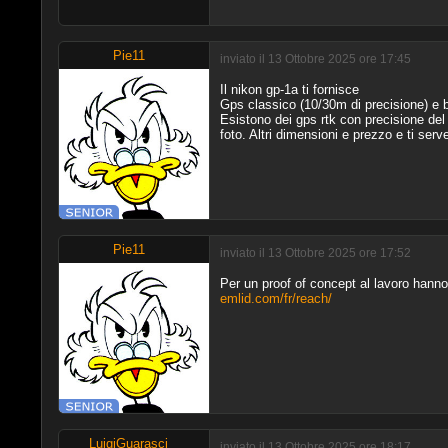
Pie11
inviato il 13 Ottobre 2025 ore 17:45
Il nikon gp-1a ti fornisce
Gps classico (10/30m di precisione) e b
Esistono dei gps rtk con precisione del 
foto. Altri dimensioni e prezzo e ti ser
Pie11
inviato il 13 Ottobre 2025 ore 17:52
Per un proof of concept al lavoro hann
emlid.com/fr/reach/
LuigiGuarasci
inviato il 13 Ottobre 2025 ore 18:17