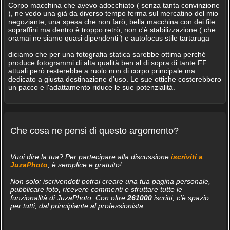
Corpo macchina che avevo adocchiato ( senza tanta convinzione
), ne vedo una già da diverso tempo ferma sul mercatino del mio
negoziante, una spesa che non farò, bella macchina con dei file
sopraffini ma dentro è troppo retrò, non c'è stabilizzazione ( che
oramai ne siamo quasi dipendenti ) e autofocus stile tartaruga
diciamo che per una fotografia statica sarebbe ottima perché
produce fotogrammi di alta qualità ben al di sopra di tante FF
attuali però resterebbe a ruolo non di corpo principale ma
dedicato a giusta destinazione d'uso. Le sue ottiche costerebbero
un pacco e l'adattamento riduce le sue potenzialità.
Che cosa ne pensi di questo argomento?
Vuoi dire la tua? Per partecipare alla discussione
iscriviti a
JuzaPhoto
, è semplice e gratuito!
Non solo: iscrivendoti potrai creare una tua pagina personale,
pubblicare foto, ricevere commenti e sfruttare tutte le
funzionalità di JuzaPhoto. Con oltre
261000
iscritti, c'è spazio
per tutti, dal principiante al professionista.