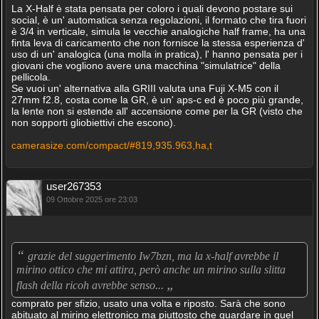
La X-Half è stata pensata per coloro i quali devono postare sui
social, è un' automatica senza regolazioni, il formato che tira fuori
è 3/4 in verticale, simula le vecchie analogiche half frame, ha una
finta leva di caricamento che non fornisce la stessa esperienza d'
uso di un' analogica (una molla in pratica), l' hanno pensata per i
giovani che vogliono avere una macchina "simulatrice" della
pellicola.
Se vuoi un' alternativa alla GRIII valuta una Fuji X-M5 con il
27mm f2.8, costa come la GR, è un' aps-c ed è poco più grande,
la lente non si estende all' accensione come per la GR (visto che
non sopporti gliobiettivi che escono).
camerasize.com/compact/#819,935.963,ha,t
user267353
09 Ottobre 2025 ore 23:03
“
grazie del suggerimento Iw7bzn, ma la x-half avrebbe il
mirino ottico che mi attira, però anche un mirino sulla slitta
„
flash della ricoh avrebbe senso...
comprato per sfizio, usato una volta e riposto. Sarà che sono
abituato al mirino elettronico ma piuttosto che guardare in quel