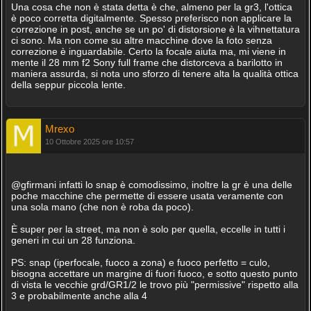
Una cosa che non è stata detta è che, almeno per la gr3, l'ottica
è poco corretta digitalmente. Spesso preferisco non applicare la
correzione in post, anche se un po' di distorsione è la vihnettatura
ci sono. Ma non come su altre macchine dove la foto senza
correzione è inguardabile. Certo la focale aiuta ma, mi viene in
mente il 28 mm f2 Sony full frame che distorceva a barilotto in
maniera assurda, si nota uno sforzo di tenere alta la qualità ottica
della seppur piccola lente.
Mrexo
10 Ottobre 2025 ore 10:57
@gfirmani infatti lo snap è comodissimo, inoltre la gr è una delle
poche macchine che permette di essere usata veramente con
una sola mano (che non è roba da poco).
È super per la street, ma non è solo per quella, eccelle in tutti i
generi in cui un 28 funziona.
PS: snap (iperfocale, fuoco a zona) e fuoco perfetto = culo,
bisogna accettare un margine di fuori fuoco, e sotto questo punto
di vista le vecchie grd/GR1/2 le trovo più "permissive" rispetto alla
3 e probabilmente anche alla 4