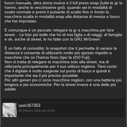
fuoco manuale, altra storia invece è il full press snap (tutte le gr lo
hanno, anche le vecchissime grd), quando sei in modalità di
scatto normale e premi il pulsante di scatto fino in fondo la
macchina scatta in modalità snap alla distanza di messa a fuoco
che hai impostato.
E comunque è un peccato relegare la gr a macchina per fare
street... Le foto più belle che ho di mia figlia o di viaggi, di famiglia
e ok, anche di street, le ho fatte con la GR1 MrGreen'
È un fatto di comodità: lo snapshot che ti permette di variare la
distanza ti consente di utilizzarlo molto più spesso rispetto a
macchine che ce l'hanno fisso (tipo la xf10 Fuji).
Non si tratta di relegare la macchina solo alla street, ma di
utilizzarla principalmente per il suo utilizzo migliore. Tieni conto
che il digitale è molto esigente sul punto di fuoco e quindi è
importante che sia il più preciso possibile.
Per altri generi poi ci sono macchine migliori, con una batteria più
longeva e più economiche. Per la street invece è una delle più
adatte
user267353
10 Ottobre 2025 ore 10:36