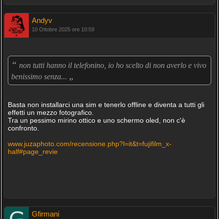
Andyv
10 Ottobre 2025 ore 10:59
“
non tutti hanno il telefonino, io ho scelto di non averlo e vivo
„
benissimo senza...
Basta non installarci una sim e tenerlo offline e diventa a tutti gli
effetti un mezzo fotografico.
Tra un pessimo mirino ottico e uno schermo oled, non c'è
confronto.
www.juzaphoto.com/recensione.php?l=it&t=fujifilm_x-
half#page_revie
Gfirmani