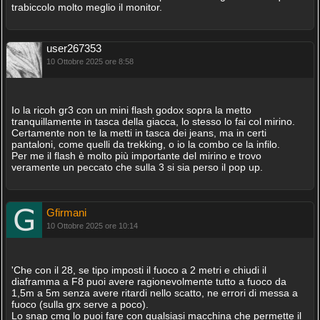
trabiccolo molto meglio il monitor.
user267353
10 Ottobre 2025 ore 8:58
Io la ricoh gr3 con un mini flash godox sopra la metto
tranquillamente in tasca della giacca, lo stesso lo fai col mirino.
Certamente non te la metti in tasca dei jeans, ma in certi
pantaloni, come quelli da trekking, o io la combo ce la infilo.
Per me il flash è molto più importante del mirino e trovo
veramente un peccato che sulla 3 si sia perso il pop up.
Gfirmani
10 Ottobre 2025 ore 10:14
'Che con il 28, se tipo imposti il fuoco a 2 metri e chiudi il
diaframma a F8 puoi avere ragionevolmente tutto a fuoco da
1,5m a 5m senza avere ritardi nello scatto, ne errori di messa a
fuoco (sulla grx serve a poco).
Lo snap cmq lo puoi fare con qualsiasi macchina che permette il