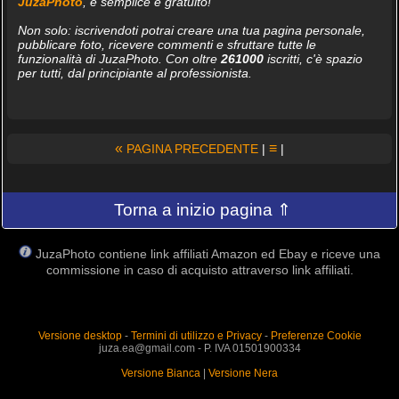
JuzaPhoto
, è semplice e gratuito!
Non solo: iscrivendoti potrai creare una tua pagina personale,
pubblicare foto, ricevere commenti e sfruttare tutte le
funzionalità di JuzaPhoto. Con oltre
261000
iscritti, c'è spazio
per tutti, dal principiante al professionista.
«
≡
PAGINA PRECEDENTE
|
|
Torna a inizio pagina ⇑
JuzaPhoto contiene link affiliati Amazon ed Ebay e riceve una
commissione in caso di acquisto attraverso link affiliati.
Versione desktop
-
Termini di utilizzo e Privacy
-
Preferenze Cookie
juza.ea@gmail.com - P. IVA 01501900334
Versione Bianca
|
Versione Nera