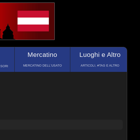
Mercatino
Luoghi e Altro
MERCATINO DELL'USATO
ARTICOLI, #TAG E ALTRO
SSORI