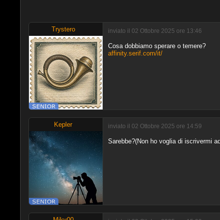
Trystero
inviato il 02 Ottobre 2025 ore 13:46
Cosa dobbiamo sperare o temere?
affinity.serif.com/it/
Kepler
inviato il 02 Ottobre 2025 ore 14:59
Sarebbe?(Non ho voglia di iscrivermi ad
Miky00