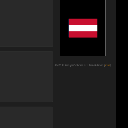
Metti la tua pubblicità su JuzaPhoto (
info
)