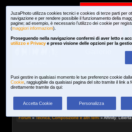
JuzaPhoto utilizza cookies tecnici e cookies di terze parti per o
navigazione e per rendere possibile il funzionamento della maggi
pagine; ad esempio, è necessario l'utilizzo dei cookie per registar
(
maggiori informazioni
).
Proseguendo nella navigazione confermi di aver letto e acc
utilizzo e Privacy
e preso visione delle opzioni per la gesti
Gallerie
3,023,106 FOTO E 16 GALLERIE
HOME E NEWS
Iscriviti a JuzaPhoto!
A
A
Login
Puoi gestire in qualsiasi momento le tue preferenze cookie dall
Cookie
, raggiugibile da qualsiasi pagina del sito tramite il link a
direttamente tramite da qui:
Accetta Cookie
Personalizza
Forum
»
Tecnica, Composizione e altri temi
» Affinity: Libertà 