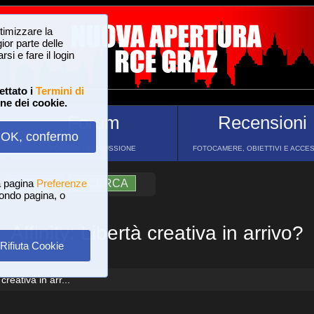
ttimizzare la
or parte delle
si e fare il login
ettato i
Termini di
one dei cookie.
Forum
Recensioni
OK, confermo
FORUM DI DISCUSSIONE
FOTOCAMERE, OBIETTIVI E ACCE
a pagina
?
AIUTO
Preferenze
RICERCA
 fondo pagina, o
Affinity: Libertà creativa in arrivo?
Rifiuta Cookie
creativa in arr...