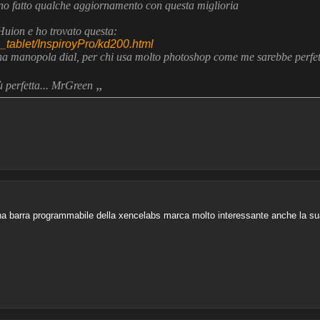
nno fatto qualche aggiornamento con questa miglioria
 Huion e ho trovato questa:
_tablet/InspiroyPro/kd200.html
una manopola dial, per chi usa molto photoshop come me sarebbe perfet
„
ù perfetta... MrGreen
na barra programmabile della xencelabs marca molto interessante anche la sua