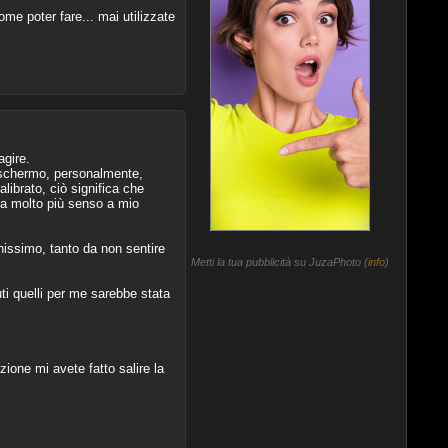
 poter fare... mai utilizzate
gire.
o schermo, personalmente,
librato, ciò significa che
ì ha molto più senso a mio
issimo, tanto da non sentire
Metti la tua pubblicità su JuzaPhoto (
info
)
vuti quelli per me sarebbe stata
ione mi avete fatto salire la