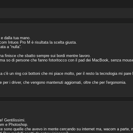
 e dalla tua mano.
m Intuos Pro M è risultata la scelta giusta.
ta a “nulla”.
ma finisce che sbatto sempre sui bordi mentre lavoro.
, ma so di persone che fanno fotoritocco con il pad dei MacBook, senza mouse 
mia c'è un ring coi bottoni che mi piace molto, per il resto la tecnologia mi pare
per i driver, che vengono mantenuti aggiornati, oltre che per l'ergonomia.
te! Gentilissimi.
oom e Photoshop.
ite sono quelle che avevo in mente cercando su internet ma, wacom a parte, 