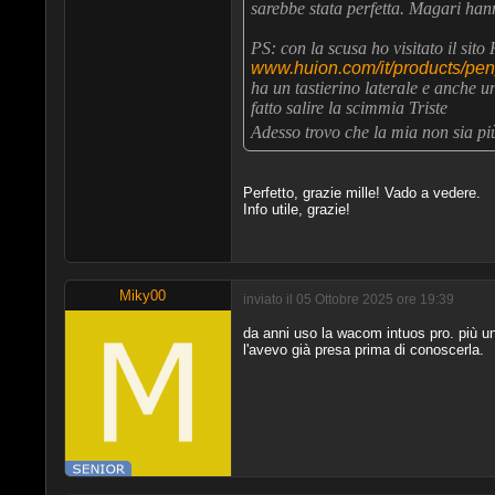
sarebbe stata perfetta. Magari ha
PS: con la scusa ho visitato il sito
www.huion.com/it/products/pen
ha un tastierino laterale e anche 
fatto salire la scimmia Triste
Adesso trovo che la mia non sia pi
Perfetto, grazie mille! Vado a vedere.
Info utile, grazie!
Miky00
inviato il 05 Ottobre 2025 ore 19:39
da anni uso la wacom intuos pro. più u
l'avevo già presa prima di conoscerla.