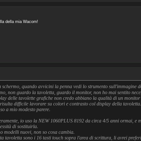
ella della mia Wacom!
schermo, quando avvicini la penna vedi lo strumento sull'immagine d
mo, non guardo la tavoletta, guardo il monitor, non ho mai sentito nece
ay delle tavolette grafiche non credo abbiano la qualità di un monitor
risulta difficile lavorare su colori e contrasto col display della tavolett
enso a mio modesto parere.
ceramente, io uso la NEW 1060PLUS 8192 da circa 4/5 anni ormai, e mi
sità di sostituirla.
o modelli nuovi, non so cosa cambia.
tavoletta sono i 16 tasti touch sopra l'area di scrittura, li avrei preferit