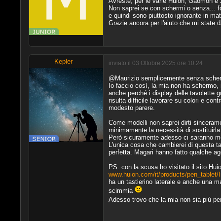
Avreste, per le varie Huion, Gaomon e 
Non saprei se con schermi o senza... 
e quindi sono piuttosto ignorante in mat
Grazie ancora per l'aiuto che mi state 
Kepler
inviato il 03 Ottobre 2025 ore 10:24
@Maurizio semplicemente senza schermo
Io faccio così, la mia non ha schermo, 
anche perché i display delle tavolette g
risulta difficile lavorare su colori e co
modesto parere.
Come modelli non saprei dirti sinceram
minimamente la necessità di sostituirla
Però sicuramente adesso ci saranno mo
L'unica cosa che cambierei di questa tavol
perfetta. Magari hanno fatto qualche a
PS: con la scusa ho visitato il sito Hui
www.huion.com/it/products/pen_tablet/
ha un tastierino laterale e anche una m
scimmia
Adesso trovo che la mia non sia più per