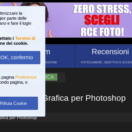
ttimizzare la
or parte delle
si e fare il login
ettato i
Termini di
one dei cookie.
Forum
Recensioni
OK, confermo
FORUM DI DISCUSSIONE
FOTOCAMERE, OBIETTIVI E ACCE
a pagina
?
AIUTO
Preferenze
RICERCA
 fondo pagina, o
Tavoletta Grafica per Photoshop
Rifiuta Cookie
afica per Photoshop