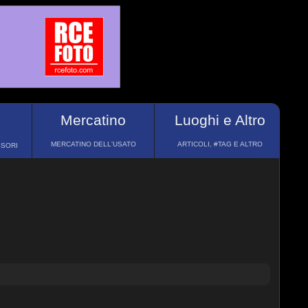
Mercatino
Luoghi e Altro
MERCATINO DELL'USATO
ARTICOLI, #TAG E ALTRO
SSORI