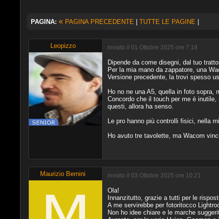
«
PAGINA:
PAGINA PRECEDENTE
|
TUTTE LE PAGINE
|
Leopizzo
inviato il 01 Ottobre 2025 ore 7:18
Dipende da come disegni, dal tuo tratto
Per la mia mano da zappatore, una Waco
Versione precedente, la trovi spesso usa
Ho no ne una A5, quella in foto sopra, 
Concordo che il touch per me è inutile
questi, allora ha senso.
Le pro hanno più controlli fisici, nella 
Ho avuto tre tavolette, ma Wacom vince 
Maurizio Bernini
inviato il 03 Ottobre 2025 ore 10:21
Ola!
Innanzitutto, grazie a tutti per le rispos
A me servirebbe per fotoritocco Lightr
Non ho idee chiare e le marche sugger