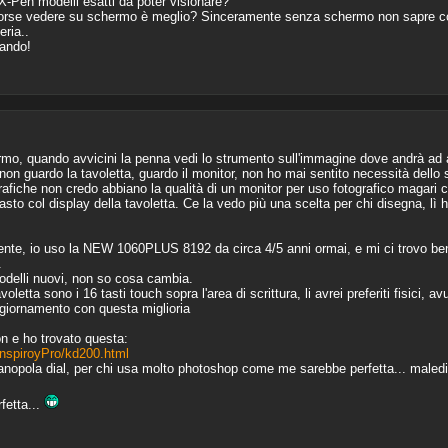
X-Pen modelli esatti da poter visionare?
forse vedere su schermo è meglio? Sinceramente senza schermo non sapre come
eria..
dando!
, quando avvicini la penna vedi lo strumento sull'immagine dove andrà ad a
non guardo la tavoletta, guardo il monitor, non ho mai sentito necessità dell
rafiche non credo abbiano la qualità di un monitor per uso fotografico magari ca
ntrasto col display della tavoletta. Ce la vedo più una scelta per chi disegna, l
ente, io uso la NEW 1060PLUS 8192 da circa 4/5 anni ormai, e mi ci trovo ben
.
delli nuovi, non so cosa cambia.
etta sono i 16 tasti touch sopra l'area di scrittura, li avrei preferiti fisici, a
ggiornamento con questa miglioria
on e ho trovato questa:
InspiroyPro/kd200.html
anopola dial, per chi usa molto photoshop come me sarebbe perfetta... malediz
fetta...