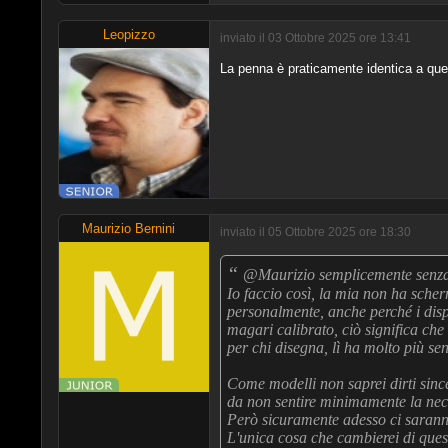
Leopizzo
inviato il 03 Ottobre 2025 ore 13:41
La penna è praticamente identica a qu
Maurizio Bernini
inviato il 05 Ottobre 2025 ore 18:30
“
@Maurizio semplicemente senza 
Io faccio così, la mia non ha scher
personalmente, anche perché i displ
magari calibrato, ciò significa che 
per chi disegna, lì ha molto più s
Come modelli non saprei dirti sin
da non sentire minimamente la neces
Però sicuramente adesso ci sarann
L'unica cosa che cambierei di questa 