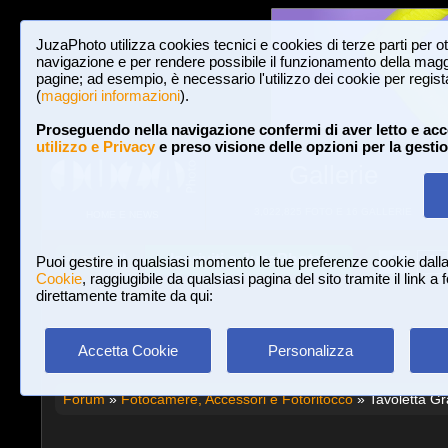
JuzaPhoto utilizza cookies tecnici e cookies di terze parti per o
navigazione e per rendere possibile il funzionamento della maggi
pagine; ad esempio, è necessario l'utilizzo dei cookie per registar
(
maggiori informazioni
).
Proseguendo nella navigazione confermi di aver letto e acc
utilizzo e Privacy
e preso visione delle opzioni per la gesti
Gallerie
3,022,825 FOTO E 16 GALLERIE
HOME E NEWS
Iscriviti a JuzaPhoto!
A
A
Login
Puoi gestire in qualsiasi momento le tue preferenze cookie dall
Cookie
, raggiugibile da qualsiasi pagina del sito tramite il link a
direttamente tramite da qui:
Accetta Cookie
Personalizza
Forum
»
Fotocamere, Accessori e Fotoritocco
» Tavoletta Gr