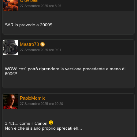
Giovibalti
27 Settembre 2025 ore 8:26
SAR lo prevede a 2000$
Mastro78
27 Settembre 2025 ore 9:01
WOW! così potrò riprendere la versione precedente a meno di
600€!!
PaoloMcmlx
27 Settembre 2025 ore 10:20
1,4:1... come il Canon
Non è che si siano proprio sprecati eh...