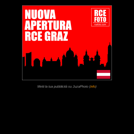
Metti la tua pubblicità su JuzaPhoto (
info
)