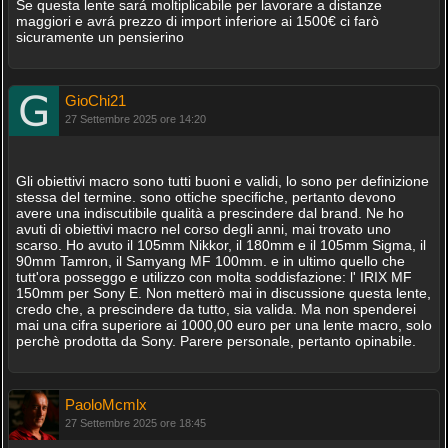
Se questa lente sará moltiplicabile per lavorare a distanze
maggiori e avrá prezzo di import inferiore ai 1500€ ci farò
sicuramente un pensierino
GioChi21
27 Settembre 2025 ore 14:20
Gli obiettivi macro sono tutti buoni e validi, lo sono per definizione
stessa del termine. sono ottiche specifiche, pertanto devono
avere una indiscutibile qualità a prescindere dal brand. Ne ho
avuti di obiettivi macro nel corso degli anni, mai trovato uno
scarso. Ho avuto il 105mm Nikkor, il 180mm e il 105mm Sigma, il
90mm Tamron, il Samyang MF 100mm. e in ultimo quello che
tutt'ora posseggo e utilizzo con molta soddisfazione: l' IRIX MF
150mm per Sony E. Non metterò mai in discussione questa lente,
credo che, a prescindere da tutto, sia valida. Ma non spenderei
mai una cifra superiore ai 1000,00 euro per una lente macro, solo
perchè prodotta da Sony. Parere personale, pertanto opinabile.
PaoloMcmlx
27 Settembre 2025 ore 18:45