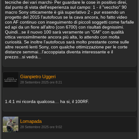
tecniche dei vari marchi- Per guardare le cose in positivo direi,
dal punto di vista dell'esperienza sul campo: 1 - il "vecchio" 90
macro Sony otticamente è già superlativo 2 - pur essendo un
progetto del 2015 l'autofocus se la cava ancora, ho fatto video
con AF continuo con inseguimento di piccoli soggetti come farfalle
ed api da un fiore all'altro (con 6700) con risultati degnissimi.
Quindi...se il nuovo 100 sarà veramente un "GM" con qualità
ottica verosimilmente ancora più alta, lo attendo con molta
curiosità. Se inoltre l'autofocus sarà molto prestante come sulle
altre recenti lenti Sony, con qualche ottimizzazione per le corte
distanze semmai...l'accoppiata diventa interessante e il
prezzo...si vedrà...
Gianpietro Uggeri
28 Settembre 2025 ore 8:21
1.4:1 mi ricorda qualcosa… ha si, il 100RF.
Lomapada
28 Settembre 2025 ore 9:02