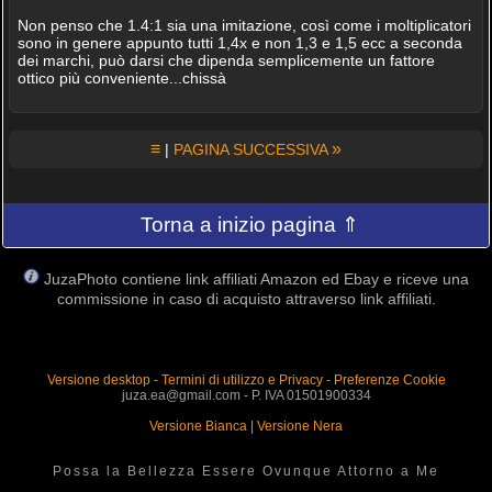
Non penso che 1.4:1 sia una imitazione, così come i moltiplicatori
sono in genere appunto tutti 1,4x e non 1,3 e 1,5 ecc a seconda
dei marchi, può darsi che dipenda semplicemente un fattore
ottico più conveniente...chissà
≡
»
|
PAGINA SUCCESSIVA
Torna a inizio pagina ⇑
JuzaPhoto contiene link affiliati Amazon ed Ebay e riceve una
commissione in caso di acquisto attraverso link affiliati.
Versione desktop
-
Termini di utilizzo e Privacy
-
Preferenze Cookie
juza.ea@gmail.com - P. IVA 01501900334
Versione Bianca
|
Versione Nera
Possa la Bellezza Essere Ovunque Attorno a Me