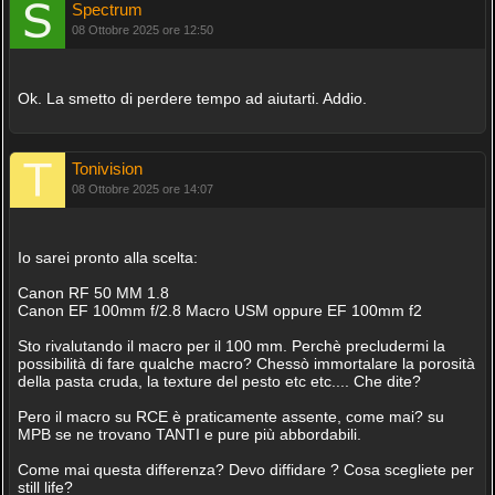
Spectrum
08 Ottobre 2025 ore 12:50
Ok. La smetto di perdere tempo ad aiutarti. Addio.
Tonivision
08 Ottobre 2025 ore 14:07
Io sarei pronto alla scelta:
Canon RF 50 MM 1.8
Canon EF 100mm f/2.8 Macro USM oppure EF 100mm f2
Sto rivalutando il macro per il 100 mm. Perchè precludermi la
possibilità di fare qualche macro? Chessò immortalare la porosità
della pasta cruda, la texture del pesto etc etc.... Che dite?
Pero il macro su RCE è praticamente assente, come mai? su
MPB se ne trovano TANTI e pure più abbordabili.
Come mai questa differenza? Devo diffidare ? Cosa scegliete per
still life?