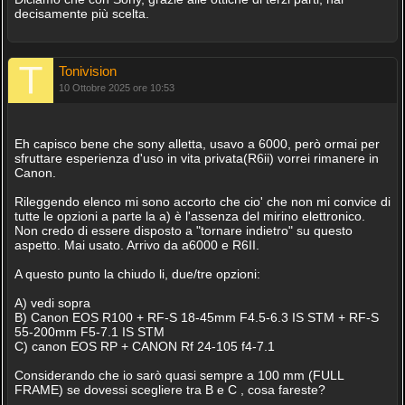
decisamente più scelta.
Tonivision
10 Ottobre 2025 ore 10:53
Eh capisco bene che sony alletta, usavo a 6000, però ormai per
sfruttare esperienza d'uso in vita privata(R6ii) vorrei rimanere in
Canon.
Rileggendo elenco mi sono accorto che cio' che non mi convice di
tutte le opzioni a parte la a) è l'assenza del mirino elettronico.
Non credo di essere disposto a "tornare indietro" su questo
aspetto. Mai usato. Arrivo da a6000 e R6II.
A questo punto la chiudo li, due/tre opzioni:
A) vedi sopra
B) Canon EOS R100 + RF-S 18-45mm F4.5-6.3 IS STM + RF-S
55-200mm F5-7.1 IS STM
C) canon EOS RP + CANON Rf 24-105 f4-7.1
Considerando che io sarò quasi sempre a 100 mm (FULL
FRAME) se dovessi scegliere tra B e C , cosa fareste?