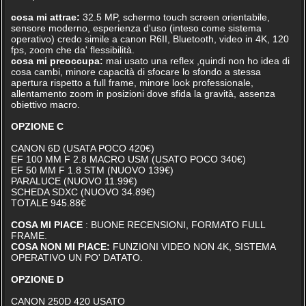
cosa mi attrae:
32.5 MP, schermo touch screen orientabile,
sensore moderno, esperienza d'uso (inteso come sistema
operativo) credo simile a canon R6II, Bluetooth, video in 4K, 120
fps, zoom che da' flessibilità.
cosa mi preoccupa:
mai usato una reflex ,quindi non ho idea di
cosa cambi, minore capacità di sfocare lo sfondo a stessa
apertura rispetto a full frame, minore look professionale,
allentamento zoom in posizioni dove sfida la gravità, assenza
obiettivo macro.
OPZIONE C
CANON 6D (USATA POCO 420€)
EF 100 MM F 2.8 MACRO USM (USATO POCO 340€)
EF 50 MM F 1.8 STM (NUOVO 139€)
PARALUCE (NUOVO 11.99€)
SCHEDA SDXC (NUOVO 34.89€)
TOTALE 945.88€
COSA MI PIACE
: BUONE RECENSIONI, FORMATO FULL
FRAME.
COSA NON MI PIACE:
FUNZIONI VIDEO NON 4K, SISTEMA
OPERATIVO UN PO' DATATO.
OPZIONE D
CANON 250D 420 USATO