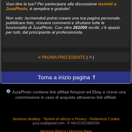
Vuoi dire la tua? Per partecipare alla discussione
iscriviti a
JuzaPhoto
, è semplice e gratuito!
Non solo: iscrivendoti potrai creare una tua pagina personale,
pubblicare foto, ricevere commenti e sfruttare tutte le
funzionalità di JuzaPhoto. Con oltre
261000
iscritti, c'è spazio
per tutti, dal principiante al professionista.
«
≡
PAGINA PRECEDENTE
|
|
Torna a inizio pagina ⇑
JuzaPhoto contiene link affiliati Amazon ed Ebay e riceve una
commissione in caso di acquisto attraverso link affiliati.
Versione desktop
-
Termini di utilizzo e Privacy
-
Preferenze Cookie
juza.ea@gmail.com - P. IVA 01501900334
Versione Bianca
|
Versione Nera