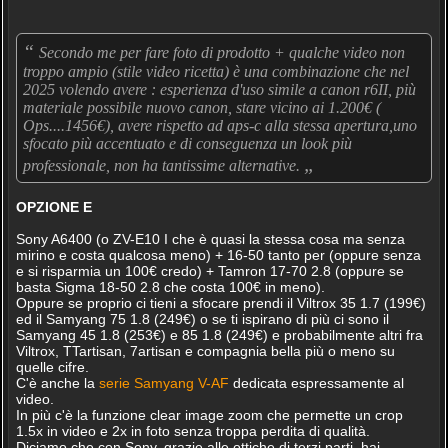
“
Secondo me per fare foto di prodotto + qualche video non
troppo ampio (stile video ricetta) è una combinazione che nel
2025 volendo avere : esperienza d'uso simile a canon r6II, più
materiale possibile nuovo canon, stare vicino ai 1.200€ (
Ops....1456€), avere rispetto ad aps-c alla stessa apertura,uno
sfocato più accentuato e di conseguenza un look più
„
professionale, non ha tantissime alternative.
OPZIONE E
Sony A6400 (o ZV-E10 I che è quasi la stessa cosa ma senza
mirino e costa qualcosa meno) + 16-50 tanto per (oppure senza
e si risparmia un 100€ credo) + Tamron 17-70 2.8 (oppure se
basta Sigma 18-50 2.8 che costa 100€ in meno).
Oppure se proprio ci tieni a sfocare prendi il Viltrox 35 1.7 (199€)
ed il Samyang 75 1.8 (249€) o se ti ispirano di più ci sono il
Samyang 45 1.8 (253€) e 85 1.8 (249€) e probabilmente altri fra
Viltrox, TTartisan, 7artisan e compagnia bella più o meno su
quelle cifre.
C'è anche la
serie Samyang V-AF
dedicata espressamente al
video.
In più c'è la funzione clear image zoom che permette un crop
1.5x in video e 2x in foto senza troppa perdita di qualità.
Diciamo che con Sony, grazie alle ottiche di terzi parti, hai