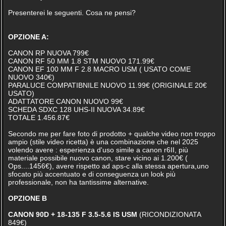
Presenterei le seguenti. Cosa ne pensi?
OPZIONE A:
CANON RP NUOVA 799€
CANON RF 50 MM 1.8 STM NUOVO 171.99€
CANON EF 100 MM F 2.8 MACRO USM ( USATO COME
NUOVO 340€)
PARALUCE COMPATIBNILE NUOVO 11.99€ (ORIGINALE 20€
USATO)
ADATTATORE CANON NUOVO 99€
SCHEDA SDXC 128 UHS-II NUOVA 34.89€
TOTALE 1.456.87€
Secondo me per fare foto di prodotto + qualche video non troppo
ampio (stile video ricetta) è una combinazione che nel 2025
volendo avere : esperienza d'uso simile a canon r6II, più
materiale possibile nuovo canon, stare vicino ai 1.200€ (
Ops....1456€), avere rispetto ad aps-c alla stessa apertura,uno
sfocato più accentuato e di conseguenza un look più
professionale, non ha tantissime alternative.
OPZIONE B
CANON 90D + 18-135 F 3.5-5.6 IS USM
(RICONDIZIONATA
849€)