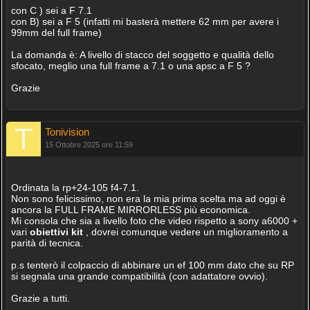
con C ) sei a F 7.1
con B) sei a F 5 (infatti mi basterà mettere 62 mm per avere i
99mm del full frame)
La domanda è: A livello di stacco del soggetto e qualità dello
sfocato, meglio una full frame a 7.1 o una apsc a F 5 ?
Grazie
Tonivision
15 Ottobre 2025 ore 11:59
Ordinata la rp+24-105 f4-7.1.
Non sono felicissimo, non era la mia prima scelta ma ad oggi è
ancora la FULL FRAME MIRRORLESS più economica.
Mi consola che sia a livello foto che video rispetto a sony a6000 +
vari
obiettivi
kit
, dovrei comunque vedere un miglioramento a
parità di tecnica.
p.s tenterò il colpaccio di abbinare un ef 100 mm dato che su RP
si segnala una grande compatibilità (con adattatore ovvio).
Grazie a tutti.