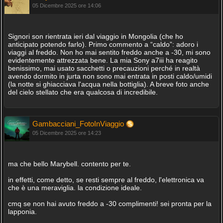
05 Dicembre 2025 ore 14:06
Signori son rientrata ieri dal viaggio in Mongolia (che ho
anticipato potendo farlo). Primo commento a “caldo”: adoro i
viaggi al freddo. Non ho mai sentito freddo anche a -30, mi sono
evidentemente attrezzata bene. La mia Sony a7iii ha reagito
benissimo, mai usato sacchetti o precauzioni perché in realtà
avendo dormito in jurta non sono mai entrata in posti caldo/umidi
(la notte si ghiacciava l'acqua nella bottiglia). A breve foto anche
del cielo stellato che era qualcosa di incredibile.
Gambacciani_FotoInViaggio
05 Dicembre 2025 ore 14:23
ma che bello Marybell. contento per te.
in effetti, come detto, se resti sempre al freddo, l'elettronica va
che è una meraviglia. la condizione ideale.
cmq se non hai avuto freddo a -30 complimenti! sei pronta per la
lapponia.