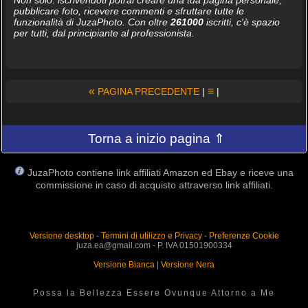
pubblicare foto, ricevere commenti e sfruttare tutte le
funzionalità di JuzaPhoto. Con oltre
261000
iscritti, c'è spazio
per tutti, dal principiante al professionista.
«
≡
PAGINA PRECEDENTE
|
|
Torna a inizio pagina ⇑
JuzaPhoto contiene link affiliati Amazon ed Ebay e riceve una
commissione in caso di acquisto attraverso link affiliati.
Versione desktop
-
Termini di utilizzo e Privacy
-
Preferenze Cookie
juza.ea@gmail.com - P. IVA 01501900334
Versione Bianca
|
Versione Nera
Possa la Bellezza Essere Ovunque Attorno a Me