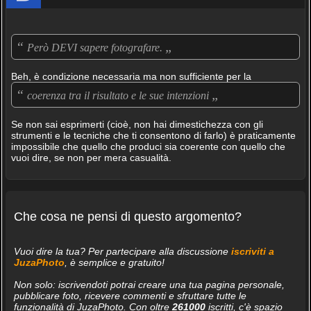
“
„
Però DEVI sapere fotografare.
Beh, è condizione necessaria ma non sufficiente per la
“
„
coerenza tra il risultato e le sue intenzioni
Se non sai esprimerti (cioè, non hai dimestichezza con gli
strumenti e le tecniche che ti consentono di farlo) è praticamente
impossibile che quello che produci sia coerente con quello che
vuoi dire, se non per mera casualità.
Che cosa ne pensi di questo argomento?
Vuoi dire la tua? Per partecipare alla discussione
iscriviti a
JuzaPhoto
, è semplice e gratuito!
Non solo: iscrivendoti potrai creare una tua pagina personale,
pubblicare foto, ricevere commenti e sfruttare tutte le
funzionalità di JuzaPhoto. Con oltre
261000
iscritti, c'è spazio