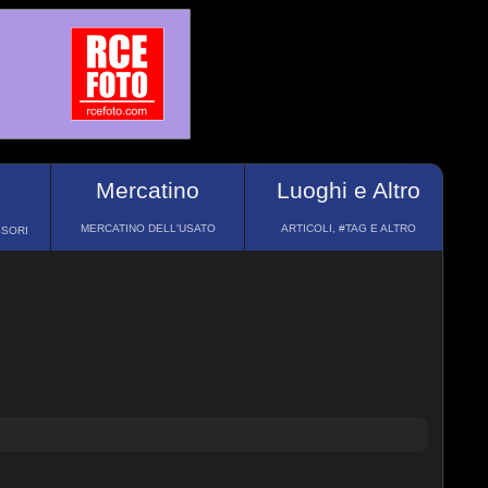
Mercatino
Luoghi e Altro
MERCATINO DELL'USATO
ARTICOLI, #TAG E ALTRO
SSORI