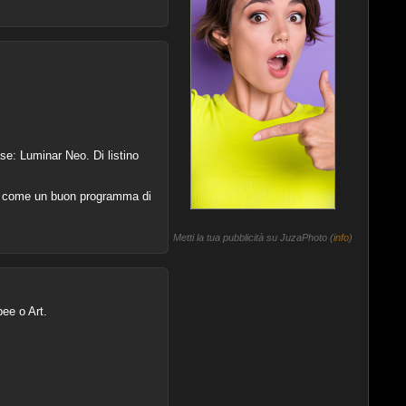
se: Luminar Neo. Di listino
fie come un buon programma di
Metti la tua pubblicità su JuzaPhoto (
info
)
pee o Art.