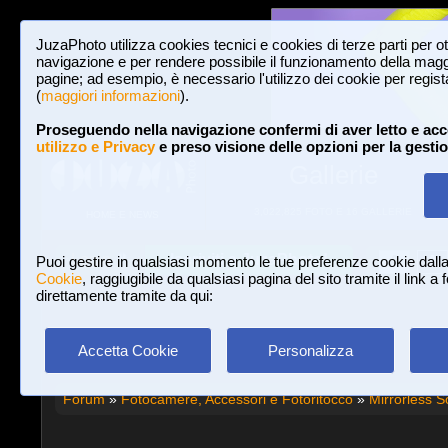
JuzaPhoto utilizza cookies tecnici e cookies di terze parti per o
navigazione e per rendere possibile il funzionamento della maggi
pagine; ad esempio, è necessario l'utilizzo dei cookie per registar
(
maggiori informazioni
).
Proseguendo nella navigazione confermi di aver letto e acc
utilizzo e Privacy
e preso visione delle opzioni per la gesti
Gallerie
3,022,825 FOTO E 16 GALLERIE
HOME E NEWS
Iscriviti a JuzaPhoto!
A
A
Login
Puoi gestire in qualsiasi momento le tue preferenze cookie dall
Cookie
, raggiugibile da qualsiasi pagina del sito tramite il link a
direttamente tramite da qui:
Accetta Cookie
Personalizza
Forum
»
Fotocamere, Accessori e Fotoritocco
»
Mirrorless S