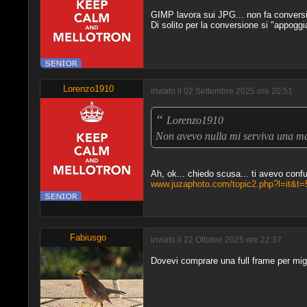
GIMP lavora sui JPG... non fa conversi
Di solito per la conversione si "appog
Lorenzo1910
inviato il 02 Settembre 2025 ore 20:51
“
Lorenzo1910
Non avevo nulla mi serviva una ma
Ah, ok... chiedo scusa... ti avevo confu
www.juzaphoto.com/topic2.php?l=it&t
Fabiusgo
inviato il 22 Ottobre 2025 ore 22:37
Dovevi comprare una full frame per migli