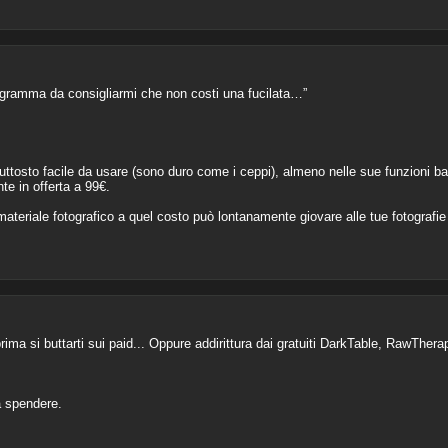
gramma da consigliarmi che non costi una fucilata…”
iuttosto facile da usare (sono duro come i ceppi), almeno nelle sue funzioni ba
e in offerta a 99€.
materiale fotografico a quel costo può lontanamente giovare alle tue fotogra
prima si buttarti sui paid... Oppure addirittura dai gratuiti DarkTable, RawThera
a spendere.