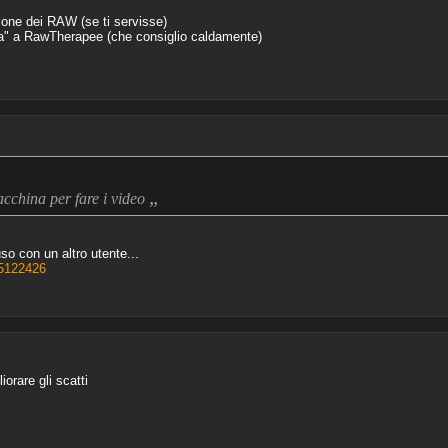
one dei RAW (se ti servisse)
gia" a RawTherapee (che consiglio caldamente)
„
cchina per fare i video
so con un altro utente...
=5122426
orare gli scatti