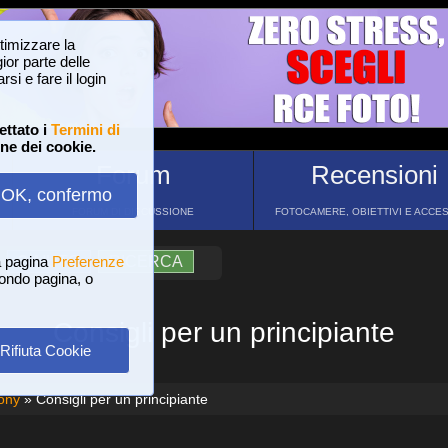
ttimizzare la
or parte delle
si e fare il login
ettato i
Termini di
one dei cookie.
Forum
Recensioni
OK, confermo
FORUM DI DISCUSSIONE
FOTOCAMERE, OBIETTIVI E ACCE
a pagina
?
AIUTO
Preferenze
RICERCA
 fondo pagina, o
Consigli per un principiante
Rifiuta Cookie
ony
» Consigli per un principiante