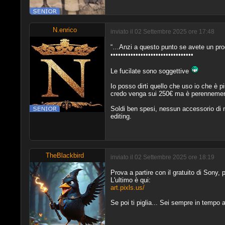
N.enrico
inviato il 02 Settembre 2025 ore 17:48
“…Anzi a questo punto se avete un pro
•••••••••••••••••••••••••••••••••
Le fucilate sono soggettive
Io posso dirti quello che uso io che è p
credo venga sui 250€ ma è perennement
Soldi ben spesi, nessun accessorio di 
editing.
TheBlackbird
inviato il 02 Settembre 2025 ore 18:19
Prova a partire con il gratuito di Sony, 
L'ultimo è qui:
art.pixls.us/
Se poi ti piglia... Sei sempre in tempo 