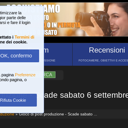
ttimizzare la
or parte delle
si e fare il login
ettato i
Termini di
one dei cookie.
Forum
Recensioni
OK, confermo
FORUM DI DISCUSSIONE
FOTOCAMERE, OBIETTIVI E ACCE
a pagina
?
AIUTO
Preferenze
RICERCA
 fondo pagina, o
oduzione - Scade sabato 6 settembre
Rifiuta Cookie
oduzione
» Gioco di post produzione - Scade sabato ...