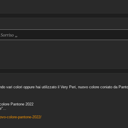
„
? Sorriso
do vari colori oppure hai utilizzato il Very Peri, nuovo colore coniato da Pant
 colore Pantone 2022
"...
uovo-colore-pantone-2022/