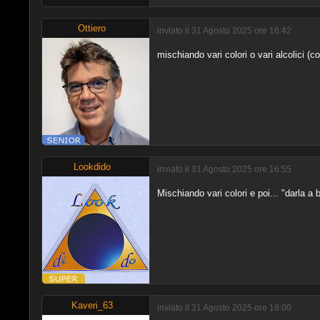
Ottiero
inviato il 31 Agosto 2025 ore 16:42
mischiando vari colori o vari alcolici (co
Lookdido
inviato il 31 Agosto 2025 ore 16:55
Mischiando vari colori e poi... "darla a b
Kaveri_63
inviato il 31 Agosto 2025 ore 18:00