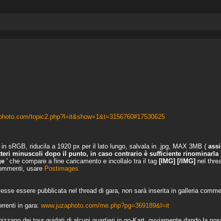
photo.com/topic2.php?l=it&show=1&t=3156760#17530625
 in sRGB, riducila a 1920 px per il lato lungo, salvala in .jpg, MAX 3MB (
assic
tteri minuscoli dopo il punto, in caso contrario è sufficiente rinominarla
ge
' che compare a fine caricamento e incollalo tra il tag
[IMG] [/IMG]
nel thre
commenti, usare
Postimages
esse essere pubblicata nel thread di gara, non sarà inserita in galleria comme
rrenti in gara:
www.juzaphoto.com/me.php?pg=369189&l=it
zzano dei tour guidati di alcuni quartieri in go-Kart, ovviamente dando la poss