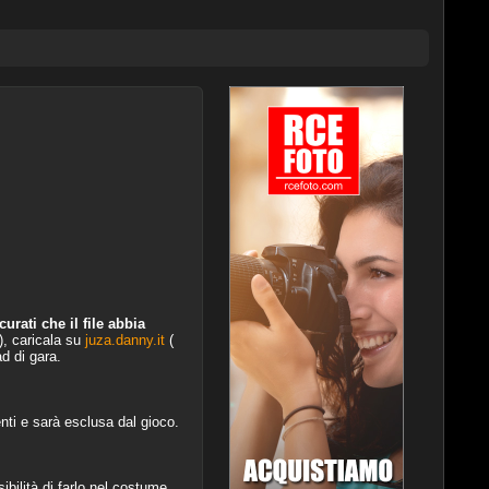
urati che il file abbia
), caricala su
juza.danny.it
(
ad di gara.
nti e sarà esclusa dal gioco.
ibilità di farlo nel costume