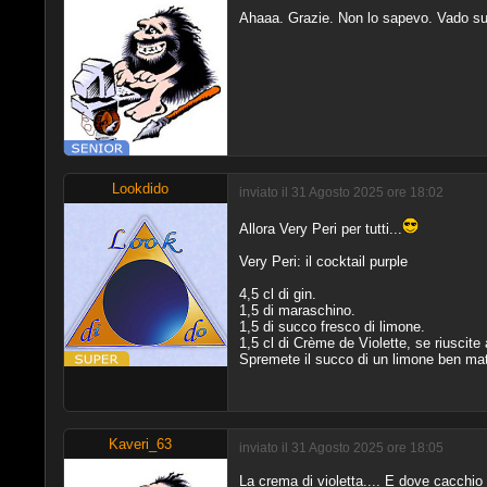
Ahaaa. Grazie. Non lo sapevo. Vado subi
Lookdido
inviato il 31 Agosto 2025 ore 18:02
Allora Very Peri per tutti...
Very Peri: il cocktail purple
4,5 cl di gin.
1,5 di maraschino.
1,5 di succo fresco di limone.
1,5 cl di Crème de Violette, se riuscite 
Spremete il succo di un limone ben matu
Kaveri_63
inviato il 31 Agosto 2025 ore 18:05
La crema di violetta.... E dove cacchio 