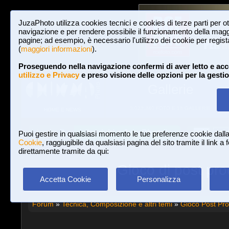
JuzaPhoto utilizza cookies tecnici e cookies di terze parti per o
navigazione e per rendere possibile il funzionamento della maggi
pagine; ad esempio, è necessario l'utilizzo dei cookie per registar
(
maggiori informazioni
).
Proseguendo nella navigazione confermi di aver letto e acc
utilizzo e Privacy
e preso visione delle opzioni per la gesti
Gallerie
3,023,340 FOTO E 16 GALLERIE
HOME E NEWS
Iscriviti a JuzaPhoto!
A
A
Login
Puoi gestire in qualsiasi momento le tue preferenze cookie dall
Cookie
, raggiugibile da qualsiasi pagina del sito tramite il link a
direttamente tramite da qui:
Gioco di post pr
Accetta Cookie
Personalizza
Forum
»
Tecnica, Composizione e altri temi
»
Gioco Post Pr