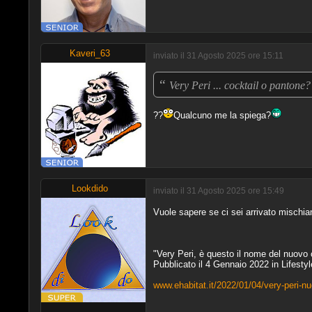
Kaveri_63
inviato il 31 Agosto 2025 ore 15:11
“
Very Peri ... cocktail o pantone
??
Qualcuno me la spiega?
Lookdido
inviato il 31 Agosto 2025 ore 15:49
Vuole sapere se ci sei arrivato mischian
"Very Peri, è questo il nome del nuovo
Pubblicato il 4 Gennaio 2022 in Lifestyle
www.ehabitat.it/2022/01/04/very-peri-n