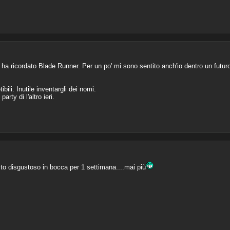
Mi ha ricordato Blade Runner. Per un po' mi sono sentito anch'io dentro un futu
bili. Inutile inventargli dei nomi.
arty di l'altro ieri.
usto disgustoso in bocca per 1 settimana....mai più