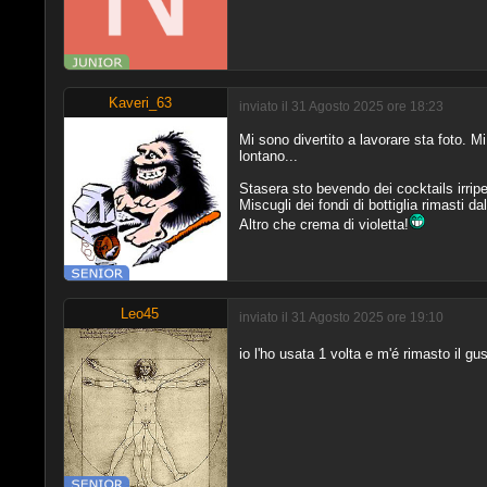
Kaveri_63
inviato il 31 Agosto 2025 ore 18:23
Mi sono divertito a lavorare sta foto. 
lontano...
Stasera sto bevendo dei cocktails irripeti
Miscugli dei fondi di bottiglia rimasti dal p
Altro che crema di violetta!
Leo45
inviato il 31 Agosto 2025 ore 19:10
io l'ho usata 1 volta e m'é rimasto il g