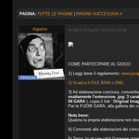
»
PAGINA:
TUTTE LE PAGINE
|
PAGINA SUCCESSIVA
Aigorino
inviato il 31 Agosto 2025 ore 10:34
COME PARTECIPARE AL GIOCO:
1) Leggi bene il regolamento:
www.juza
2) Scarica il
FILE RAW o DNG
3) Ad elaborazione conclusa, convertila
esattamente l'estensione .jpg: 3 cara
IN GARA
), copia il link '
Original Ima
Per le FUORI GARA, alla galleria dei 
Nota bene:
Qualora la propria elaborazione non dov
4) Commenti alle elaborazioni dei conco
5) Tema: In alcune città Giappone organi