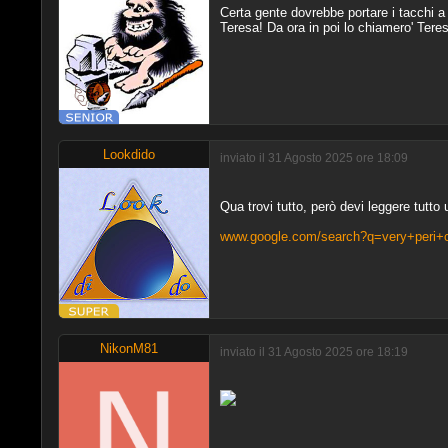
Certa gente dovrebbe portare i tacchi a 
Teresa! Da ora in poi lo chiamero' Teres
Lookdido
inviato il 31 Agosto 2025 ore 18:09
Qua trovi tutto, però devi leggere tutto u
www.google.com/search?q=very+peri+co
NikonM81
inviato il 31 Agosto 2025 ore 18:19