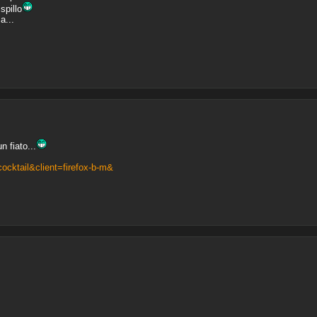
spillo
a...
n fiato...
cktail&client=firefox-b-m&