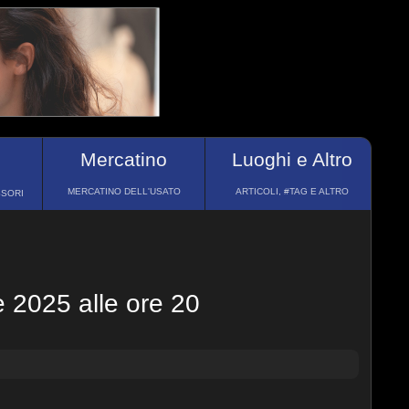
Mercatino
Luoghi e Altro
MERCATINO DELL'USATO
ARTICOLI, #TAG E ALTRO
SSORI
 2025 alle ore 20