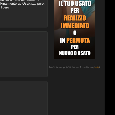
. Finalmente ad Osaka.... pure,
libero
Metti la tua pubblicità su JuzaPhoto (
info
)