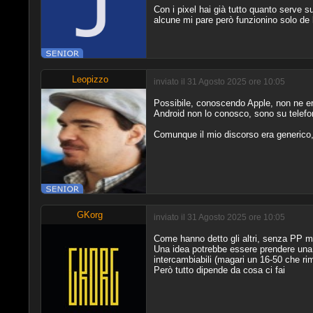
Con i pixel hai già tutto quanto serve s
alcune mi pare però funzionino solo de 
Leopizzo
inviato il 31 Agosto 2025 ore 10:05
Possibile, conoscendo Apple, non ne e
Android non lo conosco, sono su telefon
Comunque il mio discorso era generico, 
GKorg
inviato il 31 Agosto 2025 ore 10:05
Come hanno detto gli altri, senza PP me
Una idea potrebbe essere prendere una xt1
intercambiabili (magari un 16-50 che ri
Però tutto dipende da cosa ci fai