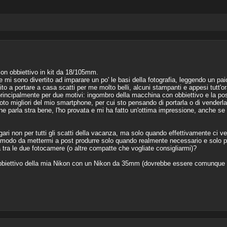
n obbiettivo in kit da 18/105mm.
 mi sono divertito ad imparare un po' le basi della fotografia, leggendo un paio
ito a portare a casa scatti per me molto belli, alcuni stampanti e appesi tutt'or
principalmente per due motivi: ingombro della macchina con obbiettivo e la po
 foto migliori del mio smartphone, per cui sto pensando di portarla o di vender
 parla stra bene, l'ho provata e mi ha fatto un'ottima impressione, anche se 
gari non per tutti gli scatti della vacanza, ma solo quando effettivamente ci v
n modo da mettermi a post produrre solo quando realmente necessario e solo p
tra le due fotocamere (o altre compatte che vogliate consigliarmi)?
biettivo della mia Nikon con un Nikon da 35mm (dovrebbe essere comunque m