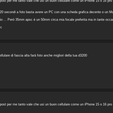
post per me tanto vale che usi un buon cellulare come un iPhone 15 o 16 pro o i
20 secondi a foto basta avere un PC con una scheda grafica decente o un M
tutto ... Però 35mm apsc é un 50mm circa mia focale preferita ma in tante occas
sc
lulare di fascia alta farà foto anche migliori della tua d3200
post per me tanto vale che usi un buon cellulare come un iPhone 15 o 16 pro o i