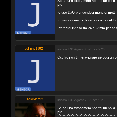
Se ad una fotocamera non fai un po' di 
pro
Io uso DxO prendendoci mano ci metti 
In fisso sicuro migliora la qualità del 
Preferirei infisso fra 24 e 28mm per ap
Johnny1982
inviato il 31 Agosto 2025 ore 9:20
Occhio non ti meravigliare se oggi un cel
PaoloMcmlx
inviato il 31 Agosto 2025 ore 9:26
Se ad una fotocamera non fai un po' di 
pro
********************************************