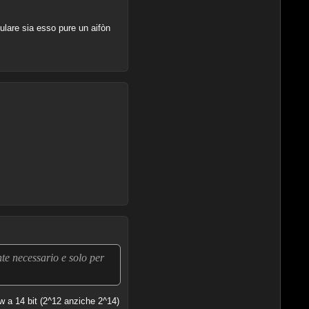
ulare sia esso pure un aifòn
te necessario e solo per
w a 14 bit (2^12 anziche 2^14)