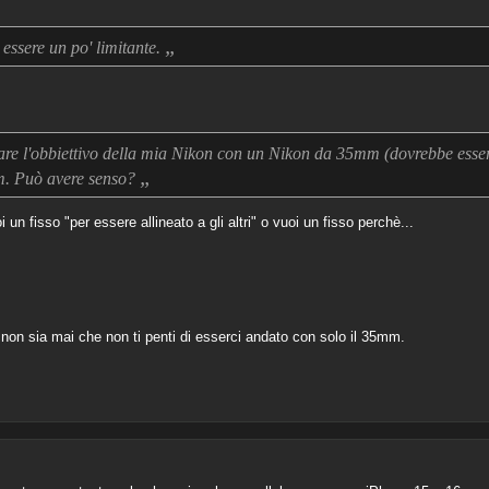
„
 essere un po' limitante.
re l'obbiettivo della mia Nikon con un Nikon da 35mm (dovrebbe esse
„
m. Può avere senso?
n fisso "per essere allineato a gli altri" o vuoi un fisso perchè...
.. non sia mai che non ti penti di esserci andato con solo il 35mm.