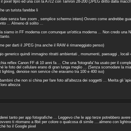
n il pixel 9pro ed una con la A7c2 con Tamron 28-200 (JPEG dritto dalla macch
he un turista farebbe li
uardale senza fare zoom , semplice schermo intero) Ovvero come andrebbe guar
to ... Almeno di solito ...
.. Ma siamo in FF moderna con comunque un'ottica moderna ... Non credo una 
ttanto.
 come per darti il JPEG (ma anche il RAW é rimaneggiato penso)
ggio generico quindi immagino ritratti ambientati , monumenti, paesaggi , locali
chia reflex Canon FF di 10 anni fa ... Che una 'fotografa' ha usato per il compl
hé le foto del cellulare erano di gran lunga meglio ... (Senza scomodare la mia
lighting, denoise non service che eravamo tra 100 e 400 iso)
ambini che non si china per fare foto all'altezza dei soggetti ... Merita gli 'ap
 loro altezza
rei tanto per app fotografiche ... Leggevo che le app terze potrebbero avere 
vvero ti ritornano a 8bit per colore o qualcosa di simile ....almeno con light
hé ho il Google pixel