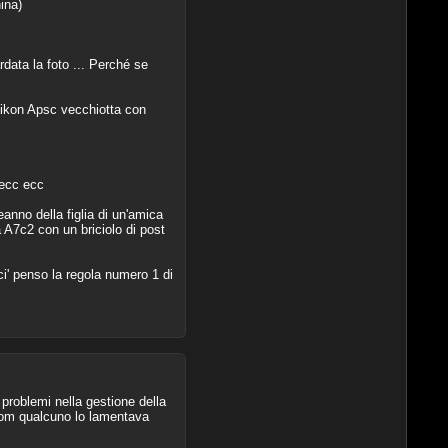
ina)
data la foto ... Perché se
Nikon Apsc vecchiotta con
 ecc ecc
eanno della figlia di un'amica
 A7c2 con un briciolo di post
ici' penso la regola numero 1 di
problemi nella gestione della
room qualcuno lo lamentava