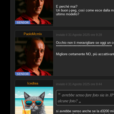
E perché mai?
Un buon j-peg, così come esce dalla mac
ultimo modello?
PaoloMcmlx
inviato il 31 Agosto 2025 ore 9:28
Occhio non ti meravigliare se oggi un cel
********************************************
Migliore certamente NO, più accattivant
Icedtea
inviato il 31 Agosto 2025 ore 9:44
“
avrebbe senso fare foto sia in 
„
alcune foto?
si avrebbe senso anche se la d3200 mi 