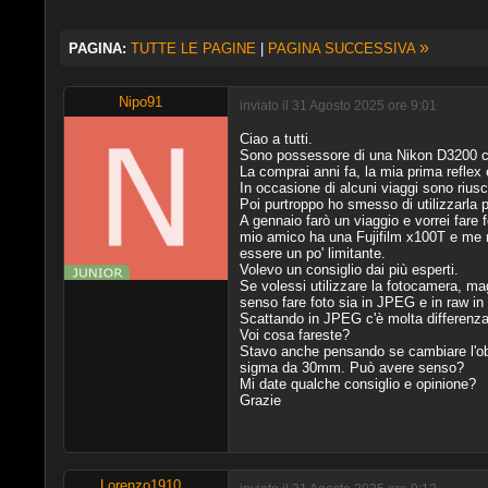
»
PAGINA:
TUTTE LE PAGINE
|
PAGINA SUCCESSIVA
Nipo91
inviato il 31 Agosto 2025 ore 9:01
Ciao a tutti.
Sono possessore di una Nikon D3200 co
La comprai anni fa, la mia prima reflex e
In occasione di alcuni viaggi sono riusc
Poi purtroppo ho smesso di utilizzarla 
A gennaio farò un viaggio e vorrei fare
mio amico ha una Fujifilm x100T e me ne
essere un po' limitante.
Volevo un consiglio dai più esperti.
Se volessi utilizzare la fotocamera, ma
senso fare foto sia in JPEG e in raw i
Scattando in JPEG c'è molta differenza 
Voi cosa fareste?
Stavo anche pensando se cambiare l'ob
sigma da 30mm. Può avere senso?
Mi date qualche consiglio e opinione?
Grazie
Lorenzo1910