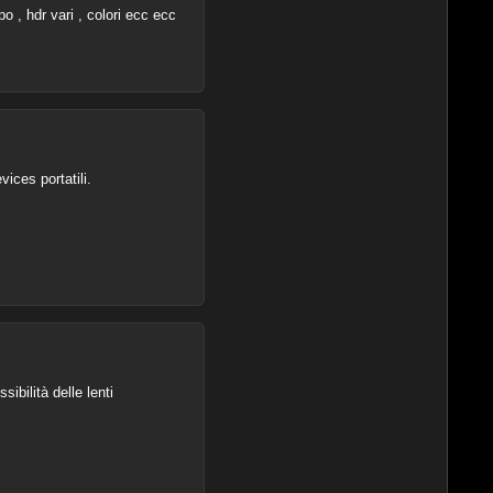
o , hdr vari , colori ecc ecc
ices portatili.
ibilità delle lenti