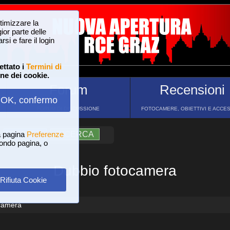
ttimizzare la
or parte delle
si e fare il login
ettato i
Termini di
one dei cookie.
Forum
Recensioni
OK, confermo
FORUM DI DISCUSSIONE
FOTOCAMERE, OBIETTIVI E ACCE
a pagina
?
AIUTO
Preferenze
RICERCA
 fondo pagina, o
Dubbio fotocamera
Rifiuta Cookie
camera