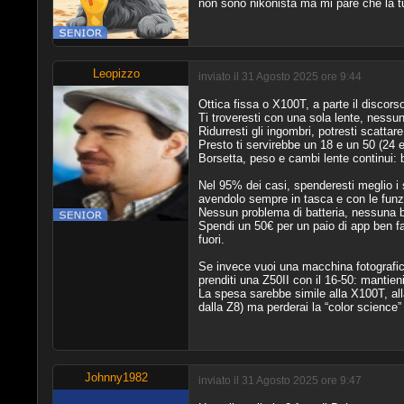
non sono nikonista ma mi pare che la tu
Leopizzo
inviato il 31 Agosto 2025 ore 9:44
Ottica fissa o X100T, a parte il discorso
Ti troveresti con una sola lente, nessuna
Ridurresti gli ingombri, potresti scattar
Presto ti servirebbe un 18 e un 50 (24 e
Borsetta, peso e cambi lente continui: b
Nel 95% dei casi, spenderesti meglio i 
avendolo sempre in tasca e con le funzi
Nessun problema di batteria, nessuna bor
Spendi un 50€ per un paio di app ben fat
fuori.
Se invece vuoi una macchina fotografic
prenditi una Z50II con il 16-50: mantie
La spesa sarebbe simile alla X100T, all
dalla Z8) ma perderai la “color science” 
Johnny1982
inviato il 31 Agosto 2025 ore 9:47