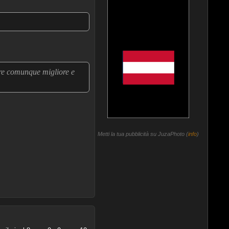
re comunque migliore e
Metti la tua pubblicità su JuzaPhoto (
info
)