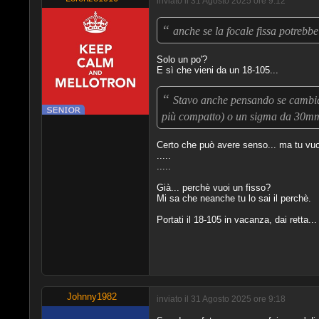
inviato il 31 Agosto 2025 ore 9:12
“
anche se la focale fissa potrebbe
Solo un po'?
E sì che vieni da un 18-105...
“
Stavo anche pensando se cambia
più compatto) o un sigma da 30m
Certo che può avere senso... ma tu vuoi u
.....
.....
Già... perchè vuoi un fisso?
Mi sa che neanche tu lo sai il perchè.
Portati il 18-105 in vacanza, dai retta.
Johnny1982
inviato il 31 Agosto 2025 ore 9:18