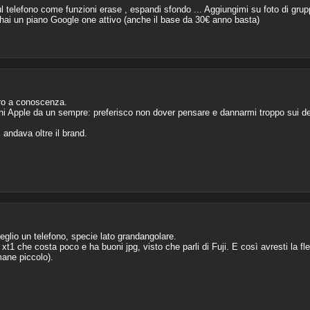
ul telefono come funzioni erase , espandi sfondo ... Aggiungimi su foto di grupp
hai un piano Google one attivo (anche il base da 30€ anno basta)
ro a conoscenza.
i Apple da un sempre: preferisco non dover pensare e dannarmi troppo sui dev
andava oltre il brand.
glio un telefono, specie lato grandangolare.
 che costa poco e ha buoni jpg, visto che parli di Fuji. E così avresti la fless
mane piccolo).