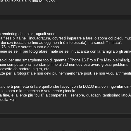
a soluzione sia in una ML nikon...
 rendering dei colori, uguali sono.
 flessibilità nell' inquadratura, dovresti imparare a fare lo zoom coi piedi, mu
e dei raw (cosa che fino ad oggi non ti è interessata) ma saresti “limitato”.
 75 in FF) e saresti punto e a capo.
ene se sei lì per fotografare, male se sei in vacanza con la famiglia o gli amic
soldi per uno smartphone top di gamma (iPhone 16 Pro o Pro Max o similari), l
oni computazionali se stampi fino all'A3 non dovresti avere grossi problemi.
setta da portare in giro, etc..
te per la fotografia e non devi più nemmeno fare post, se non vuoi, altrimenti
a che ti permetta di fare quello che facevi con la D3200 ma con ingombri dim
ni lo zoom e la macchina è veramente piccola.
a fine, e la lente più “buia” la compensa il sensore, guadagni tantissimo lato 
della Fuji.