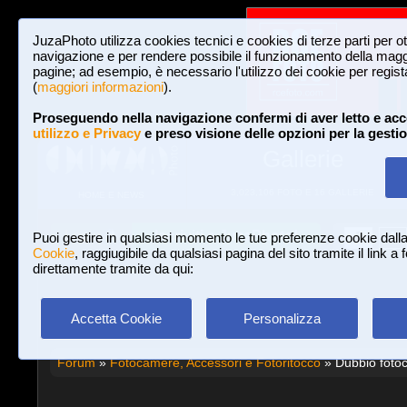
JuzaPhoto utilizza cookies tecnici e cookies di terze parti per o
navigazione e per rendere possibile il funzionamento della maggi
pagine; ad esempio, è necessario l'utilizzo dei cookie per registar
(
maggiori informazioni
).
Proseguendo nella navigazione confermi di aver letto e acc
utilizzo e Privacy
e preso visione delle opzioni per la gesti
Gallerie
3,023,106 FOTO E 16 GALLERIE
HOME E NEWS
Iscriviti a JuzaPhoto!
A
A
Login
Puoi gestire in qualsiasi momento le tue preferenze cookie dall
Cookie
, raggiugibile da qualsiasi pagina del sito tramite il link a
direttamente tramite da qui:
Accetta Cookie
Personalizza
Forum
»
Fotocamere, Accessori e Fotoritocco
» Dubbio foto