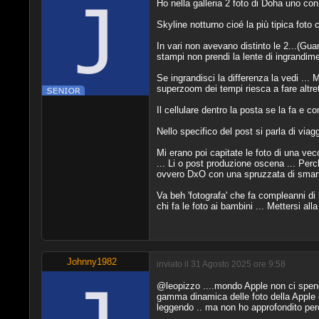
Ho nella galleria 2 foto di Doha uno co
Skyline notturno cioé la più tipica foto c
In vari non avevano distinto le 2...(G
stampi non prendi la lente di ingrandimen
Se ingrandisci la differenza la vedi .
superzoom dei tempi riesca a fare altre
Il cellulare dentro la posta se la fa e
Nello specifico del post si parla di via
Mi erano poi capitate le foto di una vec
... Li o post produzione oscena ... Perc
ovvero DxO con una spruzzata di smart 
Va beh 'fotografa' che fa compleanni di b
chi fa le foto ai bambini ... Mettersi alla
Johnny1982
inviato il 31 Agosto 2025 ore 9:58
@leopizzo ....mondo Apple non ci spende
gamma dinamica delle foto della Apple o
leggendo .. ma non ho approfondito perc