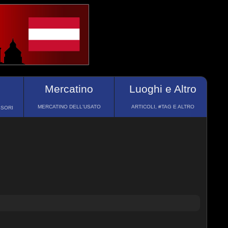
Mercatino
Luoghi e Altro
MERCATINO DELL'USATO
ARTICOLI, #TAG E ALTRO
SSORI