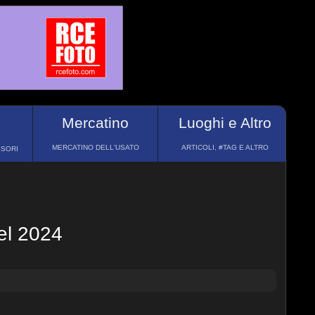
Mercatino
Luoghi e Altro
MERCATINO DELL'USATO
ARTICOLI, #TAG E ALTRO
SSORI
nel 2024