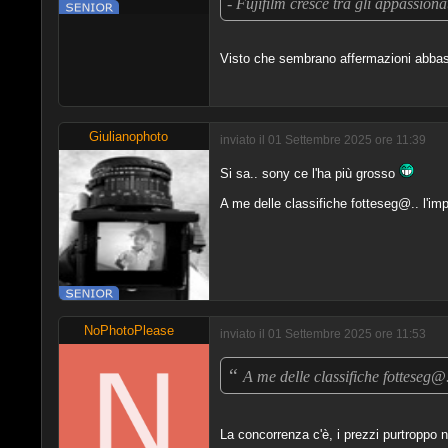
- Fujifilm cresce tra gli appassiona
Visto che sembrano affermazioni abbas
Giulianophoto
inviato il 01 Settembre 2025 ore 11:39
Si sa.. sony ce l'ha più grosso
A me delle classifiche fotteseg@.. l'im
NoPhotoPlease
inviato il 01 Settembre 2025 ore 11:53
“
A me delle classifiche fotteseg@
La concorrenza c'è, i prezzi purtroppo