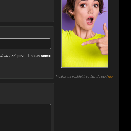
 della tua"
privo di alcun senso
Metti la tua pubblicità su JuzaPhoto (
info
)