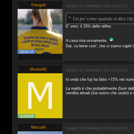
Frengod
inviato il 01 Settembre 2025 ore 12:12
“
Un po' come quando si dice che,
E' vero: il 33% delle reflex.
A casa mia ovviamente.
Dai, va bene cosi', che ci siamo capiti t
Monitor81
inviato il 01 Settembre 2025 ore 12:29
Io vedo che fuji ha fatto +72% nel nume
La realtà è che probabilmente (fuori dall
vendita attuali (sia nuovo che usato) 
Marcorik
inviato il 01 Settembre 2025 ore 12:42