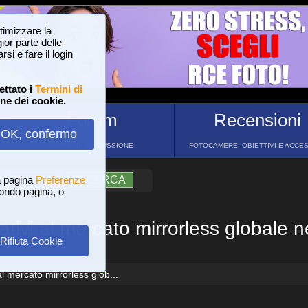
ttimizzare la
or parte delle
si e fare il login
ettato i
Termini di
one dei cookie.
Forum
Recensioni
OK, confermo
FORUM DI DISCUSSIONE
FOTOCAMERE, OBIETTIVI E ACCE
a pagina
?
AIUTO
Preferenze
RICERCA
 fondo pagina, o
lativi al mercato mirrorless globale 
Rifiuta Cookie
al mercato mirrorless glob...