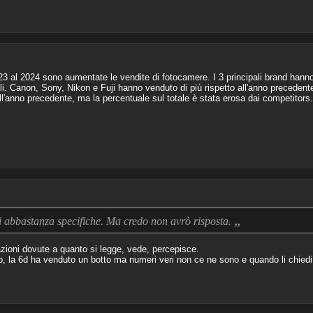
3 al 2024 sono aumentate le vendite di fotocamere. I 3 principali brand hanno
li. Canon, Sony, Nikon e Fuji hanno venduto di più rispetto all'anno precedent
'anno precedente, ma la percentuale sul totale è stata erosa dai competitors.
„
 abbastanza specifiche. Ma credo non avrò risposta.
ioni dovute a quanto si legge, vede, percepisce.
 la 6d ha venduto un botto ma numeri veri non ce ne sono e quando li chiedi n