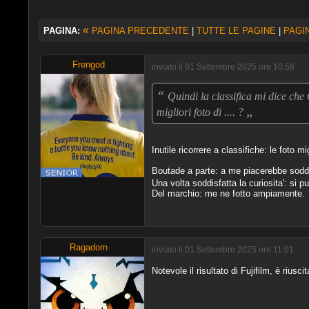
«
PAGINA:
PAGINA PRECEDENTE
|
TUTTE LE PAGINE
|
PAGI
Frengod
inviato il 01 Settembre 2025 ore 10:58
“
Quindi la classifica mi dice che 
„
migliori foto di .... ?
Inutile ricorrere a classifiche: le foto mig
Boutade a parte: a me piacerebbe soddis
Una volta soddisfatta la curiosita': si p
Del marchio: me ne fotto ampiamente.
Ragadorn
inviato il 01 Settembre 2025 ore 11:01
Notevole il risultato di Fujifilm, è riusc