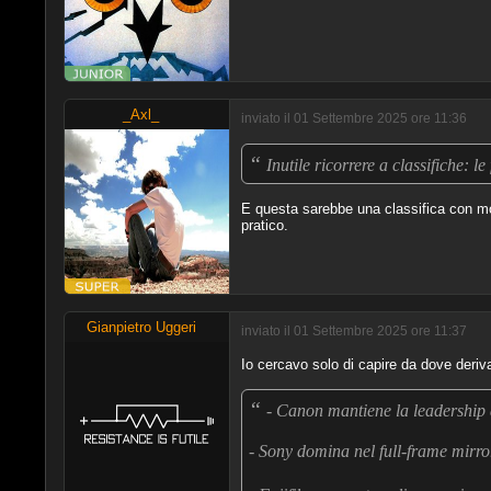
_Axl_
inviato il 01 Settembre 2025 ore 11:36
“
Inutile ricorrere a classifiche: le
E questa sarebbe una classifica con mol
pratico.
Gianpietro Uggeri
inviato il 01 Settembre 2025 ore 11:37
Io cercavo solo di capire da dove deriv
“
- Canon mantiene la leadership 
- Sony domina nel full-frame mirrorl