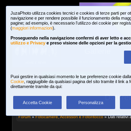
JuzaPhoto utilizza cookies tecnici e cookies di terze parti per o
navigazione e per rendere possibile il funzionamento della maggi
pagine; ad esempio, è necessario l'utilizzo dei cookie per registar
(
maggiori informazioni
).
Proseguendo nella navigazione confermi di aver letto e acc
utilizzo e Privacy
e preso visione delle opzioni per la gesti
Gallerie
3,023,106 FOTO E 16 GALLERIE
HOME E NEWS
Iscriviti a JuzaPhoto!
A
A
Login
Puoi gestire in qualsiasi momento le tue preferenze cookie dall
Cookie
, raggiugibile da qualsiasi pagina del sito tramite il link a
direttamente tramite da qui:
Dati re
Accetta Cookie
Personalizza
Forum
»
Fotocamere, Accessori e Fotoritocco
» Dati relativi 