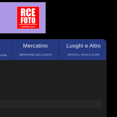
Mercatino
Luoghi e Altro
MERCATINO DELL'USATO
ARTICOLI, #TAG E ALTRO
SSORI