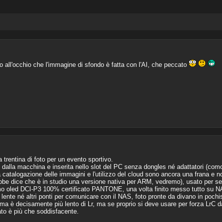
o all'occhio che l'immagine di sfondo è fatta con l'AI, che peccato
 trentina di foto per un evento sportivo.
dalla macchina e inserita nello slot del PC senza dongles né adattatori (comod
la catalogazione delle immagini e l'utilizzo del cloud sono ancora una frana e
obe dice che è in studio una versione nativa per ARM, vedremo), usato per sel
hermo oled DCI-P3 100% certificato PANTONE, una volta finito messo tutto su
 lente né altri ponti per comunicare con il NAS, foto pronte da divano in poch
a è decisamente più lento di Lr, ma se proprio si deve usare per forza LrC dà 
ultato è più che soddisfacente.