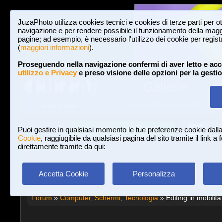
JuzaPhoto utilizza cookies tecnici e cookies di terze parti per o
navigazione e per rendere possibile il funzionamento della maggi
pagine; ad esempio, è necessario l'utilizzo dei cookie per registar
(
maggiori informazioni
).
Proseguendo nella navigazione confermi di aver letto e acc
utilizzo e Privacy
e preso visione delle opzioni per la gesti
Gallerie
3,023,106 FOTO E 16 GALLERIE
HOME E NEWS
Iscriviti a JuzaPhoto!
A
A
Login
Puoi gestire in qualsiasi momento le tue preferenze cookie dall
Cookie
, raggiugibile da qualsiasi pagina del sito tramite il link a
direttamente tramite da qui:
Accetta Cookie
Personalizza
Forum
»
Computer, Schermi, Tecnologia
» Editing in mobilità