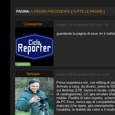
«
PAGINA:
PAGINA PRECEDENTE
|
TUTTE LE PAGINE
|
Cicloreporter
inviato il 18 Novembre 2025 ore 7:39
guardando la pagina di asus mi è saltat
Nickigue
inviato il 30 Novembre 2025 ore 11:39
Prima esperienza ieri, con editing di una
Arrivato a casa, da divano, presa la SD 
sul desktop (1TB, lavoro in locale, sul
di catalogazione), LrC gira emulato (Ad
mobile. Fluidità di tutto rispetto, sc
da PC fisso, senza app di compatibilità
mancato (che ripeto, gira onestamente m
l'usabilità, la fedeltà dei colori e il ris