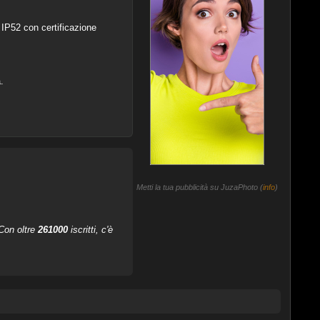
P52 con certificazione
.
Metti la tua pubblicità su JuzaPhoto (
info
)
 Con oltre
261000
iscritti, c'è