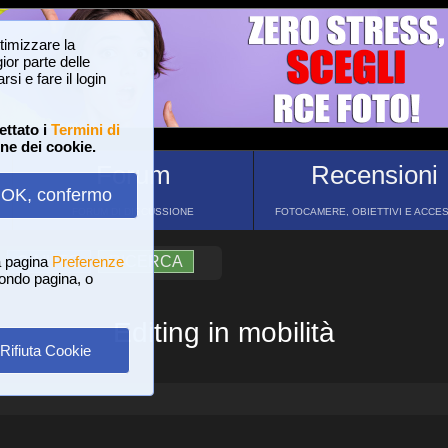
ttimizzare la
or parte delle
si e fare il login
ettato i
Termini di
one dei cookie.
Forum
Recensioni
OK, confermo
FORUM DI DISCUSSIONE
FOTOCAMERE, OBIETTIVI E ACCE
a pagina
?
AIUTO
Preferenze
RICERCA
 fondo pagina, o
Editing in mobilità
Rifiuta Cookie