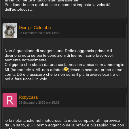
al centro mette a fuoco istantaneamente!
Poi dipende con quali ottiche e come si imposta la velocità
dell'autofocus…
Dionigi_Colombo
03 Settembre 2025 ore 14:54
Non è questione di soggetti, una Reflex aggancia prima e il
divario si nota se poi le condizioni di lue non sono favorevoli
aumenta notevolmente
Col gipeto che sbuca da una costa nessun amico com ammiraglie
ML(hanno tele x ML non adattati
)riesce a scattare prima di me
con la D6 e ti assicuro che io non sono il più bravo/veloce tra di
noi a fare uccelli in volo
Robycass
03 Settembre 2025 ore 15:01
io lo notai anche nel motocross, la moto compare all'improvviso
da un salto, qui il primo aggancio della reflex è più rapido che con