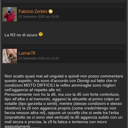
Fabrizio Zerbini
02 Settembre 2025 ore 23:09
La R3 no di sicuro
Lumar78
02 Settembre 2025 ore 23:42
Non scatto quasi mai ad ungulati e quindi non posso commentare
questo aspetto, ma sono d'accordo con Dionigi sul fatto che in
condizioni MOTO DIFFICILI le reflex ammiraglie sono migliori
nell'aggancio af rispetto alle ml.
Personalmente non ho la d6, ma con la d5 con forte controluce,
tipo all'alba o al tramonto, agganci la silouette al primo colpo un
volatile (tipo garzetta o simili), mentre (stesse condizioni e stesso
obiettivo) la z9 non aggancia proprio (come credo/ritengo non
faccia nessun altra ml), oppure un uccello che si vede tra l'erba
(soprattutto se ci sono steli verticali) la d5 aggancia subito con un
maf sicura e precisa, la z9 fa fatica e tentenna con micro
aggiustamenti.........