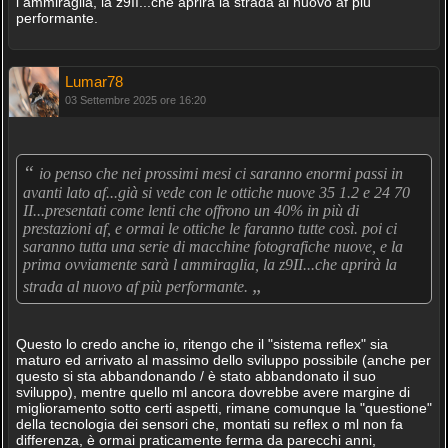
l ammiraglia, la z9II...che aprirà la strada al nuovo af più
performante.
Lumar78
03 Settembre 2025 ore 16:20
“
io penso che nei prossimi mesi ci saranno enormi passi in
avanti lato af...già si vede con le ottiche nuove 35 1.2 e 24 70
II...presentati come lenti che offrono un 40% in più di
prestazioni af, e ormai le ottiche le faranno tutte così. poi ci
saranno tutta una serie di macchine fotografiche nuove, e la
prima ovviamente sarà l ammiraglia, la z9II...che aprirà la
„
strada al nuovo af più performante.
Questo lo credo anche io, ritengo che il "sistema reflex" sia
maturo ed arrivato al massimo dello sviluppo possibile (anche per
questo si sta abbandonando / è stato abbandonato il suo
sviluppo), mentre quello ml ancora dovrebbe avere margine di
miglioramento sotto certi aspetti, rimane comunque la "questione"
della tecnologia dei sensori che, montati su reflex o ml non fa
differenza, è ormai praticamente ferma da parecchi anni,