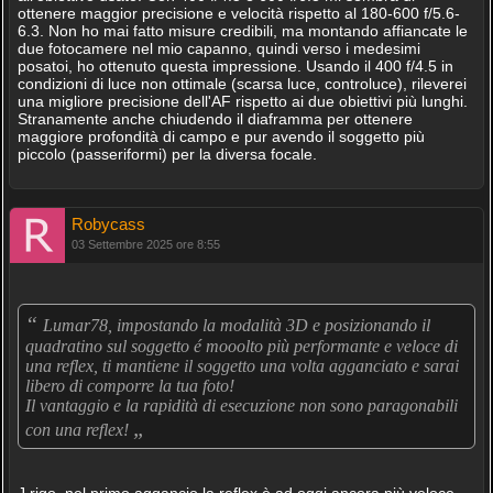
ottenere maggior precisione e velocità rispetto al 180-600 f/5.6-
6.3. Non ho mai fatto misure credibili, ma montando affiancate le
due fotocamere nel mio capanno, quindi verso i medesimi
posatoi, ho ottenuto questa impressione. Usando il 400 f/4.5 in
condizioni di luce non ottimale (scarsa luce, controluce), rileverei
una migliore precisione dell'AF rispetto ai due obiettivi più lunghi.
Stranamente anche chiudendo il diaframma per ottenere
maggiore profondità di campo e pur avendo il soggetto più
piccolo (passeriformi) per la diversa focale.
Robycass
03 Settembre 2025 ore 8:55
“
Lumar78, impostando la modalità 3D e posizionando il
quadratino sul soggetto é mooolto più performante e veloce di
una reflex, ti mantiene il soggetto una volta agganciato e sarai
libero di comporre la tua foto!
Il vantaggio e la rapidità di esecuzione non sono paragonabili
„
con una reflex!