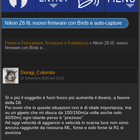
Nikon Z6 III, nuovo firmware con Birds e auto-capture
Forum
»
Fotocamere, Accessori e Fotoritocco
» Nikon Z6 III, nuovo
firmware con Birds e...
Dionigi_Colombo
02 Settembre 2025 ore 22:07
Sì e più il soggetto è fuori fuoco più aumenta il divario, a favore
della D6
Poi ovvio che in queste situazioni non è di vitale importanza, ma
su un gipeto che mi sbuca da 100/150m(a volte anche solo
40/50m) ogni istante perso è “prezioso”
Ad oggi velocità di aggancio e velocità in scarsa luce non sono
ancora raggiunte da nessuna ML, forse e solo forse la R1 si
avvicina