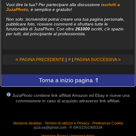
Vuoi dire la tua? Per partecipare alla discussione
iscriviti a
JuzaPhoto
, è semplice e gratuito!
Non solo: iscrivendoti potrai creare una tua pagina personale,
pubblicare foto, ricevere commenti e sfruttare tutte le
funzionalità di JuzaPhoto. Con oltre
261000
iscritti, c'è spazio
per tutti, dal principiante al professionista.
«
≡
»
PAGINA PRECEDENTE
|
|
PAGINA SUCCESSIVA
Torna a inizio pagina ⇑
JuzaPhoto contiene link affiliati Amazon ed Ebay e riceve una
commissione in caso di acquisto attraverso link affiliati.
Versione desktop
-
Termini di utilizzo e Privacy
-
Preferenze Cookie
juza.ea@gmail.com - P. IVA 01501900334
Versione Bianca
|
Versione Nera