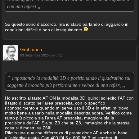
„
con una reflex!
Su questo sono d'accordo, ma io stavo parlando di aggancio in
condizioni difficili e non di inseguimento
Grohmann
03 Settembre 2025 ore 8:31
“
impostando la modalità 3D e posizionando il quadratino sul
„
soggetto é mooolto più performante e veloce di una reflex,
Ho ascritto al tasto AF ON la modalità 3D, quindi sollecito l'AF con
il tasto di scatto nell'area prescelta, con lo specifico
riconoscimento e quando mi serve uso il 3D e in effetti mi trovo
molto bene a usarlo nella modalità descritta sopra. Verifico come
tanto più piccola sia l'area AF prescelta, maggiore sia la
precisione dell'AF. Sia su Z9 che su Z8, immagino che la stessa
cosa si dimostri su Z6III.
Rilevo una qualche differenza di prestazione AF anche in base
all'obiettivo usato. Con 400 f/4.5 e 600 f/6.3 mi sembra di